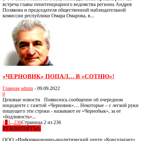
встреча главы пенитенциарного ведомства региона Андрея
Полякова и председателя общественной наблюдательной
комиссии республики Омара Омарова, в...
«ЧЕРНОВИК» ПОПАЛ… В «СОТНЮ»!
Главная
admin
-
09.09.2022
0
Цеховые новости Появилось сообщение об очередном
инциденте с газетой «Черновик»… Некоторые – с легкой руки
пишущего эти строки - называют ее «Чернобык», за ее
«бодливость»...
1
2
3
...
236
Страница 2 из 236
РЕКВИЗИТЫ:
ООО «Информационно-аналитический центр «Консультант»