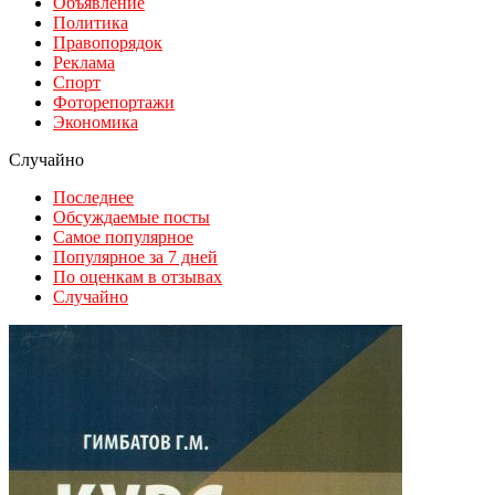
Объявление
Политика
Правопорядок
Реклама
Спорт
Фоторепортажи
Экономика
Случайно
Последнее
Обсуждаемые посты
Самое популярное
Популярное за 7 дней
По оценкам в отзывах
Случайно