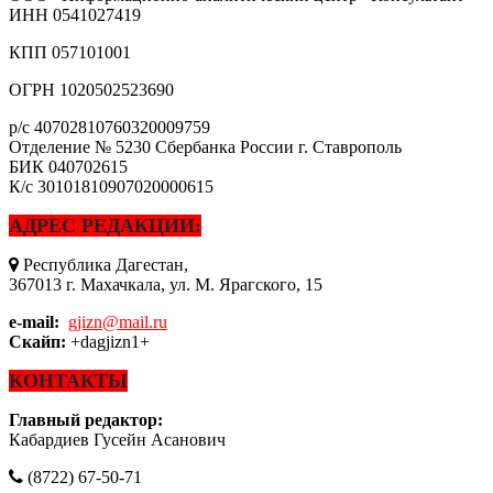
ИНН
0541027419
КПП
057101001
ОГРН
1020502523690
р/с
40702810760320009759
Отделение № 5230 Сбербанка России г. Ставрополь
БИК
040702615
К/с
30101810907020000615
АДРЕС РЕДАКЦИИ:
Республика Дагестан,
367013 г. Махачкала, ул. М. Ярагского, 15
e-mail:
gjizn@mail.ru
Скайп:
+dagjizn1+
КОНТАКТЫ
Главный редактор:
Кабардиев Гусейн Асанович
(8722) 67-50-71