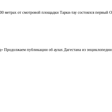
 300 метрах от смотровой площадки Тарки-тау со­стоялся первый
од» Продолжаем публикации об аулах Дагестана из энциклопеди