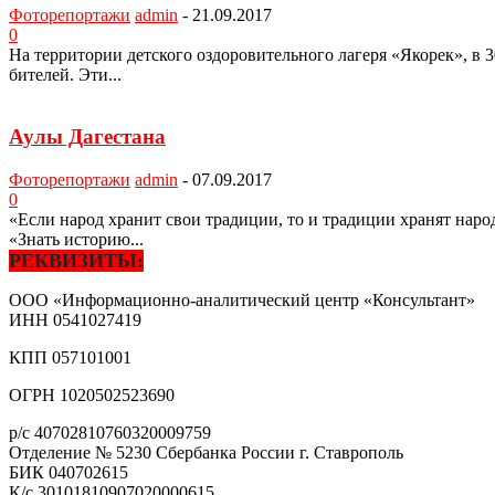
Фоторепортажи
admin
-
21.09.2017
0
На территории детского оздорови­тельного лагеря «Якорек», в
бителей. Эти...
Аулы Дагестана
Фоторепортажи
admin
-
07.09.2017
0
«Если народ хранит свои традиции, то и традиции хранят нар
«Знать историю...
РЕКВИЗИТЫ:
ООО «Информационно-аналитический центр «Консультант»
ИНН
0541027419
КПП
057101001
ОГРН
1020502523690
р/с
40702810760320009759
Отделение № 5230 Сбербанка России г. Ставрополь
БИК
040702615
К/с
30101810907020000615