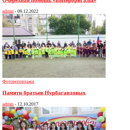
Очередная помощь «Интербригады»
admin
-
09.12.2022
Фоторепортажи
Памяти братьев Нурбагандовых
admin
-
12.10.2017