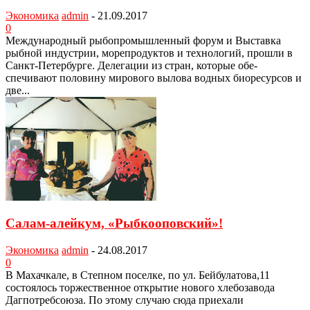
Экономика
admin
-
21.09.2017
0
Международный рыбопромыш­ленный форум и Выставка
рыбной индустрии, морепродуктов и техно­логий, прошли в
Санкт-Петербурге. Делегации из стран, которые обе­
спечивают половину мирового вылова водных биоресурсов и
две...
Салам-алейкум, «Рыбкооповский»!
Экономика
admin
-
24.08.2017
0
В Махачкале, в Степном поселке, по ул. Бейбулатова,11
состоялось торжествен­ное открытие нового хлебозавода
Дагпотребсоюза. По этому случаю сюда приеха­ли