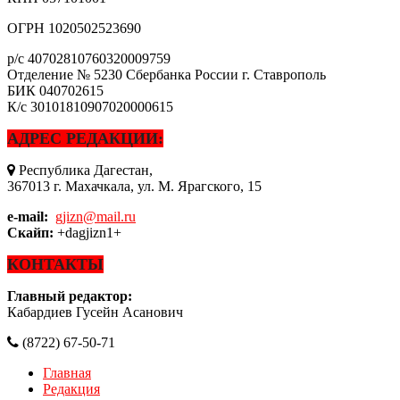
ОГРН
1020502523690
р/с
40702810760320009759
Отделение № 5230 Сбербанка России г. Ставрополь
БИК
040702615
К/с
30101810907020000615
АДРЕС РЕДАКЦИИ:
Республика Дагестан,
367013 г. Махачкала, ул. М. Ярагского, 15
e-mail:
gjizn@mail.ru
Скайп:
+dagjizn1+
КОНТАКТЫ
Главный редактор:
Кабардиев Гусейн Асанович
(8722) 67-50-71
Главная
Редакция