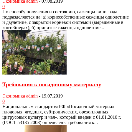
Экономика
admin
-
07.08.2019
0
По способу получения и состоянию, саженцы виногра­да
подразделяются на: а) корнесобственные саженцы однолетние
и двулет­ние, с закрытой корневой системой (выращенные в
кон­тейнерах); б) привитые саженцы однолетние...
Требования к посадочному материалу
Экономика
admin
-
19.07.2019
0
Национальным стандартом РФ «Посадоч­ный материал
плодовых, ягодных, субтропи­ческих, орехоплодных,
цитрусовых культур и чая», который введен с 01.01.2010 г.
(ГОСТ 53135 2008) определены требования к...