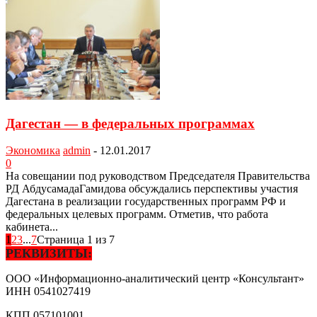
Дагестан — в федеральных программах
Экономика
admin
-
12.01.2017
0
На совещании под руководством Председателя Правительства
РД АбдусамадаГамидова обсуждались перспективы участия
Дагестана в реализации государственных программ РФ и
федеральных целевых программ. Отметив, что работа
кабинета...
1
2
3
...
7
Страница 1 из 7
РЕКВИЗИТЫ:
ООО «Информационно-аналитический центр «Консультант»
ИНН
0541027419
КПП
057101001