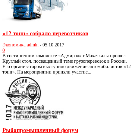
«12 тонн» собрало перевозчиков
Экономика
admin
-
05.10.2017
0
В гостиничном комплексе «Адми­рал» г.Махачкалы прошел
Круглый стол, посвященный теме грузопе­ревозок в России.
Его организато­ром выступило движение автомо­билистов «12
тонн». На мероприя­тии приняли участие...
Рыбопромышленный форум