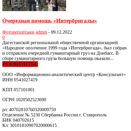
Очередная помощь «Интербригады»
Фоторепортажи
admin
-
09.12.2022
0
Дагестанской региональной общественной организацией
«Народное ополчение 1999 года «Интербригада», был собран
и отправлен очередной гуманитарный груз на Донбасс. В
сборе гуманитарного груза большую помощь оказали...
РЕКВИЗИТЫ:
ООО «Информационно-аналитический центр «Консультант»
ИНН
0541027419
КПП
057101001
ОГРН
1020502523690
р/с
40702810760320009759
Отделение № 5230 Сбербанка России г. Ставрополь
БИК
040702615
К/с
30101810907020000615