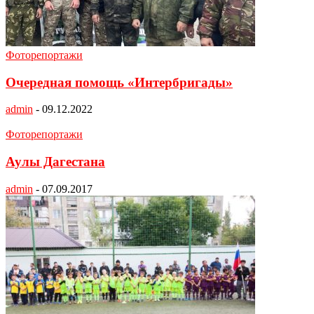
Фоторепортажи
Очередная помощь «Интербригады»
admin
-
09.12.2022
Фоторепортажи
Аулы Дагестана
admin
-
07.09.2017