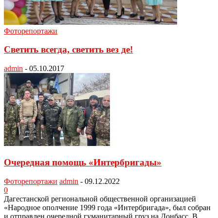
Фоторепортажи
Светить всегда, светить вез де!
admin
-
05.10.2017
Очередная помощь «Интербригады»
Фоторепортажи
admin
-
09.12.2022
0
Дагестанской региональной общественной организацией
«Народное ополчение 1999 года «Интербригада», был собран
и отправлен очередной гуманитарный груз на Донбасс. В