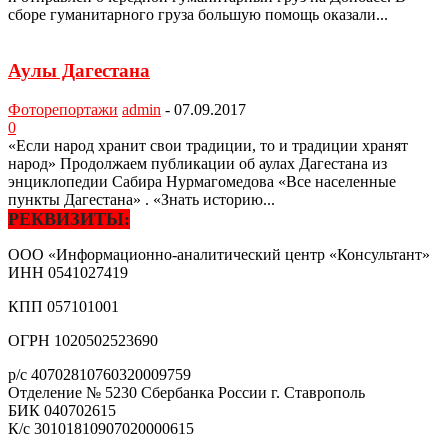
сборе гуманитарного груза большую помощь оказали...
Аулы Дагестана
Фоторепортажи
admin
-
07.09.2017
0
«Если народ хранит свои традиции, то и традиции хранят
народ» Продолжаем публикации об аулах Дагестана из
энциклопедии Сабира Нурмагомедова «Все населенные
пункты Дагестана» . «Знать историю...
РЕКВИЗИТЫ:
ООО «Информационно-аналитический центр «Консультант»
ИНН
0541027419
КПП
057101001
ОГРН
1020502523690
р/с
40702810760320009759
Отделение № 5230 Сбербанка России г. Ставрополь
БИК
040702615
К/с
30101810907020000615