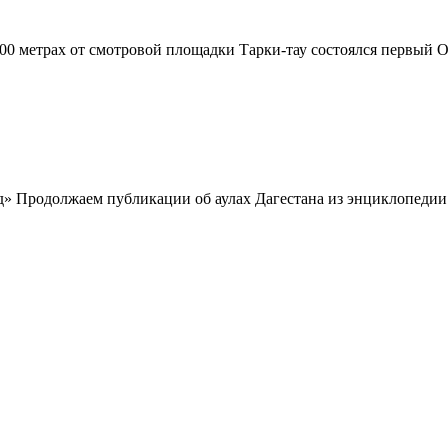
 300 метрах от смотровой площадки Тарки-тау со­стоялся первый
од» Продолжаем публикации об аулах Дагестана из энциклопеди