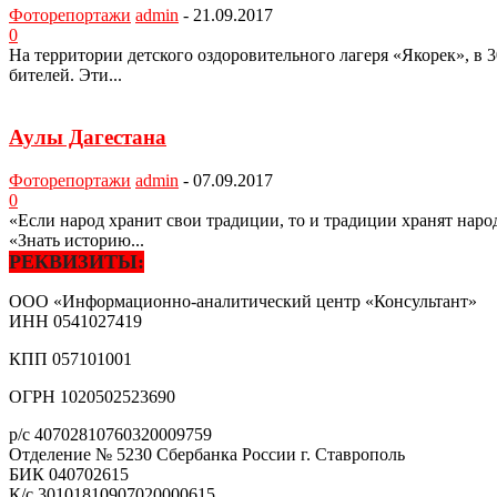
Фоторепортажи
admin
-
21.09.2017
0
На территории детского оздорови­тельного лагеря «Якорек», в
бителей. Эти...
Аулы Дагестана
Фоторепортажи
admin
-
07.09.2017
0
«Если народ хранит свои традиции, то и традиции хранят нар
«Знать историю...
РЕКВИЗИТЫ:
ООО «Информационно-аналитический центр «Консультант»
ИНН
0541027419
КПП
057101001
ОГРН
1020502523690
р/с
40702810760320009759
Отделение № 5230 Сбербанка России г. Ставрополь
БИК
040702615
К/с
30101810907020000615