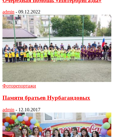
Очередная помощь «Интербригады»
admin
-
09.12.2022
Фоторепортажи
Памяти братьев Нурбагандовых
admin
-
12.10.2017