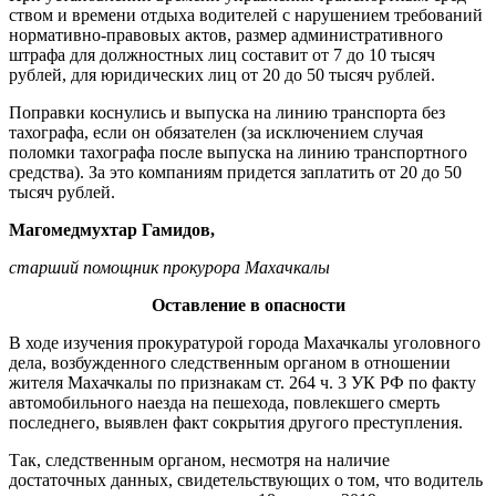
ством и времени отдыха водителей с нарушением требований
норма­тивно-правовых актов, размер административного
штрафа для должностных лиц составит от 7 до 10 тысяч
рублей, для юридических лиц от 20 до 50 тысяч рублей.
Поправки коснулись и выпуска на линию транспорта без
тахогра­фа, если он обязателен (за исклю­чением случая
поломки тахографа после выпуска на линию транс­портного
средства). За это компа­ниям придется заплатить от 20 до 50
тысяч рублей.
Магомедмухтар Гамидов,
старший помощник прокурора Махачкалы
Оставление в опасности
В ходе изучения прокуратурой города Махачкалы уголовного
дела, возбужденного следствен­ным органом в отношении
жите­ля Махачкалы по признакам ст. 264 ч. 3 УК РФ по факту
автомо­бильного наезда на пешехода, повлекшего смерть
последнего, выявлен факт сокрытия другого преступления.
Так, следственным органом, не­смотря на наличие
достаточных данных, свидетельствующих о том, что водитель