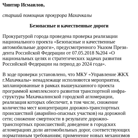
Чинтир Исмаилов,
старший помощник прокурора Махачкалы
Безопасные и качественные дороги
Прокуратурой города проведена проверка реализации
националь­ного проекта «Безопасные и каче­ственные
автомобильные дороги», предусмотренного Указом Прези­
дента Российской Федерации от 07.05.2018 №204 «О
национальных целях и стратегических задачах развития
Российской Федерации на период до 2024 года».
В ходе проверки установле­но, что МКУ «Управление ЖКХ
г.Махачкалы» ненадлежаще испол­няются мероприятия,
запланиро­ванные в рамках вышеуказанного проекта
программой комплексно­го развития транспортной инфра­
структуры Махачкалинской город­ской агломерации,
реализация которых обеспечит, в том числе, снижение
количества мест кон­центрации дорожно-транспортных
происшествий (аварийно-опасных участков) на дорожной
сети; сни­жение смертности в результате дорожно-
транспортных проис­шествий; доведение в городских
агломерациях доли автомобиль­ных дорог, соответствующих
нор­мативным требованиям; примене­ние новых механизмов