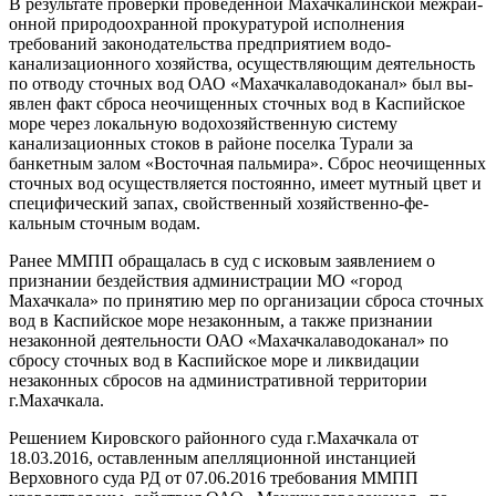
В результате проверки прове­денной Махачкалинской межрай­
онной природоохранной проку­ратурой исполнения
требований законодательства предприятием водо-
канализационного хозяй­ства, осуществляющим деятель­ность
по отводу сточных вод ОАО «Махачкалаводоканал» был вы­
явлен факт сброса неочищенных сточных вод в Каспийское
море через локальную водохозяй­ственную систему
канализаци­онных стоков в районе поселка Турали за
банкетным залом «Вос­точная пальмира». Сброс неочи­щенных
сточных вод осуществля­ется постоянно, имеет мутный цвет и
специфический запах, свойственный хозяйственно-фе­
кальным сточным водам.
Ранее ММПП обращалась в суд с исковым заявлением о
призна­нии бездействия администрации МО «город
Махачкала» по приня­тию мер по организации сброса сточных
вод в Каспийское море незаконным, а также признании
незаконной деятельности ОАО «Махачкалаводоканал» по
сбросу сточных вод в Каспийское море и ликвидации
незаконных сбросов на административной территории
г.Махачкала.
Решением Кировского районно­го суда г.Махачкала от
18.03.2016, оставленным апелляционной ин­станцией
Верховного суда РД от 07.06.2016 требования ММПП