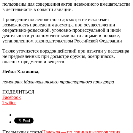
пользованы для совершения актов незаконного вмешательства
в дея­тельность в области авиации.
Проведение послеполетного до­смотра не исключает
возможность проведения досмотра при осу­ществлении
оперативно-розыск­ной, уголовно-процессуальной и иной
деятельности уполномочен­ными на то лицами в порядке,
уста­новленном законодательством Российской Федерации
Также уточняется порядок дей­ствий при изъятии у пассажира
не предъявленных при досмотре ору­жия, боеприпасов,
опасных пред­метов и веществ.
Лейла Халикова,
помощник Махачкалинского транспортного прокурора
ПОДЕЛИТЬСЯ
Facebook
Twitter
Предыдущая статья
Надежда — по ловина выздоровления