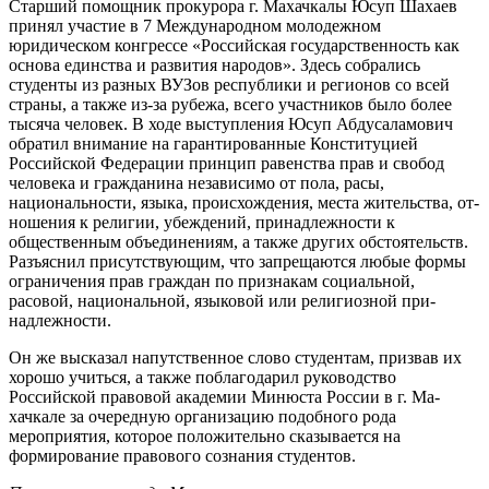
Старший помощник прокурора г. Махачкалы Юсуп Шахаев
при­нял участие в 7 Международном молодежном
юридическом кон­грессе «Российская государ­ственность как
основа единства и развития народов». Здесь со­брались
студенты из разных ВУ­Зов республики и регионов со всей
страны, а также из-за рубе­жа, всего участников было более
тысяча человек. В ходе выступле­ния Юсуп Абдусаламович
обра­тил внимание на гарантирован­ные Конституцией
Российской Федерации принцип равенства прав и свобод
человека и гражда­нина независимо от пола, расы,
национальности, языка, проис­хождения, места жительства, от­
ношения к религии, убеждений, принадлежности к
общественным объединениям, а также других обстоятельств.
Разъяснил при­сутствующим, что запрещаются любые формы
ограничения прав граждан по признакам социаль­ной,
расовой, национальной, языковой или религиозной при­
надлежности.
Он же высказал напутственное слово студентам, призвав их
хоро­шо учиться, а также поблагодарил руководство
Российской правовой академии Минюста России в г. Ма­
хачкале за очередную организа­цию подобного рода
мероприятия, которое положительно сказывает­ся на
формирование правового со­знания студентов.