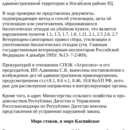
административной терри­тории в Ногайском районе РД.
В ходе проверки не представле­ны документы,
подтверждающие метод и способ утилизации, акты об
утилизации или уничтожения, образовавшихся
биологических отходов на убойном пункте, что является
нарушением пунктов 1.1, 1.5, 1.7, 1.8, 1.11, 2.1, 2.5 2.6, 2.7
Ветеринарно-санитарных правил сбора, утилизации и
уничтожении биологических отходов (утв. Глав­ным
государственным ветери­нарным инспектором Российской
Федерации 4 декабря 1995г. №13- 7-2/469).
Прокуратурой в отношении СПОК «Агросоюз» и его
председа­теля, ИП Аджекова С.К. вынесены постановления о
возбуждении дел об административном правонару­шении,
предусмотренном ст.ст.8.1, 8.6 ч.1, 8.46, 10.8 КоАП РФ, кото­
рые для рассмотрения направлены в контролирующие органы.
Кроме того, в адрес Министер­ства сельского хозяйства и про­
довольствия Республики Дагестан и Управления
Россельхознадзора по Республике Дагестан внесены
представления об устранении на­рушений закона.
Море стоков, в море Каспийское