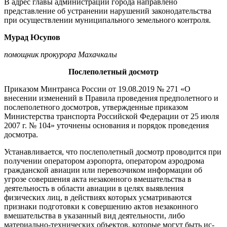
В адрес главы администрации города направлено
представление об устранении нарушений зако­нодательства
при осуществлении муниципального земельного кон­троля.
Мурад Юсупов
помощник прокурора Махачкалы
Послеполетный досмотр
Приказом Минтранса России от 19.08.2019 № 271 «О
внесении изменений в Правила проведения предполетного и
послеполетного досмотров, утвержденные при­казом
Министерства транспорта Российской Федерации от 25 июля
2007 г. № 104» уточнены основания и порядок проведения
досмотра.
Устанавливается, что послепо­летный досмотр проводится при
получении оператором аэропорта, оператором аэродрома
граждан­ской авиации или перевозчиком информации об
угрозе совершения акта незаконного вмешательства в
деятельность в области авиации в целях выявления
физических лиц, в действиях которых усматриваются
признаки подготовки к соверше­нию актов незаконного
вмешатель­ства в указанный вид деятельности, либо
материально-технических объектов, которые могут быть ис­