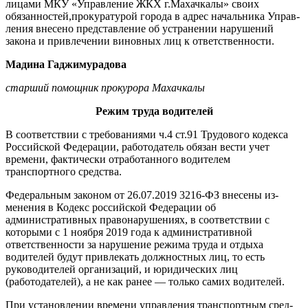
лицами МКУ «Управление ЖКХ г.Махачкалы» своих
обязанностей,прокуратурой города в адрес начальника Управ­
ления внесено представление об устранении нарушений
закона и привлечении виновных лиц к ответ­ственности.
Мадина Гаджимурадова
старший помощник прокурора Махачкалы
Режим труда водителей
В соответствии с требованиями ч.4 ст.91 Трудового кодекса
Рос­сийской Федерации, работода­тель обязан вести учет
времени, фактически отработанного води­телем
транспортного средства.
Федеральным законом от 26.07.2019 3216-ФЗ внесены из­
менения в Кодекс российской Фе­дерации об
административных правонарушениях, в соответствии с
которыми с 1 ноября 2019 года к административной
ответственно­сти за нарушение режима труда и отдыха
водителей будут привлекать должностных лиц, то есть
руково­дителей организаций, и юридиче­ских лиц
(работодателей), а не как ранее — только самих водителей.
При установлении времени управления транспортным сред­