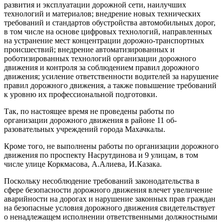
развития и эксплуатации дорожной сети, наилучших
технологий и материа­лов; внедрение новых технических
требований и стандартов обу­стройства автомобильных дорог,
в том числе на основе цифровых тех­нологий, направленных
на устра­нение мест концентрации дорож­но-транспортных
происшествий; внедрение автоматизированных и
роботизированных технологий ор­ганизации дорожного
движения и контроля за соблюдением правил дорожного
движения; усиление ответственности водителей за на­рушение
правил дорожного дви­жения, а также повышение требо­ваний
к уровню их профессиональ­ной подготовки.
Так, по настоящее время не про­ведены работы по
организации до­рожного движения в районе 11 об­
разовательных учреждений города Махачкалы.
Кроме того, не выполнены рабо­ты по организации дорожного
дви­жения по проспекту Насрутдинова и 9 улицам, в том
числе улице Кор­кмасова, А.Алиева, И.Казака.
Поскольку несоблюдение требо­ваний законодательства в
сфере безопасности дорожного движения влечет увеличение
аварийности на дорогах и нарушение законных прав граждан
на безопасные условия до­рожного движения свидетельствует
о ненадлежащем исполнении ответ­ственными должностными