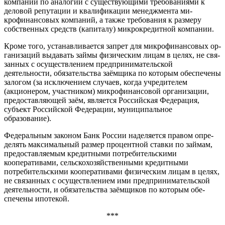
компаний по аналогии с существующими тре­бованиями к
деловой репутации и квалификации менеджмента ми­
крофинансовых компаний, а также требования к размеру
собствен­ных средств (капиталу) микрокре­дитной компании.
Кроме того, устанавливается запрет для микрофинансовых ор­
ганизаций выдавать займы фи­зическим лицам в целях, не свя­
занных с осуществлением пред­принимательской
деятельности, обязательства заёмщика по кото­рым обеспечены
залогом (за ис­ключением случаев, когда учреди­телем
(акционером, участником) микрофинансовой организации,
предоставляющей заём, является Российская Федерация,
субъект Российской Федерации, муници­пальное
образование).
Федеральным законом Банк России наделяется правом опре­
делять максимальный размер процентной ставки по займам,
предоставляемым кредитными потребительскими
кооператива­ми, сельскохозяйственными кре­дитными
потребительскими ко­оперативами физическим лицам в целях,
не связанных с осущест­влением ими предприниматель­ской
деятельности, и обязатель­ства заёмщиков по которым обе­
спечены ипотекой.
***