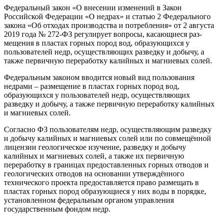
Федеральный закон «О внесе­нии изменений в Закон
Российской Федерации «О недрах» и статью 2 Федерального
закона «Об отходах производства и потребления» от 2 августа
2019 года № 272-ФЗ регу­лирует вопросы, касающиеся раз­
мещения в пластах горных пород вод, образующихся у
пользователей недр, осуществляющих разведку и добычу, а
также первичную перера­ботку калийных и магниевых солей.
Федеральным законом вводится новый вид пользования
недрами – размещение в пластах горных пород вод,
образующихся у поль­зователей недр, осуществляющих
разведку и добычу, а также первич­ную переработку калийных
и маг­ниевых солей.
Согласно ФЗ пользователям недр, осуществляющим разведку
и добычу калийных и магниевых солей или по совмещённой
лицен­зии геологическое изучение, раз­ведку и добычу
калийных и магни­евых солей, а также их первичную
переработку в границах предо­ставленных горных отводов и
гео­логических отводов на основании утверждённого
технического про­екта предоставляется право раз­мещать в
пластах горных пород об­разующиеся у них воды в порядке,
установленном федеральным ор­ганом управления
государствен­ным фондом недр.