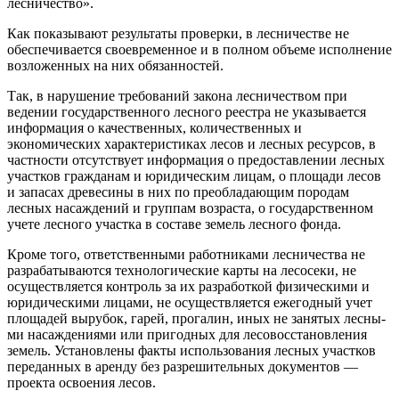
лесничество».
Как показывают результаты про­верки, в лесничестве не
обеспечи­вается своевременное и в полном объеме исполнение
возложенных на них обязанностей.
Так, в нарушение требований закона лесничеством при
ведении государственного лесного рее­стра не указывается
информация о качественных, количественных и
экономических характеристиках лесов и лесных ресурсов, в
част­ности отсутствует информация о предоставлении лесных
участков гражданам и юридическим лицам, о площади лесов
и запасах древе­сины в них по преобладающим по­родам
лесных насаждений и груп­пам возраста, о государственном
учете лесного участка в составе земель лесного фонда.
Кроме того, ответственными ра­ботниками лесничества не
разра­батываются технологические кар­ты на лесосеки, не
осуществляется контроль за их разработкой физи­ческими и
юридическими лицами, не осуществляется ежегодный учет
площадей вырубок, гарей, прогалин, иных не занятых лесны­
ми насаждениями или пригодных для лесовосстановления
земель. Установлены факты использова­ния лесных участков
переданных в аренду без разрешительных до­кументов —
проекта освоения ле­сов.