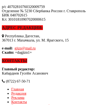
р/с
40702810760320009759
Отделение № 5230 Сбербанка России г. Ставрополь
БИК
040702615
К/с
30101810907020000615
АДРЕС РЕДАКЦИИ:
Республика Дагестан,
367013 г. Махачкала, ул. М. Ярагского, 15
e-mail:
gjizn@mail.ru
Скайп:
+dagjizn1+
КОНТАКТЫ
Главный редактор:
Кабардиев Гусейн Асанович
(8722) 67-50-71
Главная
Редакция
Реклама
Контакты