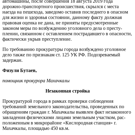
автомашины, после совершения 18 августа 2019 года
дорожно-транспортного проис­шествия, скрылся с места
наезда на пешехода, заведомо оставив последнего в опасном
для жизни и здоровья состоянии, данному факту должная
правовая оценка не дана, не приняты предусмо­тренные
законом меры по возбуж­дению уголовного дела о престу­
плении, связанном с оставлением пострадавшего в опасности,
фак­тически укрыв преступление.
По требованию прокуратуры города возбуждено уголовное
дело также по признакам ст. 125 УК РФ. Подозреваемый
задержан.
Физули Бутаев,
помощник прокурора Махачкалы
Незаконная стройка
Прокуратурой города в рамках проверки соблюдения
требований земельного законодательства, про­веденных по
обращениям граждан г. Махачкалы выявлен факт неза­конного
завладения физическими лицами земельным участком, рас­
положенным в микрорайоне «Кис­лородная станция» г.
Махачкалы, площадью 450 кв.м.