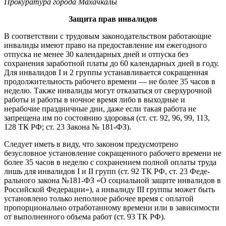
Прокуратура города Махачкалы
Защита прав инвалидов
В соответствии с трудовым за­конодательством работающие
инвалиды имеют право на предо­ставление им ежегодного
отпуска не менее 30 календарных дней и отпуска без
сохранения заработ­ной платы до 60 календарных дней в году.
Для инвалидов I и 2 груп­пы устанавливается сокращенная
продолжительность рабочего вре­мени — не более 35 часов в
неделю. Также инвалиды могут отказаться от сверхурочной
работы и работы в ночное время либо в выходные и
нерабочие праздничные дни, даже если такая работа не
запрещена им по состоянию здоровья (ст. ст. 92, 96, 99, 113,
128 ТК РФ; ст. 23 Закона № 181-ФЗ).
Следует иметь в виду, что зако­ном предусмотрено
безусловное установление сокращенного ра­бочего времени не
более 35 часов в неделю с сохранением полной оплаты труда
лишь для инвалидов I и II групп (ст. 92 ТК РФ, ст. 23 Феде­
рального закона №181-ФЗ «О со­циальной защите инвалидов в
Рос­сийской Федерации»), а инвалиду III группы может быть
установлено только неполное рабочее время с оплатой
пропорционально отрабо­танному времени или в зависимо­сти
от выполненного объема работ (ст. 93 ТК РФ).