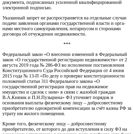
документа, подписанных усиленной квалифицированной
электронной подписью.
Указанный запрет не распро­страняется на отдельные слу­чаи
подачи заявления органами государственной власти и орга­
нами местного самоуправления, нотариусом и сторонами
дого­вора об отчуждении недвижимо­сти.
***
Федеральный закон «О внесении изменений в Федеральный
закон «О государственной регистрации не­движимости» от 2
августа 2019 года № 286-ФЗ во исполнение постанов­ления
Конституционного Суда Рос­сийской Федерации от 4 июня
2015 года № 13-П «По делу о проверке конституционности
положений ста­тьи 311 Федерального закона «О
государственной регистрации прав на недвижимое
имущество и сде­лок с ним» в связи с жалобой граж­дан
В.А.Князик и П.Н.Пузырина» ФЗ уточняет порядок и
основания вы­платы физическому лицу – добросо­вестному
приобретателю однократ­ной компенсации за счёт казны РФ за
утрату им жилого помещения.
Кроме того, физическому лицу – добросовестному
приобретателю, от которого до дня вступления в силу ФЗ на