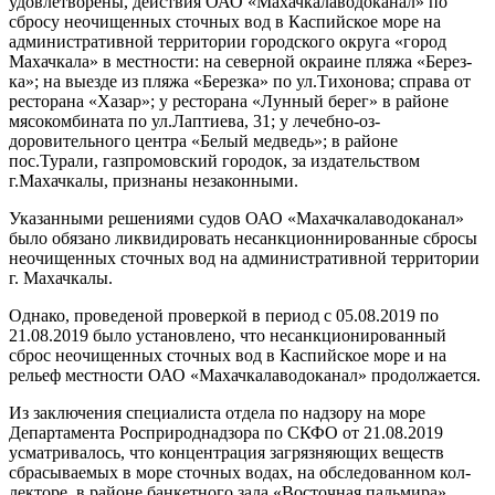
удовлетворены, действия ОАО «Махачкалаводоканал» по
сбросу неочищенных сточных вод в Ка­спийское море на
административ­ной территории городского округа «город
Махачкала» в местности: на северной окраине пляжа «Берез­
ка»; на выезде из пляжа «Березка» по ул.Тихонова; справа от
рестора­на «Хазар»; у ресторана «Лунный берег» в районе
мясокомбината по ул.Лаптиева, 31; у лечебно-оз­
доровительного центра «Белый медведь»; в районе
пос.Турали, газпромовский городок, за изда­тельством
г.Махачкалы, признаны незаконными.
Указанными решениями судов ОАО «Махачкалаводоканал»
было обязано ликвидировать несанкци­оннированные сбросы
неочищен­ных сточных вод на администра­тивной территории
г. Махачкалы.
Однако, проведеной провер­кой в период с 05.08.2019 по
21.08.2019 было установлено, что несанкционированный
сброс не­очищенных сточных вод в Каспий­ское море и на
рельеф местности ОАО «Махачкалаводоканал» про­должается.
Из заключения специалиста от­дела по надзору на море
Департа­мента Росприроднадзора по СКФО от 21.08.2019
усматривалось, что концентрация загрязняющих ве­ществ
сбрасываемых в море сточ­ных водах, на обследованном кол­
лекторе, в районе банкетного зала «Восточная пальмира»