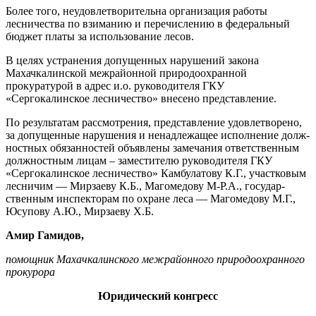
Более того, неудовлетворитель­на организация работы
лесниче­ства по взиманию и перечислению в федеральный
бюджет платы за использование лесов.
В целях устранения допущенных нарушений закона
Махачкалин­ской межрайонной природоохран­ной
прокуратурой в адрес и.о. ру­ководителя ГКУ
«Сергокалинское лесничество» внесено представ­ление.
По результатам рассмотрения, представление удовлетворено,
за допущенные нарушения и не­надлежащее исполнение долж­
ностных обязанностей объявлены замечания ответственным
долж­ностным лицам – заместителю ру­ководителя ГКУ
«Сергокалинское лесничество» Камбулатову К.Г., участковым
лесничим — Мирзаеву К.Б., Магомедову М-Р.А., государ­
ственным инспекторам по охране леса — Магомедову М.Г.,
Юсупову А.Ю., Мирзаеву Х.Б.
Амир Гамидов,
помощник Махачкалинского межрайонного природоохранного
прокурора
Юридический конгресс