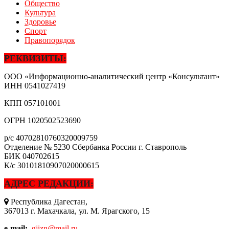
Общество
Культура
Здоровье
Спорт
Правопорядок
РЕКВИЗИТЫ:
ООО «Информационно-аналитический центр «Консультант»
ИНН
0541027419
КПП
057101001
ОГРН
1020502523690
р/с
40702810760320009759
Отделение № 5230 Сбербанка России г. Ставрополь
БИК
040702615
К/с
30101810907020000615
АДРЕС РЕДАКЦИИ:
Республика Дагестан,
367013 г. Махачкала, ул. М. Ярагского, 15
e-mail:
gjizn@mail.ru