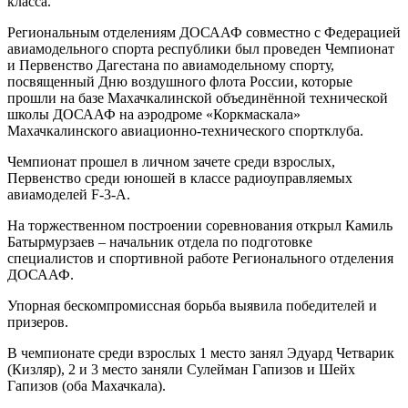
класса.
Региональным отделениям ДОСААФ совместно с Федерацией
авиамодельного спорта республики был проведен Чемпионат
и Первенство Дагестана по авиамодельному спорту,
посвященный Дню воздушного флота России, которые
прошли на базе Махачкалинской объединённой технической
школы ДОСААФ на аэродроме «Коркмаскала»
Махачкалинского авиационно-технического спортклуба.
Чемпионат прошел в личном зачете среди взрослых,
Первенство среди юношей в классе радиоуправляемых
авиамоделей F-3-А.
На торжественном построении соревнования открыл Камиль
Батырмурзаев – начальник отдела по подготовке
специалистов и спортивной работе Регионального отделения
ДОСААФ.
Упорная бескомпромиссная борьба выявила победителей и
призеров.
В чемпионате среди взрослых 1 место занял Эдуард Четварик
(Кизляр), 2 и 3 место заняли Сулейман Гапизов и Шейх
Гапизов (оба Махачкала).