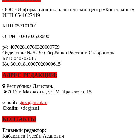
ООО «Информационно-аналитический центр «Консультант»
ИНН
0541027419
КПП
057101001
ОГРН
1020502523690
р/с
40702810760320009759
Отделение № 5230 Сбербанка России г. Ставрополь
БИК
040702615
К/с
30101810907020000615
АДРЕС РЕДАКЦИИ:
Республика Дагестан,
367013 г. Махачкала, ул. М. Ярагского, 15
e-mail:
gjizn@mail.ru
Скайп:
+dagjizn1+
КОНТАКТЫ
Главный редактор:
Кабардиев Гусейн Асанович