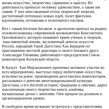
жизнь искусство, творчество, гармонию и красоту. Их
деятельность приносит человеку удовольствие, а также им
самим. У них неиссякаемый поток творческой энергии,
достаточный потенциал новых идей, полет фантазии,
вдохновения, оптимизма и позитивного настроя.
Вот с таким богатым багажом и арсеналом приехал на родину
основоположника современной космонавтики Константина
Циолковского, которую называют краем ученых и творцов,
наш именитый земляк, заслуженный деятель искусств
России, народный Герой Дагестана Хан Баширов по
приглашению местной диаспоры и своего близкого друга
Александра Типакова, работающего председателем Союза
композиторов Калужской области.
В Калуге Хан Мирзаханович принимал активное участие во
всех мероприятиях, выступал перед любителями искусства,
исполнял на рояле произведения дагестанских композиторов,
рассказывал о деятелях многонациональной культуры
Дагестана, о его богатой истории, традициях и обычаях, дарил
поклонникам своего творчества книги, альбомы,
музыкальные диски с записями. Они прошли на должном и
организационном уровне.
В свободное время музыкант встречался с представителями