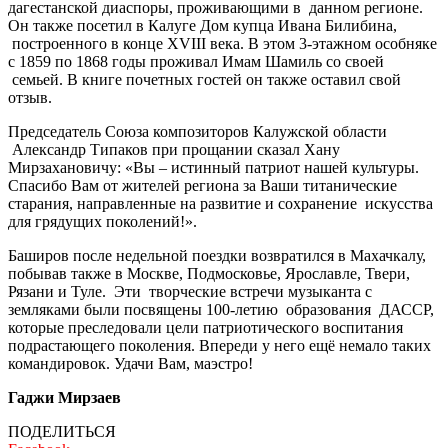
дагестанской диаспоры, проживающими в данном регионе.
Он также посетил в Калуге Дом купца Ивана Билибина,
построенного в конце ХVIII века. В этом 3-этажном особняке
с 1859 по 1868 годы проживал Имам Шамиль со своей
семьей. В книге почетных гостей он также оставил свой
отзыв.
Председатель Союза композиторов Калужской области
Александр Типаков при прощании сказал Хану
Мирзахановичу: «Вы – истинный патриот нашей культуры.
Спасибо Вам от жителей региона за Ваши титанические
старания, направленные на развитие и сохранение искусства
для грядущих поколений!».
Баширов после недельной поездки возвратился в Махачкалу,
побывав также в Москве, Подмосковье, Ярославле, Твери,
Рязани и Туле. Эти творческие встречи музыканта с
земляками были посвящены 100-летию образования ДАССР,
которые преследовали цели патриотического воспитания
подрастающего поколения. Впереди у него ещё немало таких
командировок. Удачи Вам, маэстро!
Гаджи Мирзаев
ПОДЕЛИТЬСЯ