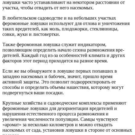
ловуш­ки часто устанавливают на некотором расстоянии от
участка, чтобы отвадить от него насекомых.
В любительском садоводстве и на небольших участках
феромонные ло­вушки используют для отлова и унич­тожения
таких вредителей, как моль, плодожорки, стеклянницы,
совки, жуки и листовертки.
Также феромонная ловушка служит индикатором,
позволяющим опреде­лить начало сезона размножения вре­
дителей. Каждый год из-за особенно­стей климата и других
факторов этот период приходится на разное время.
Если же вы обнаружите в ловушке первых попавших в
западню насеко­мых и бабочек, значит, пришло время
активной защиты. Это позволит под­корректировать ее
способы и опреде­лить объемы нашествия, которому мо­гут
подвергнуться ваши посадки.
Крупные хозяйства и садоводческие комплексы применяют
феромонные ловушки для дезориентации вредите­лей и
нарушения естественного про­цесса размножения и
увеличения чис­ленности популяции. Самцы чувствуют
«аромат» за несколько километров и можно отвадить
насекомых от сада, установив ловушки в стороне от основ­ных