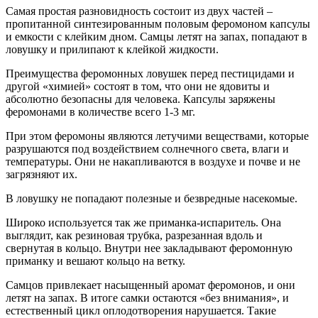
Самая простая разновидность со­стоит из двух частей –
пропитанной синтезированным половым феро­моном капсулы
и емкости с клейким дном. Самцы летят на запах, попадают в
ловушку и прилипают к клейкой жид­кости.
Преимущества феромонных лову­шек перед пестицидами и
другой «хи­мией» состоят в том, что они не ядови­ты и
абсолютно безопасны для чело­века. Капсулы заряжены
феромонами в количестве всего 1-3 мг.
При этом феромоны являются ле­тучими веществами, которые
разру­шаются под воздействием солнечного света, влаги и
температуры. Они не накапливаются в воздухе и почве и не
загрязняют их.
В ловушку не попадают полезные и безвредные насекомые.
Широко используется так же при­манка-испаритель. Она
выглядит, как резиновая трубка, разрезанная вдоль и
свернутая в кольцо. Внутри нее за­кладывают феромонную
приманку и вешают кольцо на ветку.
Самцов привлекает насыщенный аромат феромонов, и они
летят на запах. В итоге самки остаются «без внимания», и
естественный цикл опло­дотворения нарушается. Такие