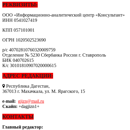
РЕКВИЗИТЫ:
ООО «Информационно-аналитический центр «Консультант»
ИНН
0541027419
КПП
057101001
ОГРН
1020502523690
р/с
40702810760320009759
Отделение № 5230 Сбербанка России г. Ставрополь
БИК
040702615
К/с
30101810907020000615
АДРЕС РЕДАКЦИИ:
Республика Дагестан,
367013 г. Махачкала, ул. М. Ярагского, 15
e-mail:
gjizn@mail.ru
Скайп:
+dagjizn1+
КОНТАКТЫ
Главный редактор: