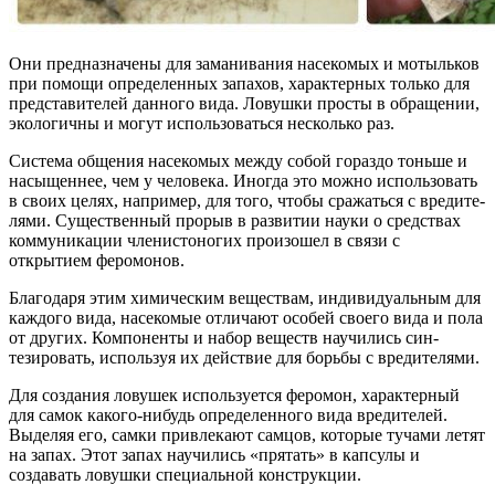
Они предназначены для замани­вания насекомых и мотыльков
при помощи определенных запахов, ха­рактерных только для
представите­лей данного вида. Ловушки просты в обращении,
экологичны и могут использоваться несколько раз.
Система общения насекомых между собой гораздо тоньше и
насыщеннее, чем у человека. Иногда это можно ис­пользовать
в своих целях, например, для того, чтобы сражаться с вредите­
лями. Существенный прорыв в разви­тии науки о средствах
коммуникации членистоногих произошел в связи с
открытием феромонов.
Благодаря этим химическим веще­ствам, индивидуальным для
каждого вида, насекомые отличают особей своего вида и пола
от других. Компо­ненты и набор веществ научились син­
тезировать, используя их действие для борьбы с вредителями.
Для создания ловушек используется феромон, характерный
для самок ка­кого-нибудь определенного вида вре­дителей.
Выделяя его, самки привле­кают самцов, которые тучами летят
на запах. Этот запах научились «прятать» в капсулы и
создавать ловушки специ­альной конструкции.