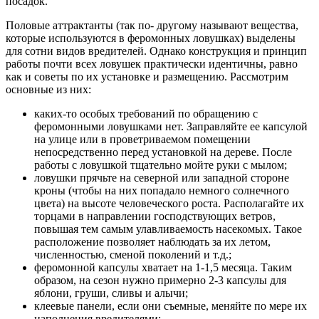
посадок.
Половые аттрактанты (так по- другому называют вещества,
которые используются в феромонных ловуш­ках) выделены
для сотни видов вреди­телей. Однако конструкция и принцип
работы почти всех ловушек практиче­ски идентичны, равно
как и советы по их установке и размещению. Рассмо­трим
основные из них:
каких-то особых требований по об­ращению с
феромонными ловушками нет. Заправляйте ее капсулой
на ули­це или в проветриваемом помещении
непосредственно перед установкой на дереве. После
работы с ловушкой тщательно мойте руки с мылом;
ловушки прячьте на северной или западной стороне
кроны (чтобы на них попадало немного солнечного
цвета) на высоте человеческого роста. Рас­полагайте их
торцами в направлении господствующих ветров,
повышая тем самым улавливаемость насекомых. Такое
расположение позволяет на­блюдать за их летом,
численностью, сменой поколений и т.д.;
феромонной капсулы хватает на 1-1,5 месяца. Таким
образом, на сезон нужно примерно 2-3 капсулы для
ябло­ни, груши, сливы и алычи;
клеевые панели, если они съем­ные, меняйте по мере их
наполнения вредителями;