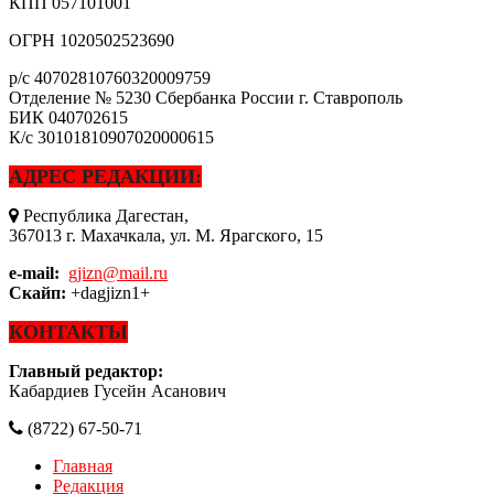
КПП
057101001
ОГРН
1020502523690
р/с
40702810760320009759
Отделение № 5230 Сбербанка России г. Ставрополь
БИК
040702615
К/с
30101810907020000615
АДРЕС РЕДАКЦИИ:
Республика Дагестан,
367013 г. Махачкала, ул. М. Ярагского, 15
e-mail:
gjizn@mail.ru
Скайп:
+dagjizn1+
КОНТАКТЫ
Главный редактор:
Кабардиев Гусейн Асанович
(8722) 67-50-71
Главная
Редакция