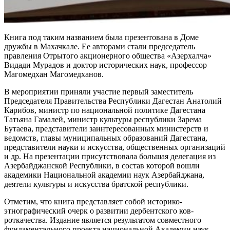
Книга под таким названием была презентована в Доме
дружбы в Ма­хачкале. Ее авторами стали пред­седатель
правления Отрытого ак­ционерного общества «Азерхалча»
Видади Мурадов и доктор истори­ческих наук, профессор
Магомед­хан Магомедханов.
В мероприятии приняли участие первый заместитель
Председателя Правительства Республики Дагестан Анатолий
Карибов, министр по наци­ональной политике Дагестана
Татьяна Гамалей, министр культуры респу­блики Зарема
Бутаева, представите­ли заинтересованных министерств и
ведомств, главы муниципальных об­разований Дагестана,
представители науки и искусства, общественных ор­ганизаций
и др. На презентации при­сутствовала большая делегация из
Азербайджанской Республики, в со­став которой вошли
академики Нацио­нальной академии наук Азербайджана,
деятели культуры и искусства братской республики.
Отметим, что книга представляет собой историко-
этнографический очерк о развитии дербентского ков­
роткачества. Издание является ре­зультатом совместного
фундамен­тального проекта национальной Ака­демии наук