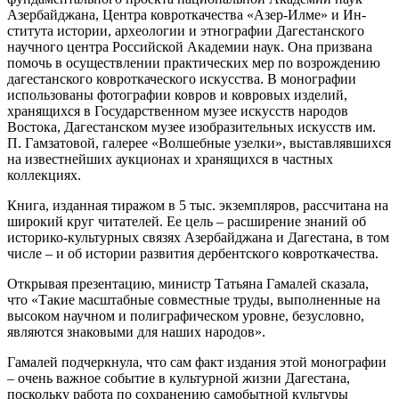
Азербайджана, Центра ковроткачества «Азер-Илме» и Ин­
ститута истории, археологии и этно­графии Дагестанского
научного цен­тра Российской Академии наук. Она призвана
помочь в осуществлении практических мер по возрождению
дагестанского ковроткаческого ис­кусства. В монографии
использованы фотографии ковров и ковровых изде­лий,
хранящихся в Государственном музее искусств народов
Востока, Да­гестанском музее изобразительных искусств им.
П. Гамзатовой, галерее «Волшебные узелки», выставлявших­ся
на известнейших аукционах и хра­нящихся в частных
коллекциях.
Книга, изданная тиражом в 5 тыс. экземпляров, рассчитана на
широкий круг читателей. Ее цель – расширение знаний об
историко-культурных связях Азербайджана и Дагестана, в том
чис­ле – и об истории развития дербент­ского ковроткачества.
Открывая презентацию, министр Татьяна Гамалей сказала,
что «Такие масштабные совместные труды, вы­полненные на
высоком научном и по­лиграфическом уровне, безусловно,
являются знаковыми для наших наро­дов».
Гамалей подчеркнула, что сам факт издания этой монографии
– очень важное событие в культурной жизни Дагестана,
поскольку работа по сохра­нению самобытной культуры