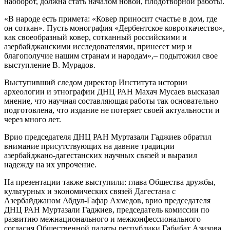
наоборот, должна стать началом новой, плодот­ворной работы.
«В народе есть примета: «Ковер приносит счастье в дом, где
он со­ткан». Пусть монография «Дербент­ское ковроткачество»,
как своеобраз­ный ковер, сотканный российскими и
азербайджанскими исследователями, принесет мир и
благополучие нашим странам и народам»,– подытожил свое
выступление В. Мурадов.
Выступивший следом директор Института истории
археологии и этно­графии ДНЦ РАН Махач Мусаев выска­зал
мнение, что научная составляющая работы так основательно
подготовле­на, что издание не потеряет своей ак­туальности и
через много лет.
Врио председателя ДНЦ РАН Мур­тазали Гаджиев обратил
внимание присутствующих на давние традиции
азербайджано-дагестанских науч­ных связей и выразил
надежду на их упрочение.
На презентации также выступили: глава Общества дружбы,
культурных и экономических связей Дагестана с
Азербайджаном Абдул-Гафар Ахме­дов, врио председателя
ДНЦ РАН Мур­тазали Гаджиев, председатель комис­сии по
развитию межнационального и межконфессионального
согласия Общественной палаты республики Габибат Азизова,