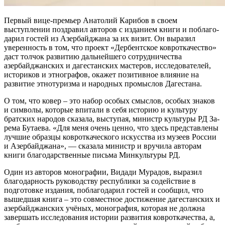
Первый вице-премьер Анатолий Ка­рибов в своем
выступлении поздравил авторов с изданием книги и поблаго­
дарил гостей из Азербайджана за их визит. Он выразил
уверенность в том, что проект «Дербентское ковроткаче­ство»
даст толчок развитию дальней­шего сотрудничества
азербайджанских и дагестанских мастеров, исследова­телей,
историков и этнографов, ока­жет позитивное влияние на
развитие этнотуризма и народных промыслов Дагестана.
О том, что ковер – это набор осо­бых смыслов, особых знаков
и симво­лы, которые впитали в себя историю и культуру
братских народов сказала, выступая, министр культуры РД За­
рема Бутаева. «Для меня очень цен­но, что здесь представлены
лучшие образцы ковроткаческого искусства из музеев России
и Азербайджана», — сказала министр и вручила авто­рам
книги благодарственные письма Минкультуры РД.
Один из авторов монографии, Вида­ди Мурадов, выразил
благодарность руководству республики за содей­ствие в
подготовке издания, поблаго­дарил гостей и сообщил, что
вышед­шая книга – это совместное достиже­ние дагестанских и
азербайджанских учёных, монография, которая не долж­на
завершать исследования истории развития ковроткачества, а,