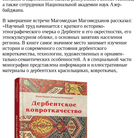
а также сотрудники Национальной академии наук Азер­
байджана.
В завершение встречи Магомедхан Магомедханов рассказал:
«Научный труд начинается с краткого историко-
этнографического очерка о Дербенте и его окрестностях, его
этнокуль­турном облике, о основных занятиях населения
региона. В книге самое значимое место занимает изучение
истории и современного состояния дербентского
ковроткачества, техно­логии, художественных и орнамен­
тально-семантических особенностей. А в специальной части
монографии представлена информация и иллю­стративные
материалы о дербентских красильщиках, ковроткачах,