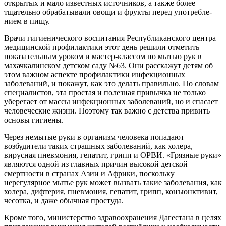
открытых и мало известных источников, а так­же более
тщательно обрабатывали овощи и фрукты перед употребле­
нием в пищу.
Врачи гигиенического воспита­ния Республиканского центра
ме­дицинской профилактики этот день решили отметить
показательным уроком и мастер-классом по мы­тью рук в
махачкалинском детском саду №63. Они расскажут детям об
этом важном аспекте профилакти­ки инфекционных
заболеваний, и покажут, как это делать правильно. По словам
специалистов, эта про­стая и полезная привычка не только
уберегает от массы инфекционных заболеваний, но и спасает
челове­ческие жизни. Поэтому так важно с детства привить
основы гигиены.
Через немытые руки в организм человека попадают
возбудители таких страшных заболеваний, как холера,
вирусная пневмония, гепа­тит, грипп и ОРВИ. «Грязные руки»
являются одной из главных при­чин высокой детской
смертности в странах Азии и Африки, поскольку
нерегулярное мытье рук может вы­звать такие заболевания, как
холе­ра, дифтерия, пневмония, гепатит, грипп, конъюнктивит,
чесотка, и даже обычная простуда.
Кроме того, министерство здра­воохранения Дагестана в целях