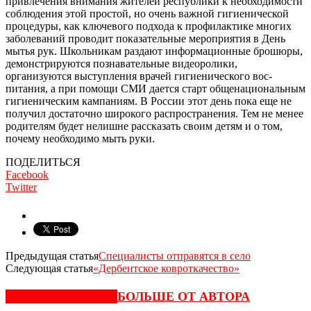
привлечения внимания жителей республики к необходимости
со­блюдения этой простой, но очень важной гигиенической
процедуры, как ключевого подхода к профилак­тике многих
заболеваний прово­дит показательные мероприятия в День
мытья рук. Школьникам раз­дают информационные брошюры,
демонстрируются познавательные видеоролики,
организуются высту­пления врачей гигиенического вос­
питания, а при помощи СМИ дается старт общенациональным
гигиени­ческим кампаниям. В России этот день пока еще не
получил достаточ­но широкого распространения. Тем не менее
родителям будет нелишне рассказать своим детям и о том,
почему необходимо мыть руки.
ПОДЕЛИТЬСЯ
Facebook
Twitter
Предыдущая статья
Специалисты отправятся в село
Следующая статья
«Дербентское ковроткачество»
СХОЖИЕ СТАТЬИ
БОЛЬШЕ ОТ АВТОРА