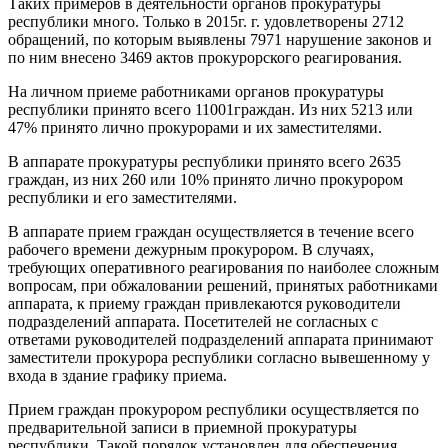
Таких примеров в деятельности органов прокуратуры
республики много. Только в 2015г. г. удовлетворены 2712
обращений, по которым выявлены 7971 нарушение законов и
по ним внесено 3469 актов прокурорского реагирования.
На личном приеме работниками органов про­куратуры
республики принято всего 11001граж­дан. Из них 5213 или
47% принято лично проку­рорами и их заместителями.
В аппарате прокуратуры республики принято всего 2635
граждан, из них 260 или 10% при­нято лично прокурором
республики и его заме­стителями.
В аппарате прием граждан осуществляется в течение всего
рабочего времени дежурным прокурором. В случаях,
требующих оператив­ного реагирования по наиболее сложным
во­просам, при обжаловании решений, принятых работниками
аппарата, к приему граждан при­влекаются руководители
подразделений ап­парата. Посетителей не согласных с
ответами руководителей подразделений аппарата при­нимают
заместители прокурора республики со­гласно вывешенному у
входа в здание графику приема.
Прием граждан прокурором республики осу­ществляется по
предварительной записи в при­емной прокуратуры
республики. Такой порядок установлен для обеспечения