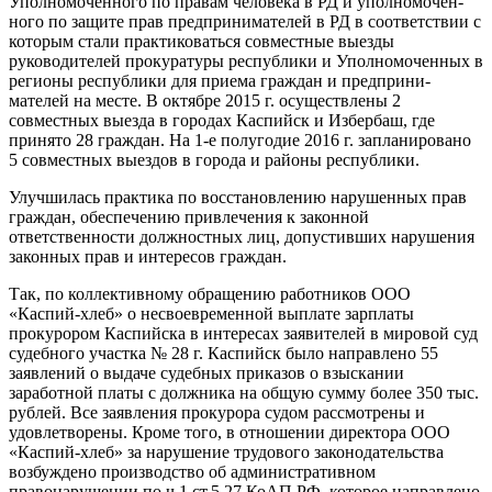
Уполномочен­ного по правам человека в РД и уполномочен­
ного по защите прав предпринимателей в РД в соответствии с
которым стали практиковаться совместные выезды
руководителей прокура­туры республики и Уполномоченных в
регионы республики для приема граждан и предприни­
мателей на месте. В октябре 2015 г. осущест­влены 2
совместных выезда в городах Каспийск и Избербаш, где
принято 28 граждан. На 1-е полугодие 2016 г. запланировано
5 совместных выездов в города и районы республики.
Улучшилась практика по восстановлению нарушенных прав
граждан, обеспечению при­влечения к законной
ответственности долж­ностных лиц, допустивших нарушения
законных прав и интересов граждан.
Так, по коллективному обращению работ­ников ООО
«Каспий-хлеб» о несвоевременной выплате зарплаты
прокурором Каспийска в ин­тересах заявителей в мировой суд
судебного участка № 28 г. Каспийск было направлено 55
заявлений о выдаче судебных приказов о взы­скании
заработной платы с должника на общую сумму более 350 тыс.
рублей. Все заявления прокурора судом рассмотрены и
удовлетворе­ны. Кроме того, в отношении директора ООО
«Каспий-хлеб» за нарушение трудового законо­дательства
возбуждено производство об адми­нистративном
правонарушении по ч.1 ст.5.27 КоАП РФ, которое направлено