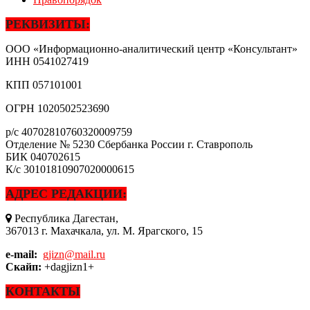
РЕКВИЗИТЫ:
ООО «Информационно-аналитический центр «Консультант»
ИНН
0541027419
КПП
057101001
ОГРН
1020502523690
р/с
40702810760320009759
Отделение № 5230 Сбербанка России г. Ставрополь
БИК
040702615
К/с
30101810907020000615
АДРЕС РЕДАКЦИИ:
Республика Дагестан,
367013 г. Махачкала, ул. М. Ярагского, 15
e-mail:
gjizn@mail.ru
Скайп:
+dagjizn1+
КОНТАКТЫ