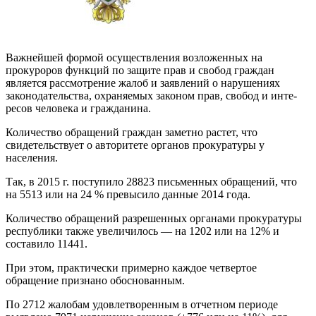
Важнейшей формой осуществления возло­женных на
прокуроров функций по защите прав и свобод граждан
является рассмотрение жа­лоб и заявлений о нарушениях
законодатель­ства, охраняемых законом прав, свобод и инте­
ресов человека и гражданина.
Количество обращений граждан заметно растет, что
свидетельствует о авторитете орга­нов прокуратуры у
населения.
Так, в 2015 г. поступило 28823 письменных обращений, что
на 5513 или на 24 % превысило данные 2014 года.
Количество обращений разрешенных орга­нами прокуратуры
республики также увеличи­лось — на 1202 или на 12% и
составило 11441.
При этом, практически примерно каждое чет­вертое
обращение признано обоснованным.
По 2712 жалобам удовлетворенным в отчет­ном периоде