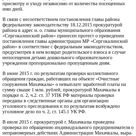
присмотру и уходу независимо от количе­ства посещенных
ими дней.
В связи с несоответствием постановления главы района
федеральному законодательству 18.12.2015 прокуратурой
района в адрес и. о. главы муниципального образования
«Сергока­линский район» принесен протест о приведе­нии
постановления главы администрации МР «Сергокалинский
район» в соответствие с фе­деральным законодательством,
предусмотрев в нем возврат родительского взноса в случае
непосещения детьми дошкольного образова­тельного
учреждения пропорционально пропу­щенным дням.
В июне 2015 г. по результатам проверки кол­лективного
обращения граждан, работавших на объекте «Очистные
сооружения Махачкалы» о невыплате заработной платы на
сумму свыше 1 млн. рублей, прокуратурой Махачкалы в
поряд­ке п. 2, ч.2. ст. 37 УПК РФ материалы проверки
переданы в следственные органы для органи­зации
уголовного преследования и по резуль­татам возбуждено
уголовное дело по ч. 2, ст. 145.1 УК РФ.
В июле 2015 г. прокуратурой г. Махачкалы проведена
проверка по обращению индиви­дуального предпринимателя о
неправомерных действиях Администрации Махачкалы, выра­