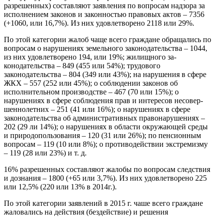
разрешенных) состав­ляют заявления по вопросам надзора за
испол­нением законов и законностью правовых актов – 7356
(+1060, или 16,7%). Из них удовлетворе­но 2118 или 29%.
По этой категории жалоб чаще всего граж­дане обращались по
вопросам о нарушениях земельного законодательства – 1044,
из них удовлетворено 194, или 19%; жилищного за­
конодательства – 849 (455 или 54%); трудового
законодательства – 804 (349 или 43%); на на­рушения в сфере
ЖКХ – 557 (252 или 45%); о соблюдении законов об
исполнительном про­изводстве – 467 (70 или 15%); о
нарушениях в сфере соблюдения прав и интересов несовер­
шеннолетних – 251 (41 или 16%); о нарушениях в сфере
законодательства об административ­ных правонарушениях –
202 (29 ли 14%); о на­рушениях в области окружающей среды
и при­родопользования – 120 (31 или 26%); по пенси­онным
вопросам – 119 (10 или 8%); о противо­действии экстремизму
– 119 (28 или 23%) и т. д.
16% разрешенных составляют жалобы по во­просам следствия
и дознания – 1800 (+65 или 3,7%). Из них удовлетворено 225
или 12,5% (220 или 13% в 2014г.).
По этой категории заявлений в 2015 г. чаше всего граждане
жаловались на действия (без­действие) и решения