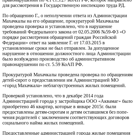
для рассмотре­ния в Государственную инспекцию труда РД.
По обращению Г., о неполучении ответа из Администрации
Махачкалы на его обращение, прокуратурой Махачкалы
проведена проверка и установлено, что в нарушение
требований Федерального закона от 02.05.2006 №59-Ф3 «О
порядке рассмотрения обращений граждан Российской
Федерации» ответ на заявление Г. от 17.03.2015 в
установленные сроки не был от­правлен. За допущенное
нарушение в отноше­нии должностного лица Администрации
было возбуждено производство об административ­ном
правонарушении по ст. 5.59 КоАП РФ.
Прокуратурой Махачкалы проведена провер­ка по обращениям
детей-сирот о предоставле­нии им Администрацией МО
«город Махачкала» неблагоустроенных жилых помещений.
Проверкой установлено, что в декабре 2014 года
Администрацией города у застройщика ООО «Аквамаг» было
приобретено 46 квартир, которые в январе 2015г. были
предоставлены детям-сиротам и детям оставшимся без попе­
чения родителей с заключением соответству­ющих договоров
социального найма жилых по­мещений.
Предоставленные администрацией города жилые помещения