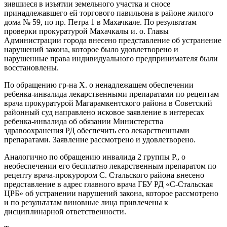
зившиеся в изъятии земельного участка и сно­се
принадлежавшего ей торгового павильона в районе жилого
дома № 59, по пр. Петра 1 в Махачкале. По результатам
проверки прокура­турой Махачкалы и. о. Главы
Администрации города внесено представление об устранение
нарушений закона, которое было удовлетворе­но и
нарушенные права индивидуального пред­принимателя были
восстановлены.
По обращению гр-на Х. о ненадлежащем обе­спечении
ребенка-инвалида лекарственными препаратами по рецептам
врача прокуратурой Магарамкентского района в Советский
район­ный суд направлено исковое заявление в ин­тересах
ребенка-инвалида об обязании Мини­стерства
здравоохранения РД обеспечить его лекарственными
препаратами. Заявление рас­смотрено и удовлетворено.
Аналогично по обращению инвалида 2 груп­пы Р., о
необеспечении его бесплатно лекар­ственным препаратом по
рецепту врача-про­курором С. Стальского района внесено
пред­ставление в адрес главного врача ГБУ РД «С-Стальская
ЦРБ» об устранении нарушений закона, которое рассмотрено
и по результатам виновные лица привлечены к
дисциплинарной ответственности.