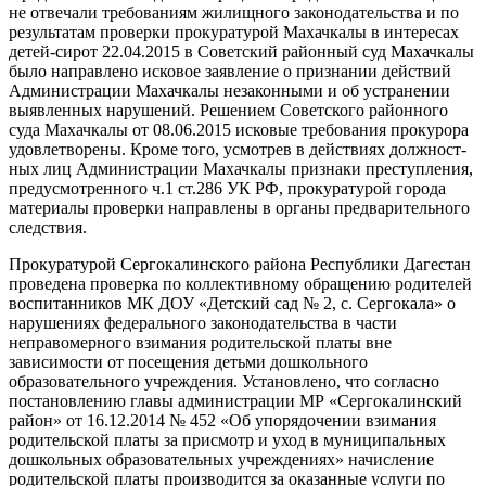
не отвечали требованиям жилищного законодательства и по
результатам проверки прокуратурой Махачкалы в интересах
детей-сирот 22.04.2015 в Советский районный суд Махачкалы
было направлено исковое за­явление о признании действий
Администра­ции Махачкалы незаконными и об устранении
выявленных нарушений. Решением Советского районного
суда Махачкалы от 08.06.2015 ис­ковые требования прокурора
удовлетворены. Кроме того, усмотрев в действиях должност­
ных лиц Администрации Махачкалы признаки преступления,
предусмотренного ч.1 ст.286 УК РФ, прокуратурой города
материалы про­верки направлены в органы предварительного
следствия.
Прокуратурой Сергокалинского района Ре­спублики Дагестан
проведена проверка по кол­лективному обращению родителей
воспитан­ников МК ДОУ «Детский сад № 2, с. Сергокала» о
нарушениях федерального законодательства в части
неправомерного взимания родитель­ской платы вне
зависимости от посещения детьми дошкольного
образовательного учреж­дения. Установлено, что согласно
постановле­нию главы администрации МР «Сергокалинский
район» от 16.12.2014 № 452 «Об упорядочении взимания
родительской платы за присмотр и уход в муниципальных
дошкольных образова­тельных учреждениях» начисление
родитель­ской платы производится за оказанные услуги по