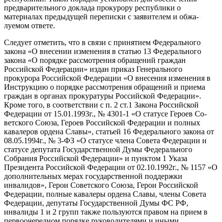
предварительного доклада прокурору республики о
материалах предыдущей переписки с заявителем и обжа­
луемом ответе.
Следует отметить, что в связи с принятием Федерального
закона «О внесении изменения в статью 13 Федерального
закона «О порядке рас­смотрения обращений граждан
Российской Фе­дерации» издан приказ Генерального
прокурора Российской Федерации «О внесения изменения в
Инструкцию о порядке рассмотрения обраще­ний и приема
граждан в органах прокуратуры Российской Федерации».
Кроме того, в соответ­ствии с п. 2 ст.1 Закона Российской
Федерации от 15.01.1993г., № 4301-1 «О статусе Героев Со­
ветского Союза, Героев Российской Федерации и полных
кавалеров ордена Славы», статьей 16 Федерального закона от
08.05.1994г., № 3-ФЗ «О статусе члена Совета Федерации и
статусе депутата Государственной Думы Федерального
Собрания Российской Федерации» и пунктом 1 Указа
Президента Российской Федерации от 02.10.1992г., № 1157 «О
дополнительных мерах государственной поддержки
инвалидов», Герои Советского Союза, Герои Российской
Феде­рации, полные кавалеры ордена Славы, члены Совета
Федерации, депутаты Государственной Думы ФС РФ,
инвалиды 1 и 2 групп также поль­зуются правом на прием в
первоочередном по­рядке руководителями и иными