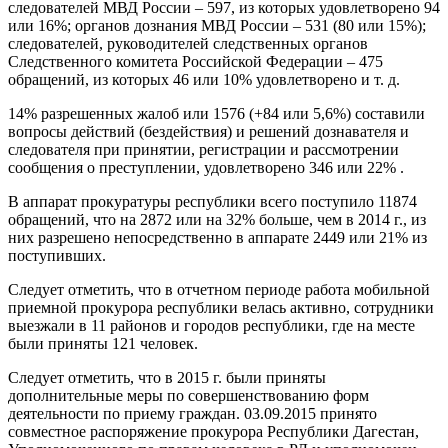
следователей МВД Рос­сии – 597, из которых удовлетворено 94
или 16%; органов дознания МВД России – 531 (80 или 15%);
следователей, руководителей след­ственных органов
Следственного комитета Российской Федерации – 475
обращений, из которых 46 или 10% удовлетворено и т. д.
14% разрешенных жалоб или 1576 (+84 или 5,6%) составили
вопросы действий (бездействия) и решений дознавателя и
следо­вателя при принятии, регистрации и рассмо­трении
сообщения о преступлении, удовлетво­рено 346 или 22% .
В аппарат прокуратуры республики всего по­ступило 11874
обращений, что на 2872 или на 32% больше, чем в 2014 г., из
них разрешено непосредственно в аппарате 2449 или 21% из
поступивших.
Следует отметить, что в отчетном периоде работа мобильной
приемной прокурора респу­блики велась активно, сотрудники
выезжали в 11 районов и городов республики, где на месте
были приняты 121 человек.
Следует отметить, что в 2015 г. были приня­ты
дополнительные меры по совершенствова­нию форм
деятельности по приему граждан. 03.09.2015 принято
совместное распоряжение прокурора Республики Дагестан,