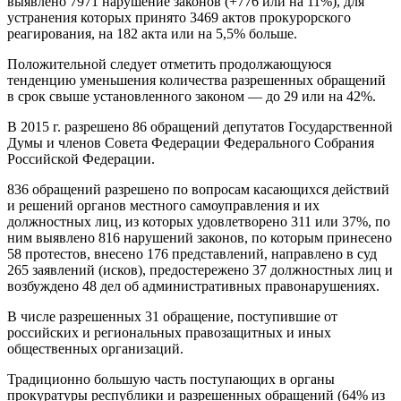
выявлено 7971 нарушение зако­нов (+776 или на 11%), для
устранения которых принято 3469 актов прокурорского
реагирова­ния, на 182 акта или на 5,5% больше.
Положительной следует отметить продол­жающуюся
тенденцию уменьшения количества разрешенных обращений
в срок свыше уста­новленного законом — до 29 или на 42%.
В 2015 г. разрешено 86 обращений депутатов Государственной
Думы и членов Совета Фе­дерации Федерального Собрания
Российской Федерации.
836 обращений разрешено по вопросам ка­сающихся действий
и решений органов мест­ного самоуправления и их
должностных лиц, из которых удовлетворено 311 или 37%, по
ним выявлено 816 нарушений законов, по которым принесено
58 протестов, внесено 176 пред­ставлений, направлено в суд
265 заявлений (исков), предостережено 37 должностных лиц и
возбуждено 48 дел об административных пра­вонарушениях.
В числе разрешенных 31 обращение, посту­пившие от
российских и региональных право­защитных и иных
общественных организаций.
Традиционно большую часть поступающих в органы
прокуратуры республики и разрешен­ных обращений (64% из