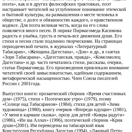
поэта», как и в других философских трактовках, поэт
настраивает читателей на углубленное понимание этической
и бытовой культуры, на размышления о месте человека в
обществе, о долге и обязанностях каждого, о нравственном
кодексе. Для поэта великая честь, когда на его слова
появляется много песен. В лирике Пирмагомеда Касимова
радость и улыбка, грусть и печаль-все движения души. Его
стихи и песни стали подлинно творческими. На страницах
периодической печати, в журналах «Литературный
Табасаран», «Женщина Дагестана», «Дон» и др., в газетах
«Зори Табасарана», «Дагестанская, правда», «Комсомолец
Дагестана» и др. часто печатались стихи, рассказы, очерки,
статьи Пирмагомеда. Его произведения привлекали внимание
читателей своей замысловатостью, идейным содержанием,
метафорической насыщенностью. Член Союза писателей
России с 2001года.
Выпустил книги: прозаический сборник «Время счастливых
дум» (1975), стихи « Поэтическое утро» (1979), поэму
«Солнце над Табасараном» (1984), стихи для детей «Зима
художница» (1980), книгу очерков «Впереди идущие» (1981),
«У меня в кармане сказка», прозу для детей «Ковры радуги»
(1986), «Ин ша Аллах» (1996), поэтический сборник «Крик
души»(2001). Им переведены на табасарский язык
Конституция Республииа Дагестан (1994), «Лживый Петр»