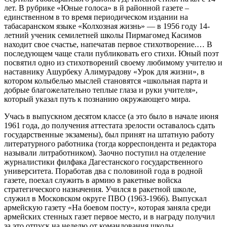
лет. В рубрике «Юные голоса» в й районной газете –
единственном в то время периодическом издании на
табасаранском языке «Колхозная жизнь» — в 1956 году 14-
летний ученик семилетней школы Пирмагомед Касимов
находит свое счастье, напечатав первое стихотворение.… В
последующем чаще стали публиковать его стихи. Юный поэт
посвятил одно из стихотворений своему любимому учителю и
наставнику Ашурбеку Алимурадову «Урок для жизни», в
котором колыбелью мыслей становятся «школьная парта и
добрые благожелательно теплые глаза и руки учителя»,
который указал путь к познанию окружающего мира.
Учась в выпускном десятом классе (а это было в начале июня
1961 года, до получения аттестата зрелости оставалось сдать
государственные экзамены), был принят на штатную работу
литературного работника (тогда корреспондента и редактора
называли литработником). Заочно поступил на отделение
журналистики филфака Дагестанского государственного
университета. Поработав два с половиной года в родной
газете, поехал служить в армию в ракетные войска
стратегического назначения. Учился в ракетной школе,
служил в Московском округе ПВО (1963-1966). Выпускал
армейскую газету «На боевом посту», которая заняла среди
армейских стенных газет первое место, и в награду получил
за это отпуск на неделю от командования школы.