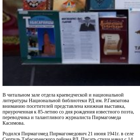
В читальном зале отдела краеведческой и национальной
литературы Национальной библиотеки РД им. Р.Гамзатова
вниманию посетителей представлена книжная выставка,
приуроченная к 85-летию со дня рождения известного поэта,
переводчика и талантливого журналиста Пирмагомеда
Касимова.
Родился Пирмагомед Пирмагомедович 21 июня 1941г. в селе
Сертиль Табасаранского района РД. Писать стихи начал с 14