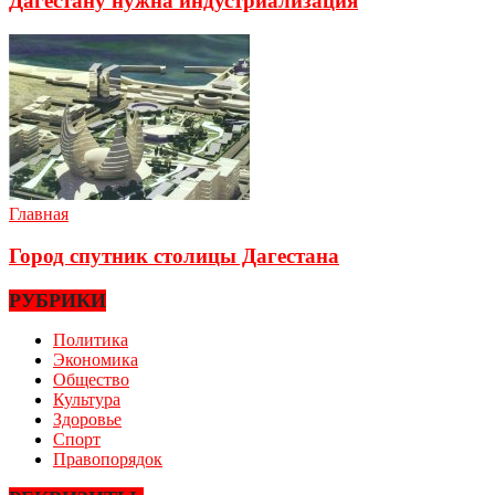
Дагестану нужна индустриализация
Главная
Город спутник столицы Дагестана
РУБРИКИ
Политика
Экономика
Общество
Культура
Здоровье
Спорт
Правопорядок