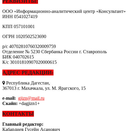
РЕКВИЗИТЫ:
ООО «Информационно-аналитический центр «Консультант»
ИНН
0541027419
КПП
057101001
ОГРН
1020502523690
р/с
40702810760320009759
Отделение № 5230 Сбербанка России г. Ставрополь
БИК
040702615
К/с
30101810907020000615
АДРЕС РЕДАКЦИИ:
Республика Дагестан,
367013 г. Махачкала, ул. М. Ярагского, 15
e-mail:
gjizn@mail.ru
Скайп:
+dagjizn1+
КОНТАКТЫ
Главный редактор:
Кабардиев Гусейн Асанович