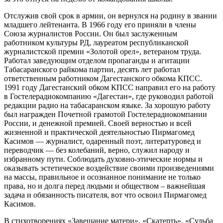
Отслужив свой срок в армии, он вернулся на родину в звании
младшего лейтенанта. В 1966 году его приняли в члены
Союза журналистов России. Он был заслуженным
работником культуры РД, лауреатом республиканской
журналистской премии «Золотой орел», ветераном труда.
Работал заведующим отделом пропаганды и агитации
Табасаранского райкома партии, десять лет работал
ответственным работником Дагестанского обкома КПСС.
1991 году Дагестанский обком КПСС направил его на работу
в Гостелерадиокомпанию «Дагестан», где руководил работой
редакции радио на табасаранском языке. За хорошую работу
был награжден Почетной грамотой Гостелерадиокомпании
России, и денежной премией. Своей верностью и всей
жизненной и практической деятельностью Пирмагомед
Касимов — журналист, одаренный поэт, литературовед и
переводчик — без колебаний, верно, служил народу и
избранному пути. Соблюдать духовно-этические нормы и
оказывать эстетическое воздействие своими произведениями
на массы, правильное и осознанное понимание не только
права, но и долга перед людьми и обществом – важнейшая
задача и обязанность писателя, вот что освоил Пирмагомед
Касимов.
В стихотворениях «Завещание матери», «Скатерть», «Судьба