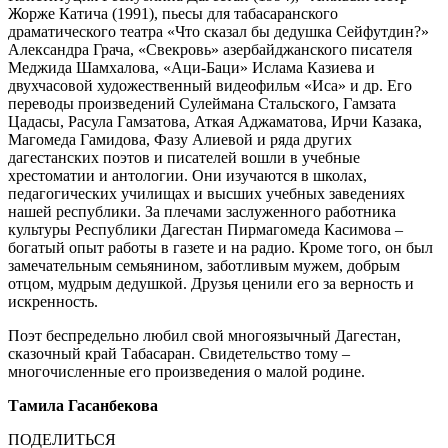
Жорже Катича (1991), пьесы для табасаранского
драматического театра «Что сказал бы дедушка Сейфутдин?»
Александра Грача, «Свекровь» азербайджанского писателя
Меджида Шамхалова, «Аци-Баци» Ислама Казиева и
двухчасовой художественный видеофильм «Иса» и др. Его
переводы произведений Сулеймана Стальского, Гамзата
Цадасы, Расула Гамзатова, Аткая Аджаматова, Ирчи Казака,
Магомеда Гамидова, Фазу Алиевой и ряда других
дагестанских поэтов и писателей вошли в учебные
хрестоматии и антологии. Они изучаются в школах,
педагогических училищах и высших учебных заведениях
нашей республики. За плечами заслуженного работника
культуры Республики Дагестан Пирмагомеда Касимова –
богатый опыт работы в газете и на радио. Кроме того, он был
замечательным семьянином, заботливым мужем, добрым
отцом, мудрым дедушкой. Друзья ценили его за верность и
искренность.
Поэт беспредельно любил свой многоязычный Дагестан,
сказочный край Табасаран. Свидетельство тому –
многочисленные его произведения о малой родине.
Тамила Гасанбекова
ПОДЕЛИТЬСЯ