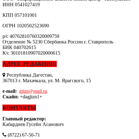
ИНН
0541027419
КПП
057101001
ОГРН
1020502523690
р/с
40702810760320009759
Отделение № 5230 Сбербанка России г. Ставрополь
БИК
040702615
К/с
30101810907020000615
АДРЕС РЕДАКЦИИ:
Республика Дагестан,
367013 г. Махачкала, ул. М. Ярагского, 15
e-mail:
gjizn@mail.ru
Скайп:
+dagjizn1+
КОНТАКТЫ
Главный редактор:
Кабардиев Гусейн Асанович
(8722) 67-50-71