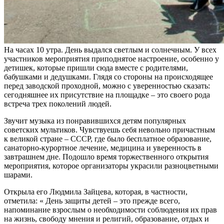
На часах 10 утра. День выдался светлым и солнечным. У всех
участников мероприятия приподнятое настроение, особенно у
детишек, которые пришли сюда вместе с родителями,
бабушками и дедушками. Глядя со стороны на происходящее
перед заводской проходной, можно с уверенностью сказать:
сегодняшнее их присутствие на площадке – это своего рода
встреча трех поколений людей.
Звучит музыка из понравившихся детям популярных
советских мультиков. Чувствуешь себя невольно причастным
к великой стране – СССР, где было бесплатное образование,
санаторно-курортное лечение, медицина и уверенность в
завтрашнем дне. Подошло время торжественного открытия
мероприятия, которое организаторы украсили разноцветными
шарами.
Открыла его Людмила Зайцева, которая, в частности,
отметила: « День защиты детей – это прежде всего,
напоминание взрослым о необходимости соблюдения их прав
на жизнь, свободу мнения и религий, образование, отдых и