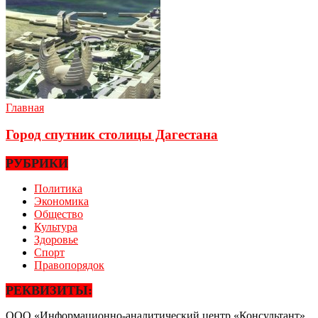
Главная
Город спутник столицы Дагестана
РУБРИКИ
Политика
Экономика
Общество
Культура
Здоровье
Спорт
Правопорядок
РЕКВИЗИТЫ:
ООО «Информационно-аналитический центр «Консультант»