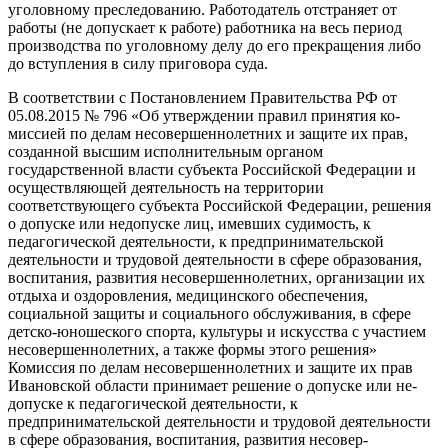
уголовному преследова­нию. Работодатель отстраняет от
работы (не допускает к работе) работника на весь период
производства по уголовному делу до его прекращения либо
до вступления в силу приговора суда.
В соответствии с Постановлением Правительства РФ от
05.08.2015 № 796 «Об утверждении правил принятия ко­
миссией по делам несовершеннолетних и защите их прав,
созданной высшим ис­полнительным органом
государственной власти субъекта Российской Федерации и
осуществляющей деятельность на тер­ритории
соответствующего субъекта Рос­сийской Федерации, решения
о допуске или недопуске лиц, имевших судимость, к
педагогической деятельности, к предпри­нимательской
деятельности и трудовой деятельности в сфере образования,
вос­питания, развития несовершеннолетних, организации их
отдыха и оздоровления, медицинского обеспечения,
социальной защиты и социального обслуживания, в сфере
детско-юношеского спорта, куль­туры и искусства с участием
несовершен­нолетних, а также формы этого решения»
Комиссия по делам несовершеннолетних и защите их прав
Ивановской области принимает решение о допуске или не­
допуске к педагогической деятельности, к
предпринимательской деятельности и трудовой деятельности
в сфере образо­вания, воспитания, развития несовер­