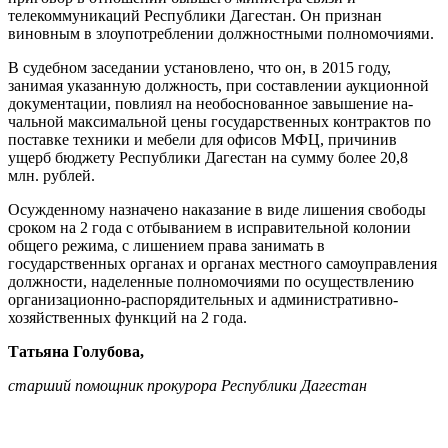
телекоммуникаций Республики Дагестан. Он признан
виновным в злоупотреблении долж­ностными полномочиями.
В судебном заседании установле­но, что он, в 2015 году,
занимая ука­занную должность, при составлении аукционной
документации, повлиял на необоснованное завышение на­
чальной максимальной цены госу­дарственных контрактов по
поставке техники и мебели для офисов МФЦ, причинив
ущерб бюджету Республи­ки Дагестан на сумму более 20,8
млн. рублей.
Осужденному назначено наказание в виде лишения свободы
сроком на 2 года с отбыванием в исправительной колонии
общего режима, с лишением права занимать в
государственных органах и органах местного само­управления
должности, наделенные полномочиями по осуществлению
организационно-распорядительных и административно-
хозяйственных функций на 2 года.
Татьяна Голубова,
старший помощник прокурора Республики Дагестан