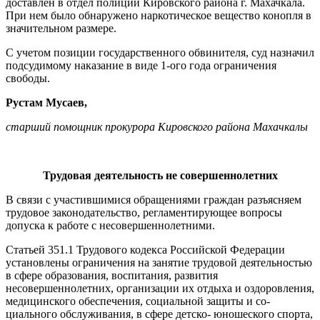
доставлен в отдел полиции Кировского района г. Махачкала.
При нем было обнаруже­но наркотическое вещество конопля в
значительном размере.
С учетом позиции государственного обвинителя, суд назначил
подсудимо­му наказание в виде 1-ого года ограни­чения
свободы.
Рустам Мусаев,
старший помощник прокурора Кировского района Махачкалы
Трудовая деятельность не совершеннолетних
В связи с участившимися обраще­ниями граждан разъясняем
трудовое законодательство, регламентирующее вопросы
допуска к работе с несовер­шеннолетними.
Статьей 351.1 Трудового кодекса Рос­сийской Федерации
установлены ограни­чения на занятие трудовой деятельностью
в сфере образования, воспитания, разви­тия
несовершеннолетних, организации их отдыха и оздоровления,
медицинского обеспечения, социальной защиты и со­
циального обслуживания, в сфере детско- юношеского спорта,