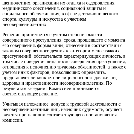
шеннолетних, организации их отдыха и оздоровления,
медицинского обеспече­ния, социальной защиты и
социального обслуживания, в сфере детско-юноше­ского
спорта, культуры и искусства с уча­стием
несовершеннолетних.
Решение принимается с учетом сте­пени тяжести
совершенного преступле­ния, срока, прошедшего с момента
его совершения, формы вины, отнесения в соответствии с
законом совершенного деяния к категории менее тяжких
престу­плений, обстоятельств характеризующих личность, в
том числе поведения лица после совершения преступления,
отно­шения к исполнению трудовых обязан­ностей, а также с
учетом иных факторов, позволяющих определить,
представляет ли конкретное лицо опасность для жизни,
здоровья и нравственности несовершен­нолетних. По
результатам заседания Ко­миссией принимается
соответствующее решение.
Учитывая изложенное, допуск к трудо­вой деятельности с
несовершеннолетни­ми лиц, имеющих судимость, осущест­
вляется при наличии соответствующего постановления
комиссии.