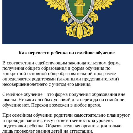
Как перевести ребенка на семейное обучение
В соответствии с действующим за­конодательством форма
получения общего образования и форма обуче­ния по
конкретной основной общеоб­разовательной программе
определя­ются родителями (законными пред­ставителями)
несовершеннолетнего с учетом его мнения.
Семейное обучение – это форма по­лучения образования вне
школы. Ни­каких особых условий для перехода на семейное
обучение нет. Переход воз­можен в любое время.
При семейном обучении родители самостоятельно планируют
и прово­дят занятия, несут ответственность за уровень
подготовки ребенка. Образо­вательная организация только
лишь проверяет знания детей на аттеста­ции.