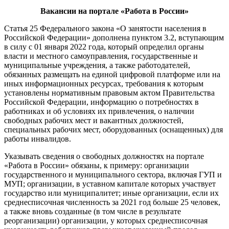
Вакансии на портале «Работа в России»
Статья 25 Федерального закона «О за­нятости населения в
Российской Федера­ции» дополнена пунктом 3.2, вступающим
в силу с 01 января 2022 года, который определил органы
власти и местного самоуправления, государственные и
муниципальные учреждения, а также ра­ботодателей,
обязанных размещать на единой цифровой платформе или на
иных информационных ресурсах, требования к которым
установлены нормативным пра­вовым актом Правительства
Российской Федерации, информацию о потребностях в
работниках и об условиях их привлече­ния, о наличии
свободных рабочих мест и вакантных должностей,
специальных ра­бочих мест, оборудованных (оснащенных) для
работы инвалидов.
Указывать сведения о свободных должностях на портале
«Работа в Рос­сии» обязаны, к примеру: организации
государственного и муниципального сектора, включая ГУП и
МУП; организа­ции, в уставном капитале которых уча­ствует
государство или муниципалитет; иные организации, если их
среднеспи­сочная численность за 2021 год больше 25 человек,
а также вновь созданные (в том числе в результате
реорганизации) организации, у которых среднесписоч­ная