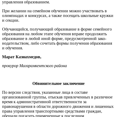
управления образованием.
При желании на семейном обучении можно участвовать в
олимпиадах и конкурсах, а также посещать школьные кружки
и секции.
Обучающийся, получающий обра­зование в форме семейного
образо­вания на любом этапе обучения впра­ве продолжить
образование в любой иной форме, предусмотренной зако­
нодательством, либо сочетать формы получения образования
и обучения.
Марат Казиахмедов,
прокурор Магарамкентского района
Обвинительное заключение
По версии следствия, указанные лица в составе
организованной груп­пы, отыскав привлеченных в различ­ное
время к административной от­ветственности за
правонарушения в области дорожного движения и лишенных
права управления транс­портными средствами граждан,
обещали погасить примененные к последним