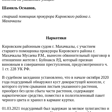
Шамиль Османов,
старший помощник прокурора Кировского района г.
Махачкалы
Наркотики
Кировским районным судом г. Ма­хачкалы, с участием
старшего помощ­ника прокурора Кировского района г.
Махачкалы Мусаева Р.М., вынесен обвинительный приговор в
отношении жителя г. Буйнакск РД, который признан
виновным в совершении преступления, предусмотренного ч.
1 ст. 228 УК РФ.
В судебном заседании установлено, что в начале октября 2020
года подсу­димый обнаружил куст дикорастущей конопли, с
которого путем срывания листьев указанного растения,
приоб­рел без цели сбыта части растения, содержащее
наркотическое средство, поместил в полиэтиленовый пакет
чер­ного цвета и хранил в кармане куртки.
01.03.2021 подсудимый был задер­жан за мелкое хулиганство и