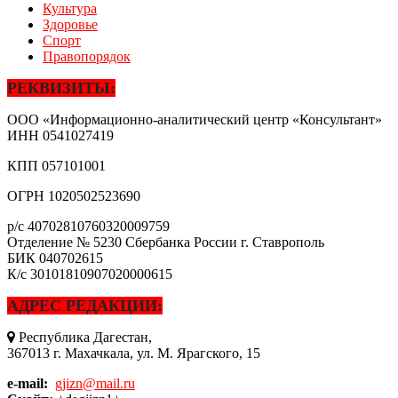
Культура
Здоровье
Спорт
Правопорядок
РЕКВИЗИТЫ:
ООО «Информационно-аналитический центр «Консультант»
ИНН
0541027419
КПП
057101001
ОГРН
1020502523690
р/с
40702810760320009759
Отделение № 5230 Сбербанка России г. Ставрополь
БИК
040702615
К/с
30101810907020000615
АДРЕС РЕДАКЦИИ:
Республика Дагестан,
367013 г. Махачкала, ул. М. Ярагского, 15
e-mail:
gjizn@mail.ru