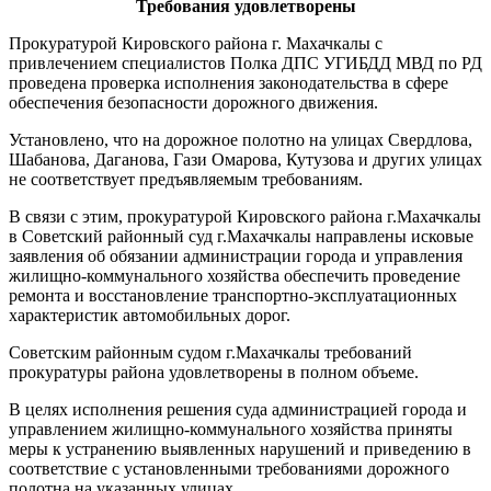
Требования удовлетворены
Прокуратурой Кировского района г. Махачкалы с
привлечением специали­стов Полка ДПС УГИБДД МВД по РД
проведена проверка исполнения за­конодательства в сфере
обеспечения безопасности дорожного движения.
Установлено, что на дорожное по­лотно на улицах Свердлова,
Шабано­ва, Даганова, Гази Омарова, Кутузова и других улицах
не соответствует предъ­являемым требованиям.
В связи с этим, прокуратурой Киров­ского района г.Махачкалы
в Советский районный суд г.Махачкалы направлены исковые
заявления об обязании адми­нистрации города и управления
жилищ­но-коммунального хозяйства обеспе­чить проведение
ремонта и восстанов­ление транспортно-эксплуатационных
характеристик автомобильных дорог.
Советским районным судом г.Махачкалы требований
прокуратуры района удовлетворены в полном объеме.
В целях исполнения решения суда администрацией города и
управлени­ем жилищно-коммунального хозяй­ства приняты
меры к устранению вы­явленных нарушений и приведению в
соответствие с установленными тре­бованиями дорожного
полотна на ука­занных улицах.