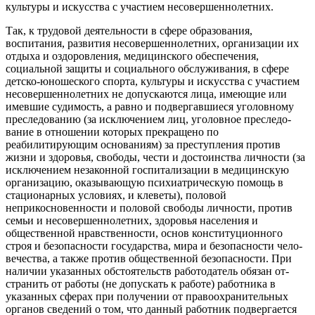
культуры и искусства с участием несовершеннолетних.
Так, к трудовой деятельности в сфе­ре образования,
воспитания, развития несовершеннолетних, организации их
отдыха и оздоровления, медицинско­го обеспечения,
социальной защиты и социального обслуживания, в сфере
детско-юношеского спорта, культуры и искусства с участием
несовершеннолет­них не допускаются лица, имеющие или
имевшие судимость, а равно и подвер­гавшиеся уголовному
преследованию (за исключением лиц, уголовное преследо­
вание в отношении которых прекращено по
реабилитирующим основаниям) за преступления против
жизни и здоровья, свободы, чести и достоинства личности (за
исключением незаконной госпита­лизации в медицинскую
организацию, оказывающую психиатрическую помощь в
стационарных условиях, и клеветы), по­ловой
неприкосновенности и половой свободы личности, против
семьи и не­совершеннолетних, здоровья населения и
общественной нравственности, основ конституционного
строя и безопасности государства, мира и безопасности чело­
вечества, а также против общественной безопасности. При
наличии указанных обстоятельств работодатель обязан от­
странить от работы (не допускать к ра­боте) работника в
указанных сферах при получении от правоохранительных
орга­нов сведений о том, что данный работник подвергается