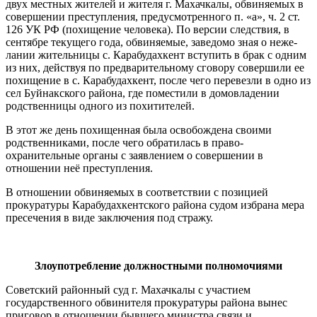
двух местных жителей и жителя г. Махачкалы, обвиняемых в
совершении преступления, пред­усмотренного п. «а», ч. 2 ст.
126 УК РФ (похищение человека). По версии следствия, в
сентябре текущего года, обвиняемые, заведомо зная о неже­
лании жительницы с. Карабудахкент вступить в брак с одним
из них, дей­ствуя по предварительному сговору совершили ее
похищение в с. Карабу­дахкент, после чего перевезли в одно из
сел Буйнакского района, где поме­стили в домовладении
родственницы одного из похитителей.
В этот же день похищенная была освобождена своими
родственника­ми, после чего обратилась в право­
охранительные органы с заявлением о совершении в
отношении неё пре­ступления.
В отношении обвиняемых в соответ­ствии с позицией
прокуратуры Кара­будахкентского района судом избрана мера
пресечения в виде заключения под стражу.
Злоупотребление должностными полномочиями
Советский районный суд г. Махач­калы с участием
государственного обвинителя прокуратуры района вы­нес
приговор в отношении бывшего министра связи и