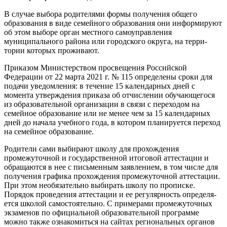
В случае выбора родителями формы получения общего
образования в виде семейного образования они информи­руют
об этом выборе орган местного самоуправления
муниципального рай­она или городского округа, на терри­
тории которых проживают.
Приказом Министерством просве­щения Российской
Федерации от 22 марта 2021 г. № 115 определены сро­ки для
подачи уведомления: в тече­ние 15 календарных дней с
момента утверждения приказа об отчислении обучающегося
из образовательной организации в связи с переходом на
семейное образование или не менее чем за 15 календарных
дней до нача­ла учебного года, в котором планиру­ется переход
на семейное образова­ние.
Родители сами выбирают школу для прохождения
промежуточной и государственной итоговой аттеста­ции и
обращаются в нее с письмен­ным заявлением, в том числе для
по­лучения графика прохождения про­межуточной аттестации.
При этом необязательно выбирать школу по прописке.
Порядок проведения атте­стации и ее регулярность определя­
ется школой самостоятельно. С при­мерами промежуточных
экзаменов по официальной образовательной программе
можно также ознакомить­ся на сайтах региональных органов