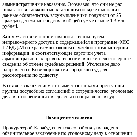
административные на­казания. Осознавая, что они не рас­
полагают возможностью в законном порядке выполнить
данные обяза­тельства, злоумышленники получили от 25
граждан денежные средства в общей сумме свыше 1,3 млн
рублей.
Затем участники организованной группы путем
неправомерного досту­па к содержащейся в программе ФИС
ГИБДД-М и охраняемой законом слу­жебной компьютерной
информации, в соответствующие карточки учета
административных правонарушений, внесли недостоверные
сведения об отмене судебных решений. Уголовное дело
направлено в Кизилюртовский городской суд для
рассмотрения по существу.
В связи с заключением с иными участ­никами преступной
группы досудебных соглашений о сотрудничестве, уголов­ные
дела в отношении них выделены и направлены в суд.
Похищение человека
Прокуратурой Карабудахкентско­го района утверждено
обвинитель­ное заключение по уголовному делу в отношении