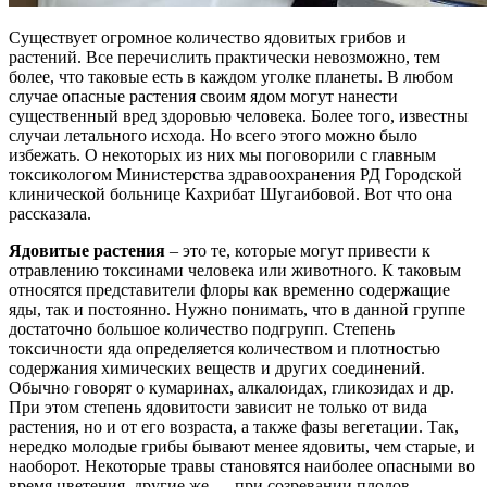
Существует огромное количество ядовитых грибов и
растений. Все перечислить практически невозможно, тем
более, что таковые есть в каждом уголке планеты. В любом
случае опасные растения своим ядом могут нанести
существенный вред здоровью человека. Более того, известны
случаи летального исхода. Но всего этого можно было
избежать. О некоторых из них мы поговорили с главным
токсикологом Министерства здравоохранения РД Городской
клинической больнице Кахрибат Шугаибовой. Вот что она
рассказала.
Ядовитые растения
– это те, которые могут привести к
отравлению токсинами человека или животного. К таковым
относятся представители флоры как временно содержащие
яды, так и постоянно. Нужно понимать, что в данной группе
достаточно большое количество подгрупп. Степень
токсичности яда определяется количеством и плотностью
содержания химических веществ и других соединений.
Обычно говорят о кумаринах, алкалоидах, гликозидах и др.
При этом степень ядовитости зависит не только от вида
растения, но и от его возраста, а также фазы вегетации. Так,
нередко молодые грибы бывают менее ядовиты, чем старые, и
наоборот. Некоторые травы становятся наиболее опасными во
время цветения, другие же — при созревании плодов.