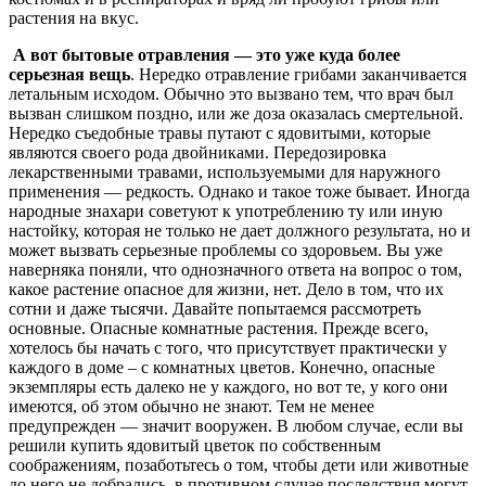
растения на вкус.
А вот бытовые отравления — это уже куда более
серьезная вещь
. Нередко отравление грибами заканчивается
летальным исходом. Обычно это вызвано тем, что врач был
вызван слишком поздно, или же доза оказалась смертельной.
Нередко съедобные травы путают с ядовитыми, которые
являются своего рода двойниками. Передозировка
лекарственными травами, используемыми для наружного
применения — редкость. Однако и такое тоже бывает. Иногда
народные знахари советуют к употреблению ту или иную
настойку, которая не только не дает должного результата, но и
может вызвать серьезные проблемы со здоровьем. Вы уже
наверняка поняли, что однозначного ответа на вопрос о том,
какое растение опасное для жизни, нет. Дело в том, что их
сотни и даже тысячи. Давайте попытаемся рассмотреть
основные. Опасные комнатные растения. Прежде всего,
хотелось бы начать с того, что присутствует практически у
каждого в доме – с комнатных цветов. Конечно, опасные
экземпляры есть далеко не у каждого, но вот те, у кого они
имеются, об этом обычно не знают. Тем не менее
предупрежден — значит вооружен. В любом случае, если вы
решили купить ядовитый цветок по собственным
соображениям, позаботьтесь о том, чтобы дети или животные
до него не добрались, в противном случае последствия могут