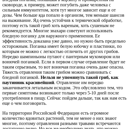
сковороде, к примеру, может погубить даже человека с
сильным иммунитетом, хотя тут многое зависит еще и от
дозы. Чем больше яда попало в организм, тем меньше шансов
на выживание. Яд очень устойчив к термической обработке,
поэтому есть такой гриб хоть вареным, хоть сушеным не
рекомендуется. Многие знахари советуют использовать
бледную поганку для наружного применения. Ее
эффективность доказана уже давно, но нужно быть предельно
осторожным. Поганка имеет белую юбочку и пластинки, по
которым ее можно с легкостью отличить от других грибов.
Нередко шампиньоны путают с пантерным мухомором или
вонючей поганкой. Если в первом случае отравление будет не
таким серьезным, то вот вонючая поганка очень даже опасна.
Тяжесть отравления таким грибом можно сравнивать с
бледной поганкой.
Нельзя не упомянуть такой гриб, как
паутинник красивейший
. Отравление им нередко
заканчивается летальным исходом. Это обусловлено тем, что
первые симптомы возникают только через 5-10 дней после
употребления в пищу. Сейчас пойдем дальше, так как нам есть
еще о чем поговорить.
На территории Российской Федерации есть огромное
количество ядовитых растений, тем не менее о них знают
многие, поэтому отравления разными травами встречаются
достаточно редко. Но все же необходимо знать, что можно