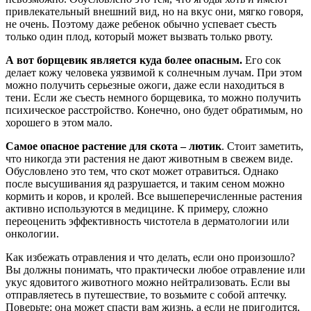
привлекательный внешний вид, но на вкус они, мягко говоря,
не очень. Поэтому даже ребенок обычно успевает съесть
только один плод, который может вызвать только рвоту.
А вот борщевик является куда более опасным.
Его сок
делает кожу человека уязвимой к солнечным лучам. При этом
можно получить серьезные ожоги, даже если находиться в
тени. Если же съесть немного борщевика, то можно получить
психическое расстройство. Конечно, оно будет обратимым, но
хорошего в этом мало.
Самое опасное растение для скота – лютик
. Стоит заметить,
что никогда эти растения не дают животным в свежем виде.
Обусловлено это тем, что скот может отравиться. Однако
после высушивания яд разрушается, и таким сеном можно
кормить и коров, и кролей. Все вышеперечисленные растения
активно используются в медицине. К примеру, сложно
переоценить эффективность чистотела в дерматологии или
онкологии.
Как избежать отравления и что делать, если оно произошло?
Вы должны понимать, что практически любое отравление или
укус ядовитого животного можно нейтрализовать. Если вы
отправляетесь в путешествие, то возьмите с собой аптечку.
Поверьте: она может спасти вам жизнь, а если не пригодится,