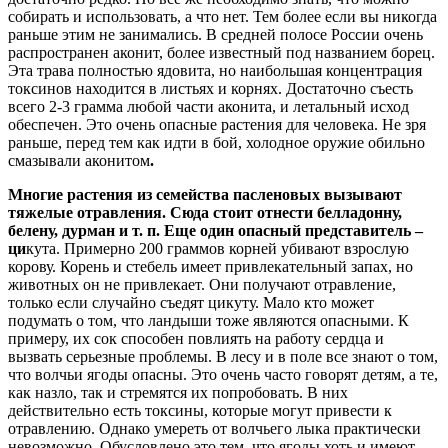
собирать и использовать, а что нет. Тем более если вы никогда
раньше этим не занимались. В средней полосе России очень
распространен аконит, более известный под названием борец.
Эта трава полностью ядовита, но наибольшая концентрация
токсинов находится в листьях и корнях. Достаточно съесть
всего 2-3 грамма любой части аконита, и летальный исход
обеспечен. Это очень опасные растения для человека. Не зря
раньше, перед тем как идти в бой, холодное оружие обильно
смазывали аконитом
.
Многие растения из семейства пасленовых вызывают
тяжелые отравления. Сюда стоит отнести белладонну,
белену, дурман и т. п. Еще один опасный представитель –
ци
кута. Примерно 200 граммов корней убивают взрослую
корову. Корень и стебель имеет привлекательный запах, но
животных он не привлекает. Они получают отравление,
только если случайно съедят цикуту. Мало кто может
подумать о том, что ландыши тоже являются опасными. К
примеру, их сок способен повлиять на работу сердца и
вызвать серьезные проблемы. В лесу и в поле все знают о том,
что волчьи ягоды опасны. Это очень часто говорят детям, а те,
как назло, так и стремятся их попробовать. В них
действительно есть токсины, которые могут привести к
отравлению. Однако умереть от волчьего лыка практически
невозможно. Обусловлено это тем, что ягоды хоть и имеют