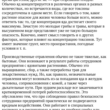
Обычно яд концентрируется в различных органах в разных
количествах, но встречаются виды, где все токсины
сосредоточены в одном месте. Если говорить о том, какое
растение опасное для жизни человека больше всего, можно
ответить так: то, где концентрация яда достигает своего
максимума. Зачастую это молодые грибы и травы, которые в
высушенном виде представляют уже не такую большую
опасность. Конечно, имеет смысл говорить и о других
факторах, которые влияют на концентрацию токсинов. Тут
имеет значение грунт, место произрастания, погодные
условия и т. п.
Производственные отравления обычно не такие тяжелые, как
бытовые. Они возникают в результате работы сотрудников
предприятия с ядовитыми растениями. Обычно это
выращивание, сбор, а также переработка трав для
лекарственных нужд. Но, как правило, незначительные
отравления могут возникать из-за попадания яда в желудок
человека, соприкосновения с кожей, а также через
дыхательные пути. При худшем раскладе все заканчивается
кратковременной потерей работоспособности. Это
обусловлено тем, что при соблюдении правил безопасности
сотрудники предприятий практически не подвергаются
вредным воздействиям. Они работают в специальных
костюмах и в респираторах и вряд ли пробуют грибы или