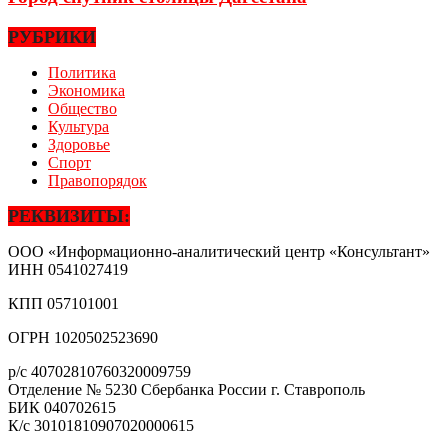
РУБРИКИ
Политика
Экономика
Общество
Культура
Здоровье
Спорт
Правопорядок
РЕКВИЗИТЫ:
ООО «Информационно-аналитический центр «Консультант»
ИНН
0541027419
КПП
057101001
ОГРН
1020502523690
р/с
40702810760320009759
Отделение № 5230 Сбербанка России г. Ставрополь
БИК
040702615
К/с
30101810907020000615