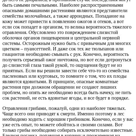
быть самыми печальными. Наиболее распространенными
опасными домашними растениями являются представители
семейства молочайных, а также арроидных. Попадание на
кожу может привести к появлению ожогов и отеков, а вот
если сок попадет в организм, то велика вероятность тяжелого
отравления. Обусловлено это повреждением слизистой
оболочки органов пищеварения и центральной нервной
системы. Осторожным нужно быть с привычным для многих
цветком – пуансеттией. И даже сок тех же тюльпанов или
гиацинтов необходимо смывать с рук. Конечно, вероятность
получить серьезный ожог ничтожна, но вот если дотронуться
до слизистой глаза такой рукой, то ощущения будут не из
приятных. Если вы решили завести себе что-то из семейства
пасленовых или куртовых, то помните о том, что их плоды
являются ядовитыми. В принципе, опасные комнатные
растения при должном обращении не создают лишних
проблем, но опять же необходимо всегда быть начеку, не пить
сок растений, не есть ядовитые ягоды, и все будет в порядке.
Отравления грибами, пожалуй, одни из наиболее тяжелых.
Чаще всего они приводят к смерти. Именно поэтому в лес
необходимо ходить с хорошим грибником. Конечно, если у вас
уже есть опыт, то можете обойтись и своими силами. Вот
только грибы необходимо собирать исключительно известные.
Бледная поганка, попавшая в корзину и прожаренная на