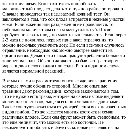
то это к лучшему. Если захотелось попробовать
малоизвестный плод, то делать это нужно крайне осторожно.
Сначала проводится так называемый кожный тест. Он
заключается в том, что сок плода втирается в нежные участки
кожи. Если жжения или раздражения не проявляется, то
небольшим количеством сока мажут уголок губ. После
пробуют пожевать плод, но мякоть выплевывается. Если через
2-3 часа не появилось первых признаков отравления, то
можно несколько увеличить дозу. Но если все-таки случилось
отравление, необходимо как можно быстрее вывести из
организма яд. Делают это с помощью употребления большого
количества воды. Обычно жидкость разбавляют раствором
марганцовокислого калия или соды. Рвота в данном случае
является нормальной реакцией.
Вот мы с вами и рассмотрели опасные ядовитые растения,
которые лучше обходить стороной. Многие опытные
травники дают рекомендации, которые заключаются в том,
что не нужно есть травы, которые на своем изломе выделяют
молочного цвета сок, чаще всего они являются ядовитыми.
Также советуют отказаться от употребления всех неизвестных
видов грибов. Это же касается многих косточек и семян
различных плодов. Если сам фрукт может быть съедобным, то
это еще не значит, что можно есть его косточки. Не
рекомендуют пробовать и фрукты, которые разделяются на