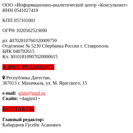
ООО «Информационно-аналитический центр «Консультант»
ИНН
0541027419
КПП
057101001
ОГРН
1020502523690
р/с
40702810760320009759
Отделение № 5230 Сбербанка России г. Ставрополь
БИК
040702615
К/с
30101810907020000615
АДРЕС РЕДАКЦИИ:
Республика Дагестан,
367013 г. Махачкала, ул. М. Ярагского, 15
e-mail:
gjizn@mail.ru
Скайп:
+dagjizn1+
КОНТАКТЫ
Главный редактор:
Кабардиев Гусейн Асанович