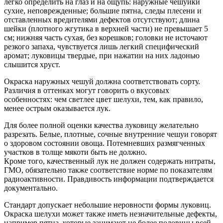
легко определить на глаз и на ощупь: наружные чешуйки
сухие, неповрежденные; большие пятна, следы плесени и
отставленных вредителями дефектов отсутствуют; длина
шейки (плотного жгутика в верхней части) не превышает 5
см; нижняя часть сухая, без корешков; головки не источают
резкого запаха, чувствуется лишь легкий специфический
аромат; луковицы твердые, при нажатии на них ладонью
слышится хруст.
Окраска наружных чешуй должна соответствовать сорту.
Различия в оттенках могут говорить о вкусовых
особенностях: чем светлее цвет шелухи, тем, как правило,
менее острым оказывается лук.
Для более полной оценки качества луковицу желательно
разрезать. Белые, плотные, сочные внутренние чешуи говорят
о здоровом состоянии овоща. Потемневших размягченных
участков в толще мякоти быть не должно.
Кроме того, качественный лук не должен содержать нитраты,
ГМО, обязательно также соответствие норме по показателям
радиоактивности. Правдивость информации подтверждается
документально.
Стандарт допускает небольшие неровности формы луковиц.
Окраска шелухи может также иметь незначительные дефекты,
например пятна, которые занимают не более половины всей