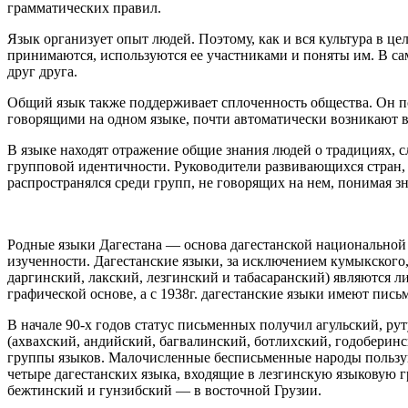
грамматических правил.
Язык организует опыт людей. Поэтому, как и вся культура в 
принимаются, используются ее участниками и поняты им. В с
друг друга.
Общий язык также поддерживает сплоченность общества. Он п
говорящими на одном языке, почти автоматически возникают 
В языке находят отражение общие знания людей о традициях, 
групповой идентичности. Руководители развивающихся стран, 
распространялся среди групп, не говорящих на нем, понимая з
Родные языки Дагестана — основа дагестанской национальной 
изученности. Дагестанские языки, за исключением кумыкского, 
даргинский, лакский, лезгинский и табасаранский) являются ли
графической основе, а с 1938г. дагестанские языки имеют пись
В начале 90-х годов статус письменных получил агульский, ру
(ахвахский, андийский, багвалинский, ботлихский, годоберин
группы языков. Малочисленные бесписьменные народы пользу
четыре дагестанских языка, входящие в лезгинскую языковую г
бежтинский и гунзибский — в восточной Грузии.