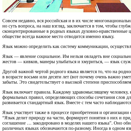
Совсем недавно, вся российская и в их числе многонациональ
но суть вопроса, на наш взгляд, заключается в том, чтобы глу
сконцентрированные в родных языках духовно-нравственные це
обществе всегда важное место отводится именно языку.
Язык можно определить как систему коммуникации, осуществл
Язык — явление социальное. Им нельзя овладеть вне социально
жестов — кивков, манеры улыбаться и хмуриться, — язык служ
Другой важной чертой родного языка является то, что на родн
в возрасте восьми или десяти лет (вот почему очень важно уме
забыты. Это свидетельствует о высокой степени приспособляе
Язык включает правила. Каждому здравомыслящему человеку, к
формальных правил, определяющих способы сочетания слов дл
развивается стандартный язык. Вместе с тем часто наблюдают
Язык участвует также в процессе приобретения и организации
“Язык делит природу на части, формирует понятия о них и пр
соглашение … закодировано в моделях нашего языка”. Оно обн
различных языках обозначаются по-разному. Иногда в одном яз