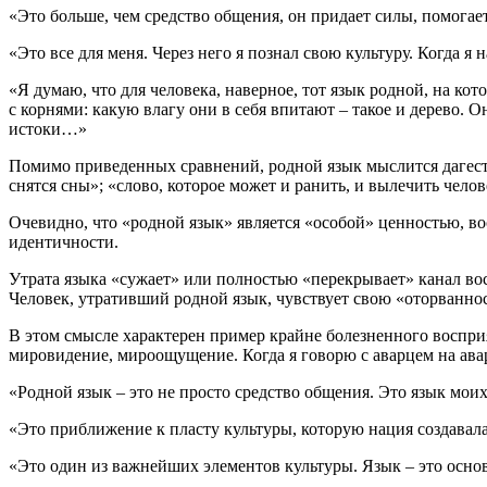
«Это больше, чем средство общения, он придает силы, помогае
«Это все для меня. Через него я познал свою культуру. Когда я
«Я думаю, что для человека, наверное, тот язык родной, на кот
с корнями: какую влагу они в себя впитают – такое и дерево. О
истоки…»
Помимо приведенных сравнений, родной язык мыслится дагеста
снятся сны»; «слово, которое может и ранить, и вылечить челове
Очевидно, что «родной язык» является «особой» ценностью, в
идентичности.
Утрата языка «сужает» или полностью «перекрывает» канал вос
Человек, утративший родной язык, чувствует свою «оторванно
В этом смысле характерен пример крайне болезненного воспри
мировидение, мироощущение. Когда я говорю с аварцем на ав
«Родной язык – это не просто средство общения. Это язык моих
«Это приближение к пласту культуры, которую нация создавала 
«Это один из важнейших элементов культуры. Язык – это осно