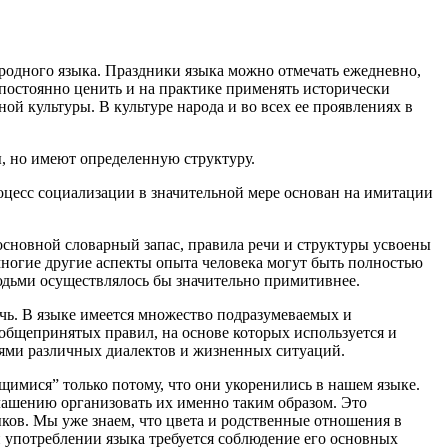
родного языка. Праздники языка можно отмечать ежедневно,
и постоянно ценить и на практике применять исторически
й культуры. В культуре народа и во всех ее проявлениях в
, но имеют определенную структуру.
роцесс социализации в значительной мере основан на имитации
 основной словарный запас, правила речи и структуры усвоены
я многие другие аспекты опыта человека могут быть полностью
людьми осуществлялось бы значительно примитивнее.
ечь. В языке имеется множество подразумеваемых и
общепринятых правил, на основе которых используется и
стями различных диалектов и жизненных ситуаций.
щимися” только потому, что они укоренились в нашем языке.
глашению организовать их именно таким образом. Это
ков. Мы уже знаем, что цвета и родственные отношения в
и употреблении языка требуется соблюдение его основных