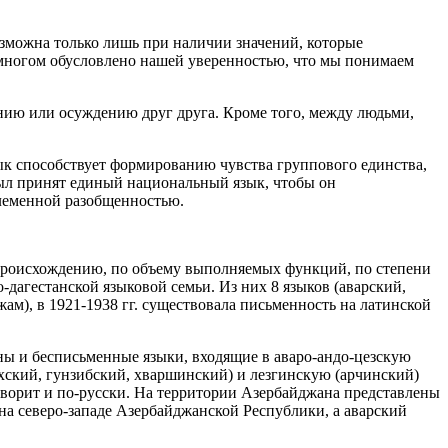
озможна только лишь при наличии значений, которые
 многом обусловлено нашей уверенностью, что мы понимаем
нию или осуждению друг друга. Кроме того, между людьми,
зык способствует формированию чувства группового единства,
был принят единый национальный язык, чтобы он
племенной разобщенностью.
 происхождению, по объему выполняемых функций, по степени
о-дагестанской языковой семьи. Из них 8 языков (аварский,
ам), в 1921-1938 гг. существовала письменность на латинской
ены и бесписьменные языки, входящие в аваро-андо-цезскую
хский, гунзибский, хваршинский) и лезгинскую (арчинский)
орит и по-русски. На территории Азербайджана представлены
на северо-западе Азербайджанской Республики, а аварский