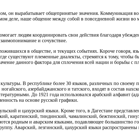
целом, он вырабатывает общепринятые значения. Коммуникация в
амом деле, наше общение между собой в повседневной жизни во
омогает людям координировать свои действия благодаря убежде
взаимопонимание и сочувствие.
сложившихся в обществе, и текущих событиях. Короче говоря, я
где существуют племенные диалекты, стремятся к тому, чтобы 
начение данного фактора для сплочения всей нации и борьбы с 
культуры. В республике более 30 языков, различных по своему
ногайского, азербайджанского и татского, входят в состав нахск
тературными. До 1921 года использовался арабский алфавит (адж
менность на основе русской графики.
тульский и цахурский языки. Кроме того, в Дагестане представл
ский, каратинский, тиндинский, чамалинский, бежтинский, гину
ются родным и аварским языками, подавляющее большинство гов
руппу. Аварский, лезгинский, цахурский языки распространены 