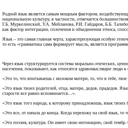
Родной язык является самым мощным фактором, воздействующи
национальную культуру, в частности, отмечается большинство
Г.Б. Муркелинский, У.А. Мейланова, Р.И. Гайдаров, Б.Б. Тали
как фактор интеграции, сплочения и объединения этноса, сп
Язык – это самая главная черта, характеризующая особую этни
то есть «грамматика сама формирует мысль, является програм
Через язык структурируется система морально-этических, цен
населения, показывают, как относятся здравомыслящие люди к
«Это то, что впитываешь с молоком матери, то, что в тебе, твое
«Это язык твоих родителей, отца, матери, дедов, прадедов. Яз
старости все равно вспоминается…».
«Это язык того народа, к которому принадлежишь, язык твоих 
«Это все, от начала до конца. Когда перехожу на свой язык, то
«Это поэзия, культура. Он имеет свою интонацию, свой тембр.