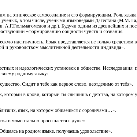
м на этническое самосознание и его формирующим. Роль языка
м ученых, в том числе, учеными-языковедами Дагестана (М.М. Г
бов, А.Г.Гюльмагомедов и др.). Будучи одним из древнейших и п
особствующий «формированию общности чувств и сознания.
ческую идентичность. Язык представляется не только средством
мой и руководством мыслительной деятельности индивида».
ностных и идеологических установок в обществе. Исследования
 своему родному языку:
 существо. Сидит в тебе как первое слово, неотделимо от тебя».
ык, который в крови, который ты слышишь с детства, на котором 
близких, язык, на котором общаешься с сородичами…».
 что-то моментально просыпается в душе».
 Общаясь на родном языке, получаешь удовольствие».