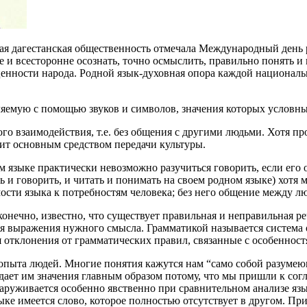
ная дагестанская общественность отмечала Международный день 
бже и всесторонне осознать, точно осмыслить, правильно понять 
нности народа. Родной язык-духовная опора каждой национально
яемую с помощью звуков и символов, значения которых условны
го взаимодействия, т.е. без общения с другими людьми. Хотя п
ит основным средством передачи культуры.
ом языке практически невозможно разучиться говорить, если его
ть и говорить, и читать и понимать на своем родном языке) хот
мости языка к потребностям человека; без него общение между 
онечно, известно, что существует правильная и неправильная р
я выражения нужного смысла. Грамматикой называется система 
ся отклонения от грамматических правил, связанные с особенно
 опыта людей. Многие понятия кажутся нам “само собой разумею
идает им значения главным образом потому, что мы пришли к со
аруживается особенно явственно при сравнительном анализе язы
ыке имеется слово, которое полностью отсутствует в другом. Пр