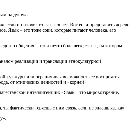
зам на душу».
же если он плохо этот язык знает. Вот если представить дерево
вое. Язык – это тоже соки, которые питают человека, его
редство общения… но и нечто большее»; «язык, на котором
аналом реализации и трансляции этнокультурной
кой культуры или ограничивая возможность ее восприятия.
ода, от этнических ценностей и «корней».
дагестанской интеллигенции: «Язык – это мировоззрение,
 ты фактически теряешь с ним связь, если не знаешь языка».
у».