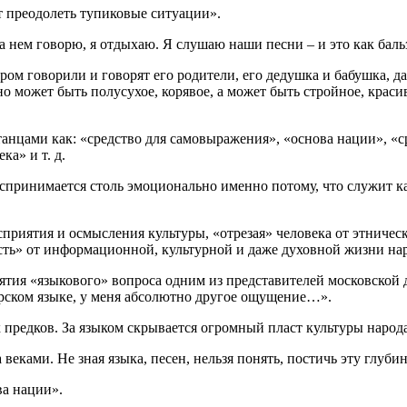
т преодолеть тупиковые ситуации».
 на нем говорю, я отдыхаю. Я слушаю наши песни – и это как баль
ором говорили и говорят его родители, его дедушка и бабушка, да
но может быть полусухое, корявое, а может быть стройное, краси
нцами как: «средство для самовыражения», «основа нации», «с
ка» и т. д.
оспринимается столь эмоционально именно потому, что служит к
приятия и осмысления культуры, «отрезая» человека от этничес
сть» от информационной, культурной и даже духовной жизни нар
ятия «языкового» вопроса одним из представителей московской 
арском языке, у меня абсолютно другое ощущение…».
 предков. За языком скрывается огромный пласт культуры народа,
веками. Не зная языка, песен, нельзя понять, постичь эту глубин
ва нации».