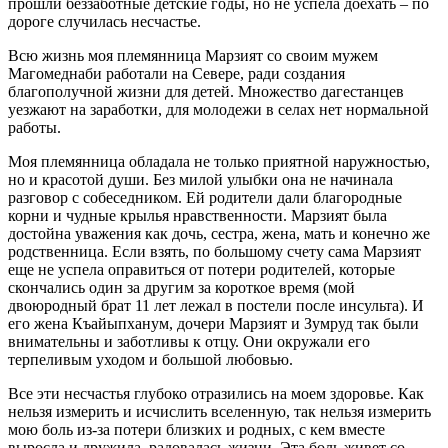
прошли беззаботные детские годы, но не успела доехать – по
дороге случилась несчастье.
Всю жизнь моя племянница Марзият со своим мужем
Магомеднаби работали на Севере, ради создания
благополучной жизни для детей. Множество дагестанцев
уезжают на заработки, для молодежи в селах нет нормальной
работы.
Моя племянница обладала не только приятной наружностью,
но и красотой души. Без милой улыбки она не начинала
разговор с собеседником. Ей родители дали благородные
корни и чудные крылья нравственности. Марзият была
достойна уважения как дочь, сестра, жена, мать и конечно же
родственница. Если взять, по большому счету сама Марзият
еще не успела оправиться от потери родителей, которые
скончались один за другим за короткое время (мой
двоюродный брат 11 лет лежал в постели после инсульта). И
его жена Къайыпханум, дочери Марзият и Зумруд так были
внимательны и заботливы к отцу. Они окружали его
терпеливым уходом и большой любовью.
Все эти несчастья глубоко отразились на моем здоровье. Как
нельзя измерить и исчислить вселенную, так нельзя измерить
мою боль из-за потери близких и родных, с кем вместе
выросла и дружила, радовалась жизни. Эта боль живет со