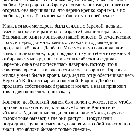
любви. Дети радовали Зарему своими успехами, ее никто не
огорчал, она внушила им, что дерево крепко корнями, а их
любовь должна быть крепка к близким и своей земле.
Итак, вся моя молодость была связана с Заремой, ведь мы
вместе выросли и разница в возрасте была полтора года.
Вспоминаю один из эпизодов нашей юности. В студенческие
годы, в период зимних каникул, каждый год мы ездили
продавать яблоки в Дербент. Мне моя мама говорила: вот
ящики полны яблок, иди, продавай и купи себе что нужно. Я
отбирала самые крупные и красивые яблоки и ездила с
Заремой, одна бы постеснялась наверное, потому что в
советское время – это как-то считалось зазорным. Торговая
жилка у меня была в крови, ведь дед по отцу обеспечивал весь
Верхний Кайтаг утварью и одеждой. Ездил в Дербент
продавать собственных барашек и козлят, а назад привозил
товар для односельчан, по заказу.
Конечно, дербенсткий рынок был полон фруктов, но я, чтобы
привлечь покупателей, кричала: «Горячие Кайтагские
яблоки!». Удивленные люди спрашивали: «А что, горячие
яблоки тоже бывают, а где они растут?» Покупатели
подходили, щупали, смеялись, говоря меж собой «до сих пор
знали, что яблоки бывают только свежие».