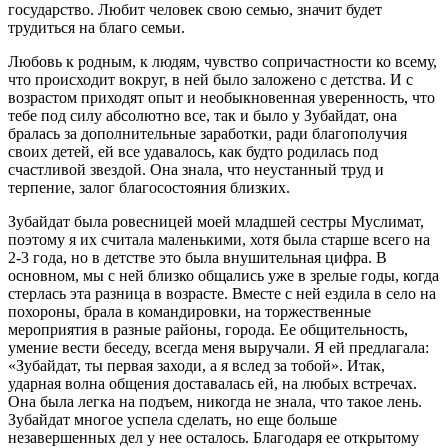
государство. Любит человек свою семью, значит будет
трудиться на благо семьи.
Любовь к родным, к людям, чувство сопричастности ко всему,
что происходит вокруг, в ней было заложено с детства. И с
возрастом приходят опыт и необыкновенная уверенность, что
тебе под силу абсолютно все, так и было у Зубайдат, она
бралась за дополнительные заработки, ради благополучия
своих детей, ей все удавалось, как будто родилась под
счастливой звездой. Она знала, что неустанный труд и
терпение, залог благосостояния близких.
Зубайдат была ровесницей моей младшей сестры Муслимат,
поэтому я их считала маленькими, хотя была старше всего на
2-3 года, но в детстве это была внушительная цифра. В
основном, мы с ней близко общались уже в зрелые годы, когда
стерлась эта разница в возрасте. Вместе с ней ездила в село на
похороны, брала в командировки, на торжественные
мероприятия в разные районы, города. Ее общительность,
умение вести беседу, всегда меня выручали. Я ей предлагала:
«Зубайдат, ты первая заходи, а я вслед за тобой». Итак,
ударная волна общения доставалась ей, на любых встречах.
Она была легка на подъем, никогда не знала, что такое лень.
Зубайдат многое успела сделать, но еще больше
незавершенных дел у нее осталось. Благодаря ее открытому