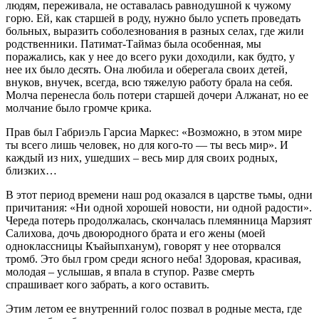
людям, переживала, не оставалась равнодушной к чужому
горю. Ей, как старшей в роду, нужно было успеть проведать
больных, выразить соболезнования в разных селах, где жили
родственники. Патимат-Таймаз была особенная, мы
поражались, как у нее до всего руки доходили, как будто, у
нее их было десять. Она любила и оберегала своих детей,
внуков, внучек, всегда, всю тяжелую работу брала на себя.
Молча перенесла боль потери старшей дочери Алжанат, но ее
молчание было громче крика.
Прав был Габриэль Гарсиа Маркес: «Возможно, в этом мире
ты всего лишь человек, но для кого-то — ты весь мир». И
каждый из них, ушедших – весь мир для своих родных,
близких…
В этот период времени наш род оказался в царстве тьмы, одни
причитания: «Ни одной хорошей новости, ни одной радости».
Череда потерь продолжалась, скончалась племянница Марзият
Салихова, дочь двоюродного брата и его жены (моей
одноклассницы Къайыпханум), говорят у нее оторвался
тромб. Это был гром среди ясного неба! Здоровая, красивая,
молодая – услышав, я впала в ступор. Разве смерть
спрашивает кого забрать, а кого оставить.
Этим летом ее внутренний голос позвал в родные места, где