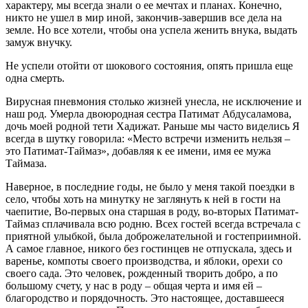
характеру, мы всегда знали о ее мечтах и планах. Конечно,
никто не ушел в мир иной, закончив-завершив все дела на
земле. Но все хотели, чтобы она успела женить внука, выдать
замуж внучку.
Не успели отойти от шокового состояния, опять пришла еще
одна смерть.
Вирусная пневмония столько жизней унесла, не исключение и
наш род. Умерла двоюродная сестра Патимат Абдусаламова,
дочь моей родной тети Хадижат. Раньше мы часто виделись Я
всегда в шутку говорила: «Место встречи изменить нельзя –
это Патимат-Таймаз», добавляя к ее имени, имя ее мужа
Таймаза.
Наверное, в последние годы, не было у меня такой поездки в
село, чтобы хоть на минутку не заглянуть к ней в гости на
чаепитие, Во-первых она старшая в роду, во-вторых Патимат-
Таймаз сплачивала всю родню. Всех гостей всегда встречала с
приятной улыбкой, была доброжелательной и гостеприимной.
А самое главное, никого без гостинцев не отпускала, здесь и
варенье, компоты своего производства, и яблоки, орехи со
своего сада. Это человек, рожденный творить добро, а по
большому счету, у нас в роду – общая черта и имя ей –
благородство и порядочность. Это настоящее, доставшееся