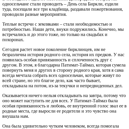
односельчане стали проводить – День села Биркли, ездили
туда, посещали все три кладбища, раздавали пожертвования,
проводили разные мероприятия.
Теплые встречи с земляками – стали необходимостью и
потребностью. Наши дети, внуки подружились. Конечно, мы
встречались и до этого тоже, но только на свадьбах и
похоронах.
Сегодня растет новое поколение бирклинцев, им не
безразлична история родного села, история их предков. У нас
появилась особая привязанность и сплоченность друг с
другом. В этом, я благодарна Патимат-Таймаз, которая сумела
повернуть меня и других в сторону родного края, хотя я сама
всегда мечтала собрать всех односельчан, которые живут по
всей стране, но это благое дело, как часто бывает,
откладывала на потом, из-за текучки и непредвиденных дел.
Оказывается ничего нельзя откладывать на завтра, потому что
оно может наступить не для всех. У Патимат-Таймаз была
особая привязанность и любовь, ее внутренний голос звал ее в
родные места, где выросли ее родители и это чувство она
внушала нам.
Она была удивительно чутким человеком, всегда помогала