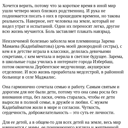
Хочется верить, потому что за короткое время в иной мир
ушли четверо моих близких родственниц. И рука не
поднимается писать о них в прошедшем времени, но такова
реальность. Наверное, нет человека на земле, который не
видел утрат и испытаний. Одни их переносят легко, другие
всю жизнь мучаются. Боль заставляет плакать навзрыд.
Неизлечимой болезнью заболела моя племянница Зарема
Мамаева (Кадибайматова) (дочь моей двоюродной сестры), с
кем я в детстве играла в классики, делилась девичьими
секретами, с кем мечтала и верила в светлое будущее. Зарема,
в школьные годы училась в интернате города Избербаш,
потом окончила Дербентское медучилище, акушерское
отделение. И всю жизнь проработала медсестрой, в районной
больнице в селе Маджалис.
Она гармонично сочетала семью и работу. Самым святым и
дорогим для нее были дети, потому что она сама росла без
внимания отца, без ласки, очень старалась, чтобы ее дети
выросли в полной семье, в дружбе и любви. С мужем
Кадибайматом жили в мире и согласии. Чуткость,
сердечность, доброжелательность – это суть ее личности.
Для ее детей, а в общем-то для всех детей на земле, весь мир
начинается с мамы, ее понимающего взгляда и жертвенной