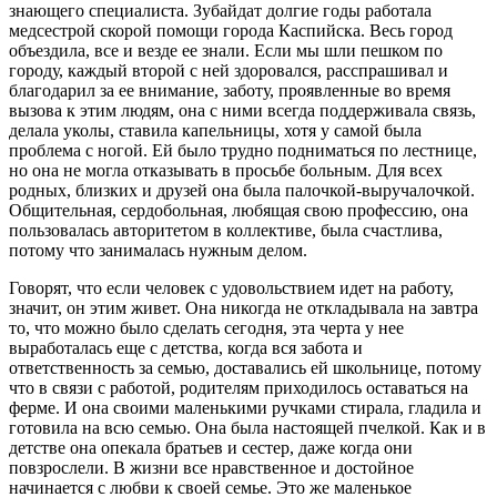
знающего специалиста. Зубайдат долгие годы работала
медсестрой скорой помощи города Каспийска. Весь город
объездила, все и везде ее знали. Если мы шли пешком по
городу, каждый второй с ней здоровался, расспрашивал и
благодарил за ее внимание, заботу, проявленные во время
вызова к этим людям, она с ними всегда поддерживала связь,
делала уколы, ставила капельницы, хотя у самой была
проблема с ногой. Ей было трудно подниматься по лестнице,
но она не могла отказывать в просьбе больным. Для всех
родных, близких и друзей она была палочкой-выручалочкой.
Общительная, сердобольная, любящая свою профессию, она
пользовалась авторитетом в коллективе, была счастлива,
потому что занималась нужным делом.
Говорят, что если человек с удовольствием идет на работу,
значит, он этим живет. Она никогда не откладывала на завтра
то, что можно было сделать сегодня, эта черта у нее
выработалась еще с детства, когда вся забота и
ответственность за семью, доставались ей школьнице, потому
что в связи с работой, родителям приходилось оставаться на
ферме. И она своими маленькими ручками стирала, гладила и
готовила на всю семью. Она была настоящей пчелкой. Как и в
детстве она опекала братьев и сестер, даже когда они
повзрослели. В жизни все нравственное и достойное
начинается с любви к своей семье. Это же маленькое