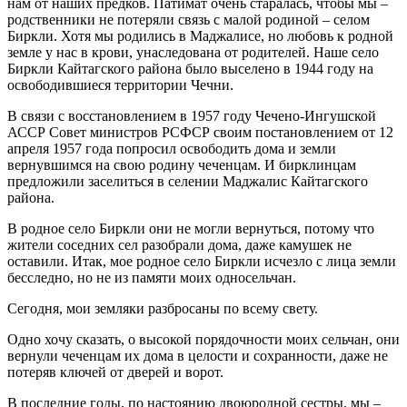
нам от наших предков. Патимат очень старалась, чтобы мы –
родственники не потеряли связь с малой родиной – селом
Биркли. Хотя мы родились в Маджалисе, но любовь к родной
земле у нас в крови, унаследована от родителей. Наше село
Биркли Кайтагского района было выселено в 1944 году на
освободившиеся территории Чечни.
В связи с восстановлением в 1957 году Чечено-Ингушской
АССР Совет министров РСФСР своим постановлением от 12
апреля 1957 года попросил освободить дома и земли
вернувшимся на свою родину чеченцам. И бирклинцам
предложили заселиться в селении Маджалис Кайтагского
района.
В родное село Биркли они не могли вернуться, потому что
жители соседних сел разобрали дома, даже камушек не
оставили. Итак, мое родное село Биркли исчезло с лица земли
бесследно, но не из памяти моих односельчан.
Сегодня, мои земляки разбросаны по всему свету.
Одно хочу сказать, о высокой порядочности моих сельчан, они
вернули чеченцам их дома в целости и сохранности, даже не
потеряв ключей от дверей и ворот.
В последние годы, по настоянию двоюродной сестры, мы –