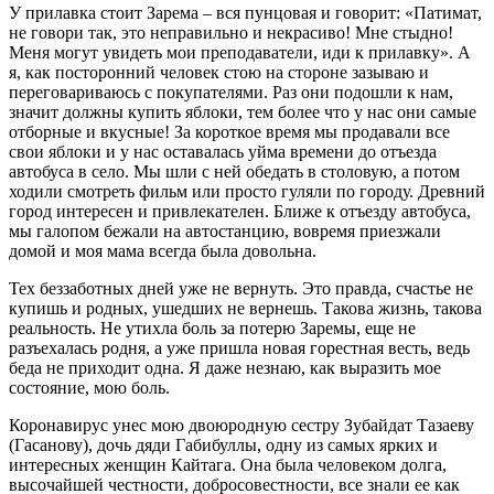
У прилавка стоит Зарема – вся пунцовая и говорит: «Патимат,
не говори так, это неправильно и некрасиво! Мне стыдно!
Меня могут увидеть мои преподаватели, иди к прилавку». А
я, как посторонний человек стою на стороне зазываю и
переговариваюсь с покупателями. Раз они подошли к нам,
значит должны купить яблоки, тем более что у нас они самые
отборные и вкусные! За короткое время мы продавали все
свои яблоки и у нас оставалась уйма времени до отъезда
автобуса в село. Мы шли с ней обедать в столовую, а потом
ходили смотреть фильм или просто гуляли по городу. Древний
город интересен и привлекателен. Ближе к отъезду автобуса,
мы галопом бежали на автостанцию, вовремя приезжали
домой и моя мама всегда была довольна.
Тех беззаботных дней уже не вернуть. Это правда, счастье не
купишь и родных, ушедших не вернешь. Такова жизнь, такова
реальность. Не утихла боль за потерю Заремы, еще не
разъехалась родня, а уже пришла новая горестная весть, ведь
беда не приходит одна. Я даже незнаю, как выразить мое
состояние, мою боль.
Коронавирус унес мою двоюродную сестру Зубайдат Тазаеву
(Гасанову), дочь дяди Габибуллы, одну из самых ярких и
интересных женщин Кайтага. Она была человеком долга,
высочайшей честности, добросовестности, все знали ее как