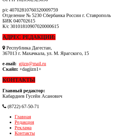
р/с
40702810760320009759
Отделение № 5230 Сбербанка России г. Ставрополь
БИК
040702615
К/с
30101810907020000615
АДРЕС РЕДАКЦИИ:
Республика Дагестан,
367013 г. Махачкала, ул. М. Ярагского, 15
e-mail:
gjizn@mail.ru
Скайп:
+dagjizn1+
КОНТАКТЫ
Главный редактор:
Кабардиев Гусейн Асанович
(8722) 67-50-71
Главная
Редакция
Реклама
Контакты