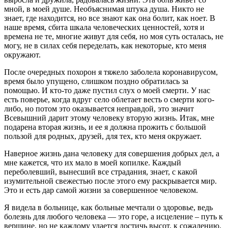
мной, в моей душе. Необъяснимая штука душа. Никто не
знает, где находится, но все знают как она болит, как ноет. В
наше время, сбита шкала человеческих ценностей, хотя и
времена не те, многие живут для себя, но моя суть осталась, не
могу, не в силах себя переделать, как некоторые, кто меня
окружают.
После очередных похорон я тяжело заболела коронавирусом,
время было упущено, слишком поздно обратилась за
помощью. И кто-то даже пустил слух о моей смерти. У нас
есть поверье, когда вдруг село облетает весть о смерти кого-
либо, но потом это оказывается неправдой, это значит
Всевышний дарит этому человеку вторую жизнь. Итак, мне
подарена вторая жизнь, и ее я должна прожить с большой
пользой для родных, друзей, для тех, кто меня окружает.
Наверное жизнь дана человеку для совершения добрых дел, а
мне кажется, что их мало в моей копилке. Каждый
переболевший, вынесший все страдания, знает, с какой
изумительной свежестью после этого ему раскрывается мир.
Это и есть дар самой жизни за совершенное человеком.
Я видела в больнице, как больные мечтали о здоровье, ведь
болезнь для любого человека — это горе, а исцеление – путь к
вершине, но не каждому удается достичь высот, к сожалению.