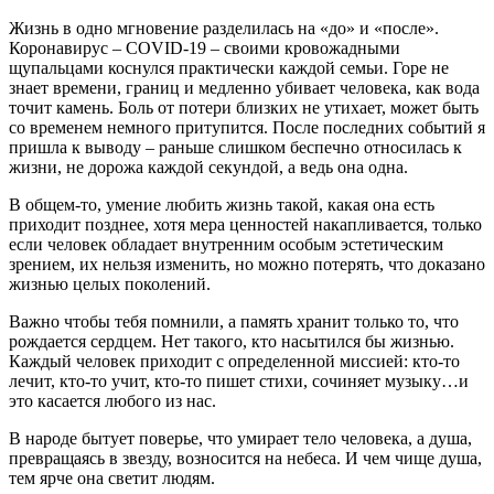
Жизнь в одно мгновение разделилась на «до» и «после».
Коронавирус – COVID-19 – своими кровожадными
щупальцами коснулся практически каждой семьи. Горе не
знает времени, границ и медленно убивает человека, как вода
точит камень. Боль от потери близких не утихает, может быть
со временем немного притупится. После последних событий я
пришла к выводу – раньше слишком беспечно относилась к
жизни, не дорожа каждой секундой, а ведь она одна.
В общем-то, умение любить жизнь такой, какая она есть
приходит позднее, хотя мера ценностей накапливается, только
если человек обладает внутренним особым эстетическим
зрением, их нельзя изменить, но можно потерять, что доказано
жизнью целых поколений.
Важно чтобы тебя помнили, а память хранит только то, что
рождается сердцем. Нет такого, кто насытился бы жизнью.
Каждый человек приходит с определенной миссией: кто-то
лечит, кто-то учит, кто-то пишет стихи, сочиняет музыку…и
это касается любого из нас.
В народе бытует поверье, что умирает тело человека, а душа,
превращаясь в звезду, возносится на небеса. И чем чище душа,
тем ярче она светит людям.