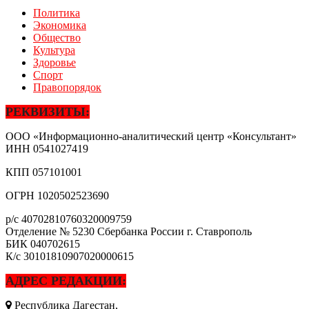
Политика
Экономика
Общество
Культура
Здоровье
Спорт
Правопорядок
РЕКВИЗИТЫ:
ООО «Информационно-аналитический центр «Консультант»
ИНН
0541027419
КПП
057101001
ОГРН
1020502523690
р/с
40702810760320009759
Отделение № 5230 Сбербанка России г. Ставрополь
БИК
040702615
К/с
30101810907020000615
АДРЕС РЕДАКЦИИ:
Республика Дагестан,