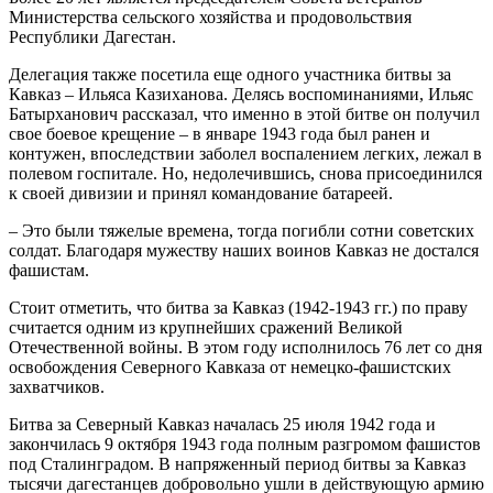
Министерства сельско­го хозяйства и продовольствия
Республики Дагестан.
Делегация также посетила еще одного участника битвы за
Кавказ – Ильяса Кази­ханова. Делясь воспоминаниями, Ильяс
Батырханович рассказал, что именно в этой битве он получил
свое боевое крещение – в январе 1943 года был ранен и
контужен, впоследствии заболел воспалением легких, лежал в
полевом госпитале. Но, недолечив­шись, снова присоединился
к своей диви­зии и принял командование батареей.
– Это были тяжелые времена, тогда по­гибли сотни советских
солдат. Благодаря мужеству наших воинов Кавказ не достался
фашистам.
Стоит отметить, что битва за Кавказ (1942-1943 гг.) по праву
считается одним из крупнейших сражений Великой
Отечествен­ной войны. В этом году исполнилось 76 лет со дня
освобождения Северного Кавказа от немецко-фашистских
захватчиков.
Битва за Северный Кавказ началась 25 июля 1942 года и
закончилась 9 октября 1943 года полным разгромом фашистов
под Сталинградом. В напряженный период битвы за Кавказ
тысячи дагестанцев добро­вольно ушли в действующую армию