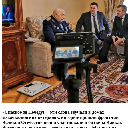
«Спасибо за Победу!»– эти слова зву­чали в домах
махачкалинских ветера­нов, которые прошли фронтами
Великой Отечественной и участвовали в битве за Кавказ.
Ветеранов навестили замести­тели главы г. Махачкалы