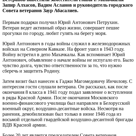
Запир Алхасов, Вадим Асланов и руководитель город­ского
Совета ветеранов Заур Абасалиев.
Первым подарки получил Юрий Антонович Петрухин.
Ветеран ведет активный образ жизни, совершает пешие
прогулки по горо­ду, любит гулять на берегу моря.
Юрий Антонович в годы войны служил в железнодорожных
войсках на Северном Кавказе. На фронт ушел в 1943 году.
Войну встретил в депо Махачкалы. Как вспомина­ет Юрий
Антонович, объявление о начале войны не испугало его. Было
чувство долга, чувство ответственности за то, что нужно
сберечь и защитить Родину.
Затем визит был нанесен к Гаджи Магоме­довичу Инчилову. С
интересом гости слуша­ли ветерана. Он рассказал, как после
окон­чания 8 класса в 1941 году подал заявление о вступлении
в ряды Красной Армии. После окончания Московского
военно-финансово­го училища был направлен в Белорусский
военный округ, воздушно-десантные во­йска. Несмотря на
ранения, демобилизован был только в июне 1946 года из
восьмой от­дельной гвардейской воздушно-десантной бригады
ВДВ Красной армии.
Более 20 лет является председателем Совета ветеранов