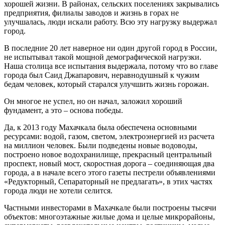
хорошей жизни. В районах, сельских поселениях закрывались
предприятия, филиалы заводов и жизнь в горах не
улучшалась, люди ис­кали работу. Всю эту нагрузку выдержал
город.
В последние 20 лет наверное ни один другой город в России,
не испытывал такой мощной демографической нагрузки.
Наша столица все испытания выдержала, потому что во главе
горо­да был Саид Джапарович, неравнодушный к чу­жим
бедам человек, который старался улучшить жизнь горожан.
Он многое не успел, но он начал, заложил хо­роший
фундамент, а это – основа победы.
Да, к 2013 году Махачкала была обеспечена основными
ресурсами: водой, газом, светом, электроэнергией из расчета
на миллион человек. Были подведены новые водоводы,
построено но­вое водохранилище, прекрасный центральный
проспект, новый мост, скоростная дорога – со­единяющая два
города, а в начале всего этого газеты пестрели объявлениями
«Редукторный, Сепараторный не предлагать», в этих частях
го­рода люди не хотели селится.
Частными инвесторами в Махачкале были по­строены тысячи
объектов: многоэтажные жилые дома и целые микрорайоны,