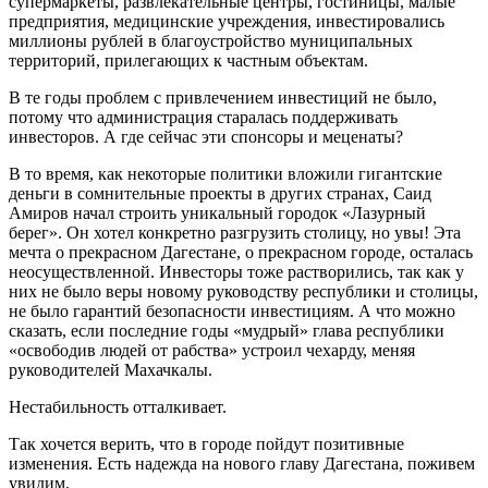
супермаркеты, раз­влекательные центры, гостиницы, малые
пред­приятия, медицинские учреждения, инвестиро­вались
миллионы рублей в благоустройство му­ниципальных
территорий, прилегающих к част­ным объектам.
В те годы проблем с привлечением инвести­ций не было,
потому что администрация стара­лась поддерживать
инвесторов. А где сейчас эти спонсоры и меценаты?
В то время, как некоторые политики вложи­ли гигантские
деньги в сомнительные проекты в других странах, Саид
Амиров начал строить уникальный городок «Лазурный
берег». Он хотел конкретно разгрузить столицу, но увы! Эта
мечта о прекрасном Дагестане, о прекрасном городе, осталась
неосуществленной. Инвесторы тоже растворились, так как у
них не было веры новому руководству республики и столицы,
не было га­рантий безопасности инвестициям. А что можно
сказать, если последние годы «мудрый» глава ре­спублики
«освободив людей от рабства» устроил чехарду, меняя
руководителей Махачкалы.
Нестабильность отталкивает.
Так хочется верить, что в городе пойдут пози­тивные
изменения. Есть надежда на нового главу Дагестана, поживем
увидим.