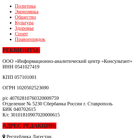
Политика
Экономика
Общество
Культура
Здоровье
Спорт
Правопорядок
РЕКВИЗИТЫ:
ООО «Информационно-аналитический центр «Консультант»
ИНН
0541027419
КПП
057101001
ОГРН
1020502523690
р/с
40702810760320009759
Отделение № 5230 Сбербанка России г. Ставрополь
БИК
040702615
К/с
30101810907020000615
АДРЕС РЕДАКЦИИ:
Республика Дагестан,