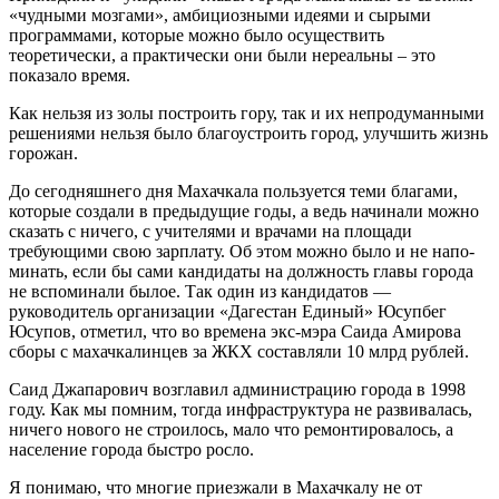
«чудными мозгами», амбициоз­ными идеями и сырыми
программами, которые можно было осуществить
теоретически, а прак­тически они были нереальны – это
показало вре­мя.
Как нельзя из золы построить гору, так и их не­продуманными
решениями нельзя было благо­устроить город, улучшить жизнь
горожан.
До сегодняшнего дня Махачкала пользуется теми благами,
которые создали в предыдущие годы, а ведь начинали можно
сказать с ничего, с учителями и врачами на площади
требующими свою зарплату. Об этом можно было и не напо­
минать, если бы сами кандидаты на должность главы города
не вспоминали былое. Так один из кандидатов —
руководитель организации «Даге­стан Единый» Юсупбег
Юсупов, отметил, что во времена экс-мэра Саида Амирова
сборы с ма­хачкалинцев за ЖКХ составляли 10 млрд рублей.
Саид Джапарович возглавил администрацию города в 1998
году. Как мы помним, тогда инфра­структура не развивалась,
ничего нового не стро­илось, мало что ремонтировалось, а
население города быстро росло.
Я понимаю, что многие приезжали в Махач­калу не от