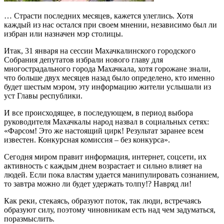
… Страсти последних месяцев, кажется уле­глись. Хотя
каждый из нас остался при своем мнении, независимо был ли
избран или назначен мэр столицы.
Итак, 31 января на сессии Махачкалинского городского
Собрания депутатов избрали нового главу для
многострадального города Махачкала, хотя горожане знали,
что больше двух месяцев назад было определено, кто именно
будет ше­стым мэром, эту информацию жители услышали из
уст Главы республики.
И все происходящее, в последующем, в пе­риод выбора
руководителя Махачкалы народ назвал в социальных сетях:
«Фарсом! Это же на­стоящий цирк! Результат заранее всем
известен. Конкурсная комиссия – без конкурса».
Сегодня миром правит информация, интернет, соцсети, их
активность с каждым днем возраста­ет и сильно влияет на
людей. Если пока властям удается манипулировать сознанием,
то завтра можно ли будет удержать толпу!? Навряд ли!
Как реки, стекаясь, образуют поток, так люди, встречаясь
образуют силу, поэтому чиновникам есть над чем задуматься,
поразмыслить.