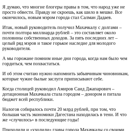
Я думаю, что многие блогеры правы в том, что народ уже не
просто обвести. Правду не скро­ешь, как шило в мешке. Все
окончилось, новым мэром города стал Салман Дадаев.
Итак, новый руководитель получил Махачкалу с долгами –
почти полтора миллиарда рублей – это составляет около
половины собственных до­ходов. За пять последних лет –
целый ряд мэров и такое горькое наследие для молодого
руково­дителя.
А мы горожане помним иные дни города, когда нам было чем
гордиться, чем похвастаться.
И об этом считаю нужно напомнить забывчи­вым чиновникам,
которые чужие былые заслуги приписывают себе.
Когда столицей руководил Амиров Саид Джа­парович –
дотационная Махачкала стала городом – донором и питала
бюджет всей республики.
Налогов собиралось почти 20 млрд рублей, при том, что
большая часть экономики Дагестана находилась в тени. И что
же «случилось» в после­дующие годы!
Приходили и «уходили» главы города Махач­калы со своими