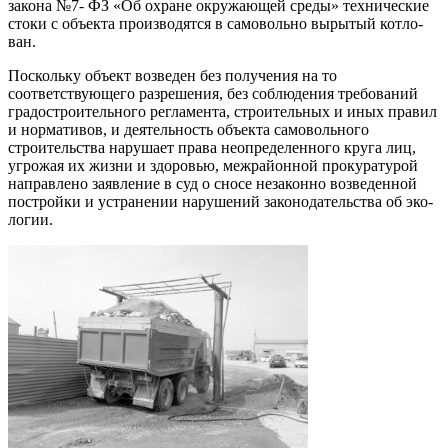
закона №7- ФЗ «Об охране окружающей среды» технические
стоки с объекта произ­водятся в самовольно вырытый котло­
ван.
Поскольку объект возведен без получения на то
соответствующего разрешения, без соблюдения тре­бований
градостроительного регла­мента, строительных и иных правил
и нормативов, и деятельность объекта самовольного
строительства наруша­ет права неопределенного круга лиц,
угрожая их жизни и здоровью, меж­районной прокуратурой
направлено заявление в суд о сносе незаконно возведенной
постройки и устранении нарушений законодательства об эко­
логии.