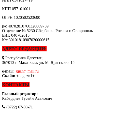
ИНН
0541027419
КПП
057101001
ОГРН
1020502523690
р/с
40702810760320009759
Отделение № 5230 Сбербанка России г. Ставрополь
БИК
040702615
К/с
30101810907020000615
АДРЕС РЕДАКЦИИ:
Республика Дагестан,
367013 г. Махачкала, ул. М. Ярагского, 15
e-mail:
gjizn@mail.ru
Скайп:
+dagjizn1+
КОНТАКТЫ
Главный редактор:
Кабардиев Гусейн Асанович
(8722) 67-50-71