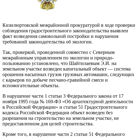
Кизилюртовской межрайонной прокуратурой в ходе проверки
со­блюдения градостроительного за­конодательства выявлен
факт воз­ведения самовольной постройки и нарушения
требований законода­тельства об экологии.
Так, проверкой, проведенной со­вместно с Северным
межрайонным управлением по экологии и природо­
пользованию установлено, что Шай­тилаевым Э.И. на
земельном участке возведен капитальный объект — систе­ма
орошения насыпных грузов грузо­вых автомашин, следующих
с карье­ров по добыче песчано-гравийной смеси и
вспомогательные объекты.
В нарушение части 1 статьи 3 Фе­дерального закона от 17
ноября 1995 года № 169-ФЗ «Об архитектурной деятельности
в Российской Федера­ции» и статьи 51 Градостроительно­го
кодекса Российской Федерации объект возведен без
разрешения на строительство на земельном участке, не
предоставленном для целей стро­ительства.
Кроме того, в нарушение части 2 статьи 51 Федерального