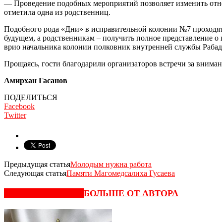
— Проведение подобных мероприятий позво­ляет изменить отно
отметила одна из родственниц.
Подобного рода «Дни» в исправительной коло­нии №7 проходят
будущем, а родственникам – получить полное представление о 
врио начальника колонии полковник внутренней службы Рабад
Прощаясь, гости благодарили организаторов встречи за внима
Амирхан Гасанов
ПОДЕЛИТЬСЯ
Facebook
Twitter
Предыдущая статья
Молодым нужна работа
Следующая статья
Памяти Магомедсалиха Гусаева
СХОЖИЕ СТАТЬИ
БОЛЬШЕ ОТ АВТОРА