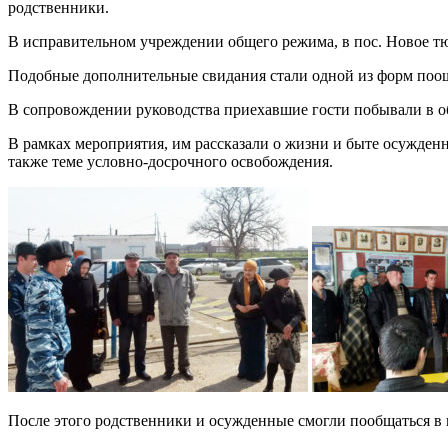
родственники.
В исправительном учреждении общего ре­жима, в пос. Новое т
Подобные дополнительные свидания стали одной из форм поощр
В сопровождении руководства приехавшие го­сти побывали в о
В рамках мероприятия, им рассказали о жиз­ни и быте осужден
также теме условно-досрочного освобождения.
После этого родственники и осужденные смог­ли пообщаться в