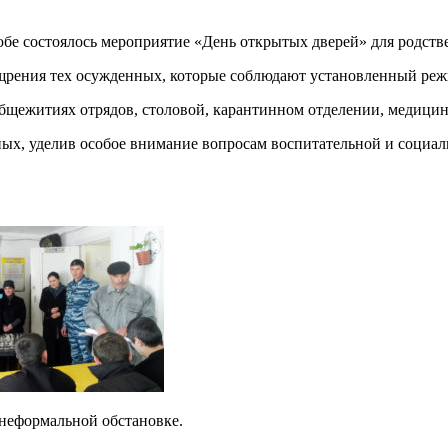
юбе состоялось мероприя­тие «День открытых дверей» для родст
ения тех осужденных, кото­рые соблюдают установленный режим
бщежитиях отрядов, столовой, карантинном отделении, медицин
ных, уделив особое внимание вопросам воспитательной и социал
 неформальной обстановке.