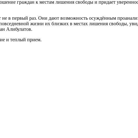
шение граждан к местам ли­шения свободы и придает увереннос
 не в первый раз. Они дают воз­можность осуждённым проанализ
повседневной жизни их близ­ких в местах лишения свободы, уви
ан Алибулатов.
ние и теплый прием.