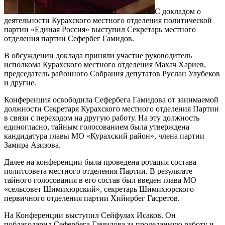
С докладом о
деятельности Курахского местного от­деления политической
партии «Единая Россия» высту­пил Секретарь местного
отделения партии Сефербег Гамидов.
В обсуждении доклада приняли участие руководи­тель
исполкома Курахского местного отделения Махач Хариев,
председатель районного Собрания депутатов Руслан Улубеков
и другие.
Конференция освободила Сефербега Гамидова от занимаемой
должности Секретаря Курахского мест­ного отделения Партии
в связи с переходом на дру­гую работу. На эту должность
единогласно, тайным голосованием была утверждена
кандидатура главы МО «Курахский район», члена партии
Замира Азизова.
Далее на конференции была проведена ротация со­става
политсовета местного отделения Партии. В ре­зультате
тайного голосования в его состав был введен глава МО
«сельсовет Шимихюрский», секретарь Ши­михюрского
первичного отделения партии Хийирбег Гасретов.
На Конференции выступил Сейфулах Исаков. Он
поблагодарил Сефербега Гамидова за проделанную работу и