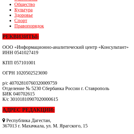
Общество
Культура
Здоровье
Спорт
Правопорядок
РЕКВИЗИТЫ:
ООО «Информационно-аналитический центр «Консультант»
ИНН
0541027419
КПП
057101001
ОГРН
1020502523690
р/с
40702810760320009759
Отделение № 5230 Сбербанка России г. Ставрополь
БИК
040702615
К/с
30101810907020000615
АДРЕС РЕДАКЦИИ:
Республика Дагестан,
367013 г. Махачкала, ул. М. Ярагского, 15