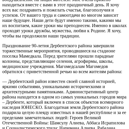
находиться вместе с вами в этот праздничный день. Я хочу
всех вас поздравить и пожелать счастья, благополучия и
успехов. От вашего труда и самоотдачи во многом зависит
наше будущее. Наши дети будут именно такими, какими мы
их воспитаем, какие уроки мы преподнесем. Именно в школах
проходят уроки дружбы, мужества, любви к Родине. Я хочу,
чтобы вы продолжили наши традиции.
Празднование 90-летия Дербентского района завершили
торжественные мероприятия, проводвшиеся на стадионе
поселка Мамедкала. Перед зрителями прошли парадные
колонны, представляющие селения, агрофирмы, школы,
медицинские учреждения. Магомедсалам Магомедов
обратился с приветственной речью ко всем жителям района:
— Дербентский район известен своей славной историей,
яркими событиями, уникальными историческими и
архитектурными памятниками. Административный центр
района находится в одном из самых уникальных городов мира
– Дербенте, который включен в список объектов всемирного
наследия ЮНЕСКО. Благодатная земля Дербентского района
подарила целую плеяду известных в нашей республике и за ее
пределами замечательных людей: Героев Великой
Отечественной Войны: Шамсулу Алиева, Аббаса Исрапилова
и Социалистического труда: Наримана Алиева, Рабадана