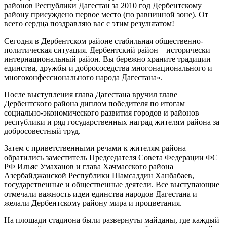
районов Республики Дагестан за 2010 год Дербентскому
району присуждено первое место (по равнинной зоне). От
всего сердца поздравляю вас с этим результатом!
Сегодня в Дербентском районе стабильная общественно-
политическая ситуация. Дербентский район – исторически
интернациональный район. Вы бережно храните традиции
единства, дружбы и добрососедства многонационального и
многоконфессионального народа Дагестана».
После выступления глава Дагестана вручил главе
Дербентского района диплом победителя по итогам
социально-экономического развития городов и районов
республики и ряд государственных наград жителям района за
добросовестный труд.
Затем с приветственными речами к жителям района
обратились заместитель Председателя Совета Федерации ФС
РФ Ильяс Умаханов и глава Хачмасского района
Азербайджанской Республики Шамсаддин Ханбабаев,
государственные и общественные деятели. Все выступающие
отмечали важность идеи единства народов Дагестана и
желали Дербентскому району мира и процветания.
На площади стадиона были развернуты майданы, где каждый