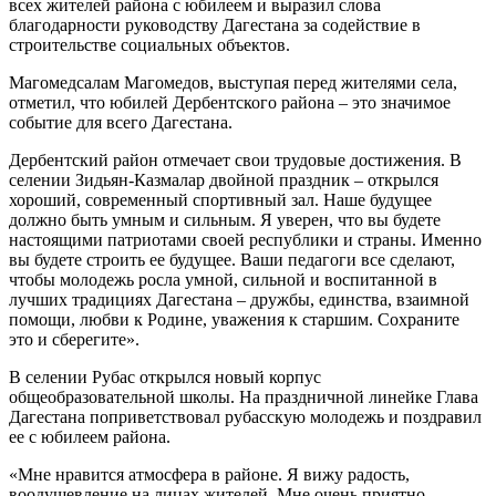
всех жителей района с юбилеем и выразил слова
благодарности руководству Дагестана за содействие в
строительстве социальных объектов.
Магомедсалам Магомедов, выступая перед жителями села,
отметил, что юбилей Дербентского района – это значимое
событие для всего Дагестана.
Дербентский район отмечает свои трудовые достижения. В
селении Зидьян-Казмалар двойной праздник – открылся
хороший, современный спортивный зал. Наше будущее
должно быть умным и сильным. Я уверен, что вы будете
настоящими патриотами своей республики и страны. Именно
вы будете строить ее будущее. Ваши педагоги все сделают,
чтобы молодежь росла умной, сильной и воспитанной в
лучших традициях Дагестана – дружбы, единства, взаимной
помощи, любви к Родине, уважения к старшим. Сохраните
это и сберегите».
В селении Рубас открылся новый корпус
общеобразовательной школы. На праздничной линейке Глава
Дагестана поприветствовал рубасскую молодежь и поздравил
ее с юбилеем района.
«Мне нравится атмосфера в районе. Я вижу радость,
воодушевление на лицах жителей. Мне очень приятно