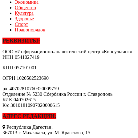
Экономика
Общество
Культура
Здоровье
Спорт
Правопорядок
РЕКВИЗИТЫ:
ООО «Информационно-аналитический центр «Консультант»
ИНН
0541027419
КПП
057101001
ОГРН
1020502523690
р/с
40702810760320009759
Отделение № 5230 Сбербанка России г. Ставрополь
БИК
040702615
К/с
30101810907020000615
АДРЕС РЕДАКЦИИ:
Республика Дагестан,
367013 г. Махачкала, ул. М. Ярагского, 15