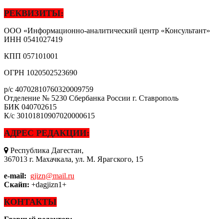
РЕКВИЗИТЫ:
ООО «Информационно-аналитический центр «Консультант»
ИНН
0541027419
КПП
057101001
ОГРН
1020502523690
р/с
40702810760320009759
Отделение № 5230 Сбербанка России г. Ставрополь
БИК
040702615
К/с
30101810907020000615
АДРЕС РЕДАКЦИИ:
Республика Дагестан,
367013 г. Махачкала, ул. М. Ярагского, 15
e-mail:
gjizn@mail.ru
Скайп:
+dagjizn1+
КОНТАКТЫ