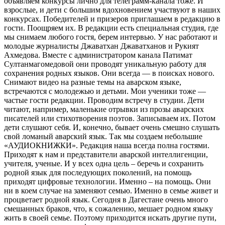
объявляем конкурсы лично для телеграмм-канала тоже. И
взрослые, и дети с большим вдохновением участвуют в наших
конкурсах. Победителей и призеров приглашаем в редакцию в
гости. Поощряем их. В редакции есть специальная студия, где
мы снимаем любого гостя, берем интервью. У нас работают и
молодые журналисты Джаватхан Джаватханов и Рукият
Ахмедова. Вместе с администратором канала Патимат
Султанмагомедовой они проводят уникальную работу для
сохранения родных языков. Они всегда — в поисках нового.
Снимают видео на разные темы на аварском языке,
встречаются с молодежью и детьми. Мои ученики тоже —
частые гости редакции. Проводим встречу в студии. Дети
читают, например, маленькие отрывки из прозы аварских
писателей или стихотворения поэтов. Записываем их. Потом
дети слушают себя. И, конечно, бывает очень смешно слушать
свой ломаный аварский язык. Так мы создаем небольшие
«АУДИОКНИЖКИ». Редакция наша всегда полна гостями.
Приходят к нам и представители аварской интеллигенции,
учителя, ученые. И у всех одна цель – беречь и сохранить
родной язык для последующих поколений, на помощь
приходят цифровые технологии. Именно – на помощь. Они
ни в коем случае на заменяют семью. Именно в семье живет и
процветает родной язык. Сегодня в Дагестане очень много
смешанных браков, что, к сожалению, мешает родном языку
жить в своей семье. Поэтому приходится искать другие пути,