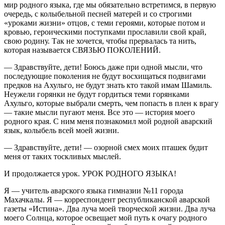
мир родного языка, где мы обязательно встретимся, в первую
очередь, с колыбельной песней матерей и со строгими
«уроками жизни» отцов, с теми героями, которые потом и
кровью, героическими поступками прославили свой край,
свою родину. Так не хочется, чтобы прервалась та нить,
которая называется СВЯЗЬЮ ПОКОЛЕНИЙ.
— Здравствуйте, дети! Боюсь даже при одной мысли, что
последующие поколения не будут восхищаться подвигами
предков на Ахульго, не будут знать кто такой имам Шамиль.
Неужели горянки не будут гордиться теми горянками
Ахульго, которые выбрали смерть, чем попасть в плен к врагу
— такие мысли пугают меня. Все это — история моего
родного края. С ним меня познакомил мой родной аварский
язык, колыбель всей моей жизни.
— Здравствуйте, дети! — озорной смех моих пташек будит
меня от таких тоскливых мыслей.
И продолжается урок. УРОК РОДНОГО ЯЗЫКА!
Я — учитель аварского языка гимназии №11 города
Махачкалы. Я — корреспондент республиканской аварской
газеты «Истина». Два луча моей творческой жизни. Два луча
моего Солнца, которое освещает мой путь к очагу родного