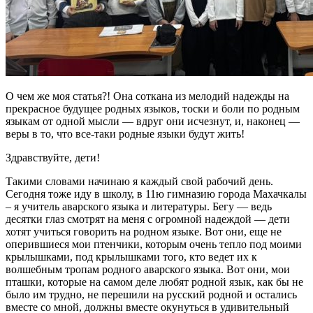
О чем же моя статья?! Она соткана из мелодий надежды на
прекрасное будущее родных языков, тоски и боли по родным
языкам от одной мысли — вдруг они исчезнут, и, наконец —
веры в то, что все-таки родные языки будут жить!
Здравствуйте, дети!
Такими словами начинаю я каждый свой рабочий день.
Сегодня тоже иду в школу, в 11ю гимназию города Махачкалы
– я учитель аварского языка и литературы. Бегу — ведь
десятки глаз смотрят на меня с огромной надеждой — дети
хотят учиться говорить на родном языке. Вот они, еще не
оперившиеся мои птенчики, которым очень тепло под моими
крылышками, под крылышками того, кто ведет их к
волшебным тропам родного аварского языка. Вот они, мои
пташки, которые на самом деле любят родной язык, как бы не
было им трудно, не перешили на русский родной и остались
вместе со мной, должны вместе окунуться в удивительный