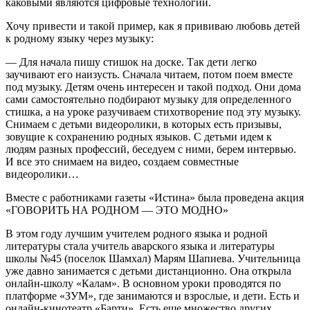
каковыми являются цифровые технологии.
Хочу привести и такой пример, как я прививаю любовь детей
к родному языку через музыку:
— Для начала пишу стишок на доске. Так дети легко
заучивают его наизусть. Сначала читаем, потом поем вместе
под музыку. Детям очень интересен и такой подход. Они дома
сами самостоятельно подбирают музыку для определенного
стишка, а на уроке разучиваем стихотворение под эту музыку.
Снимаем с детьми видеоролики, в которых есть призывы,
зовущие к сохранению родных языков. С детьми идем к
людям разных профессий, беседуем с ними, берем интервью.
И все это снимаем на видео, создаем совместные
видеоролики…
Вместе с работниками газеты «Истина» была проведена акция
«ГОВОРИТЬ НА РОДНОМ — ЭТО МОДНО»
В этом году лучшим учителем родного языка и родной
литературы стала учитель аварского языка и литературы
школы №45 (поселок Шамхал) Марям Шапиева. Учительница
уже давно занимается с детьми дистанционно. Она открыла
онлайн-школу «Калам». В основном уроки проводятся по
платформе «ЗУМ», где занимаются и взрослые, и дети. Есть и
онлайн-кинотеатр «Барти». Есть еще множество других