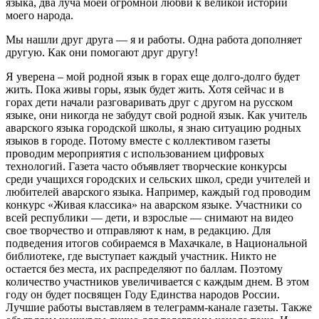
языка, два луча моей огромной любви к великой истории
моего народа.
Мы нашли друг друга — я и работы. Одна работа дополняет
другую. Как они помогают друг другу!
Я уверена – мой родной язык в горах еще долго-долго будет
жить. Пока живы горы, язык будет жить. Хотя сейчас и в
горах дети начали разговаривать друг с другом на русском
языке, они никогда не забудут свой родной язык. Как учитель
аварского языка городской школы, я знаю ситуацию родных
языков в городе. Потому вместе с коллективом газеты
проводим мероприятия с использованием цифровых
технологий. Газета часто объявляет творческие конкурсы
среди учащихся городских и сельских школ, среди учителей и
любителей аварского языка. Например, каждый год проводим
конкурс «Живая классика» на аварском языке. Участники со
всей республики — дети, и взрослые — снимают на видео
свое творчество и отправляют к нам, в редакцию. Для
подведения итогов собираемся в Махачкале, в Национальной
библиотеке, где выступает каждый участник. Никто не
остается без места, их распределяют по баллам. Поэтому
количество участников увеличивается с каждым днем. В этом
году он будет посвящен Году Единства народов России.
Лучшие работы выставляем в телеграмм-канале газеты. Также