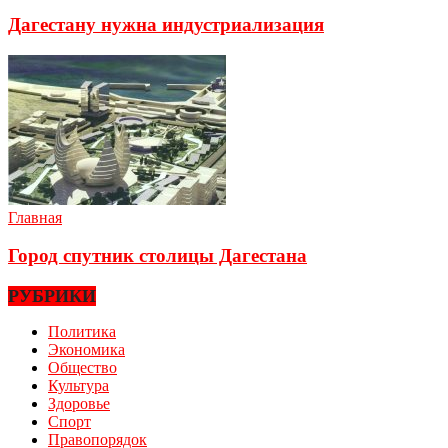
Дагестану нужна индустриализация
Главная
Город спутник столицы Дагестана
РУБРИКИ
Политика
Экономика
Общество
Культура
Здоровье
Спорт
Правопорядок