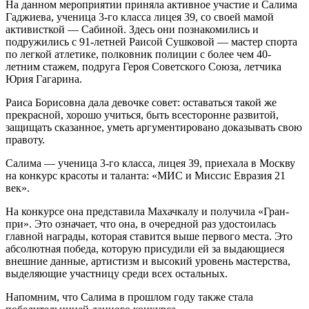
На данном мероприятии приняла активное участие и Салима
Гаджиева, ученица 3-го класса лицея 39, со своей мамой
активисткой — Сабиной. Здесь они познакомились и
подружились с 91-летней Раисой Сушковой — мастер спорта
по легкой атлетике, полковник полиции с более чем 40-
летним стажем, подруга Героя Советского Союза, летчика
Юрия Гагарина.
Раиса Борисовна дала девочке совет: оставаться такой же
прекрасной, хорошо учиться, быть всесторонне развитой,
защищать сказанное, уметь аргументировано доказывать свою
правоту.
Салима — ученица 3-го класса, лицея 39, приехала в Москву
на конкурс красоты и таланта: «МИС и Миссис Евразия 21
век».
На конкурсе она представила Махачкалу и получила «Гран-
при». Это означает, что она, в очередной раз удостоилась
главной награды, которая ставится выше первого места. Это
абсолютная победа, которую присудили ей за выдающиеся
внешние данные, артистизм и высокий уровень мастерства,
выделяющие участницу среди всех остальных.
Напомним, что Салима в прошлом году также стала