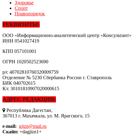
Здоровье
Спорт
Правопорядок
РЕКВИЗИТЫ:
ООО «Информационно-аналитический центр «Консультант»
ИНН
0541027419
КПП
057101001
ОГРН
1020502523690
р/с
40702810760320009759
Отделение № 5230 Сбербанка России г. Ставрополь
БИК
040702615
К/с
30101810907020000615
АДРЕС РЕДАКЦИИ:
Республика Дагестан,
367013 г. Махачкала, ул. М. Ярагского, 15
e-mail:
gjizn@mail.ru
Скайп:
+dagjizn1+