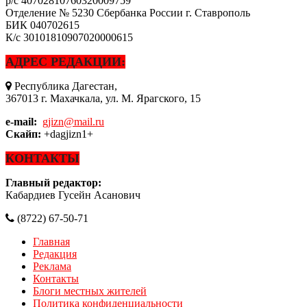
р/с
40702810760320009759
Отделение № 5230 Сбербанка России г. Ставрополь
БИК
040702615
К/с
30101810907020000615
АДРЕС РЕДАКЦИИ:
Республика Дагестан,
367013 г. Махачкала, ул. М. Ярагского, 15
e-mail:
gjizn@mail.ru
Скайп:
+dagjizn1+
КОНТАКТЫ
Главный редактор:
Кабардиев Гусейн Асанович
(8722) 67-50-71
Главная
Редакция
Реклама
Контакты
Блоги местных жителей
Политика конфиденциальности