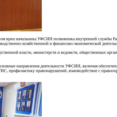
вом врио начальника УФСИН полковника внутренней службы Рас
водственно-хозяйственной и финансово-экономической деятельно
рственной власти, министерств и ведомств, общественных орга
основные направления деятельности УФСИН, включая обеспечен
УИС, профилактику правонарушений, взаимодействие с правоохр