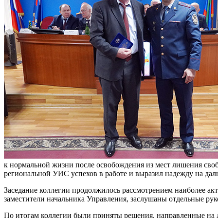
к нормальной жизни после освобождения из мест лишения своб
региональной УИС успехов в работе и выразил надежду на даль
Заседание коллегии продолжилось рассмотрением наиболее ак
заместители начальника Управления, заслушаны отдельные р
По итогам коллегии были приняты решения, направленные на 