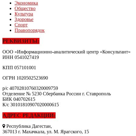
Экономика
Общество
Культура
Здоровье
Спорт
Правопорядок
РЕКВИЗИТЫ:
ООО «Информационно-аналитический центр «Консультант»
ИНН
0541027419
КПП
057101001
ОГРН
1020502523690
р/с
40702810760320009759
Отделение № 5230 Сбербанка России г. Ставрополь
БИК
040702615
К/с
30101810907020000615
АДРЕС РЕДАКЦИИ:
Республика Дагестан,
367013 г. Махачкала, ул. М. Ярагского, 15