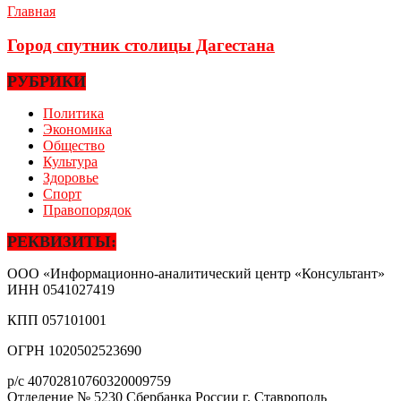
Главная
Город спутник столицы Дагестана
РУБРИКИ
Политика
Экономика
Общество
Культура
Здоровье
Спорт
Правопорядок
РЕКВИЗИТЫ:
ООО «Информационно-аналитический центр «Консультант»
ИНН
0541027419
КПП
057101001
ОГРН
1020502523690
р/с
40702810760320009759
Отделение № 5230 Сбербанка России г. Ставрополь