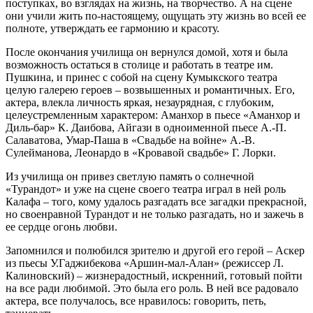
поступках, во взглядах на жизнь, на творчество. А на сцене
они учили жить по-настоящему, ощущать эту жизнь во всей ее
полноте, утверждать ее гармонию и красоту.
После окончания училища он вернулся домой, хотя и была
возможность остаться в столице и работать в театре им.
Пушкина, и принес с собой на сцену Кумыкского театра
целую галерею героев – возвышенных и романтичных. Его,
актера, влекла личность яркая, незаурядная, с глубоким,
целеустремленным характером: Аманхор в пьесе «Аманхор и
Диль-бар» К. Даибова, Айгази в одноименной пьесе А.-П.
Салаватова, Умар-Паша в «Свадьбе на войне» А.-В.
Сулейманова, Леонардо в «Кровавой свадьбе» Г. Лорки.
Из училища он привез светлую память о солнечной
«Турандот» и уже на сцене своего театра играл в ней роль
Калафа – того, кому удалось разгадать все загадки прекрасной,
но своенравной Турандот и не только разгадать, но и зажечь в
ее сердце огонь любви.
Запомнился и полюбился зрителю и другой его герой – Аскер
из пьесы У.Гаджибекова «Аршин-мал-Алан» (режиссер Л.
Калиновский) – жизнерадостный, искренний, готовый пойти
на все ради любимой. Это была его роль. В ней все радовало
актера, все получалось, все нравилось: говорить, петь,