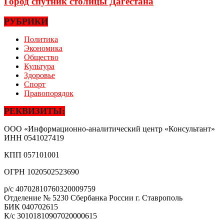
Город спутник столицы Дагестана
РУБРИКИ
Политика
Экономика
Общество
Культура
Здоровье
Спорт
Правопорядок
РЕКВИЗИТЫ:
ООО «Информационно-аналитический центр «Консультант»
ИНН
0541027419
КПП
057101001
ОГРН
1020502523690
р/с
40702810760320009759
Отделение № 5230 Сбербанка России г. Ставрополь
БИК
040702615
К/с
30101810907020000615