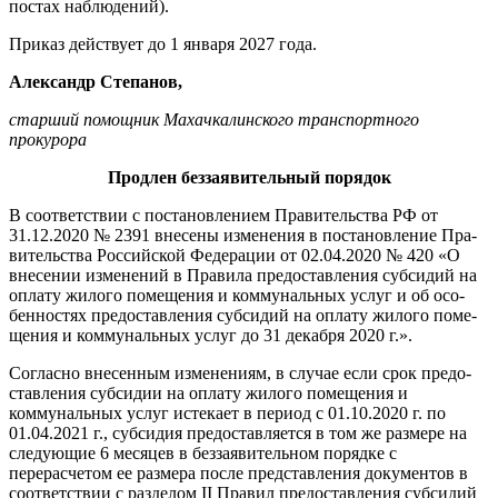
постах наблюдений).
Приказ действует до 1 января 2027 года.
Александр Степанов,
старший помощник Махачкалинского транспортного
прокурора
Продлен беззаявительный порядок
В соответствии с постанов­лением Правительства РФ от
31.12.2020 № 2391 внесены из­менения в постановление Пра­
вительства Российской Феде­рации от 02.04.2020 № 420 «О
внесении изменений в Прави­ла предоставления субсидий на
оплату жилого помещения и коммунальных услуг и об осо­
бенностях предоставления суб­сидий на оплату жилого поме­
щения и коммунальных услуг до 31 декабря 2020 г.».
Согласно внесенным измене­ниям, в случае если срок предо­
ставления субсидии на оплату жилого помещения и
коммуналь­ных услуг истекает в период с 01.10.2020 г. по
01.04.2021 г., субсидия предоставляется в том же размере на
следующие 6 ме­сяцев в беззаявительном поряд­ке с
перерасчетом ее размера после представления докумен­тов в
соответствии с разделом II Правил предоставления субси­дий