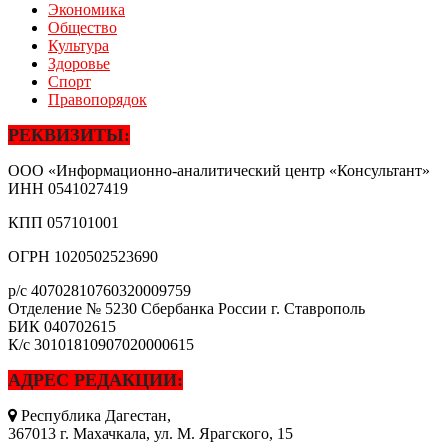
Экономика
Общество
Культура
Здоровье
Спорт
Правопорядок
РЕКВИЗИТЫ:
ООО «Информационно-аналитический центр «Консультант»
ИНН
0541027419
КПП
057101001
ОГРН
1020502523690
р/с
40702810760320009759
Отделение № 5230 Сбербанка России г. Ставрополь
БИК
040702615
К/с
30101810907020000615
АДРЕС РЕДАКЦИИ:
Республика Дагестан,
367013 г. Махачкала, ул. М. Ярагского, 15