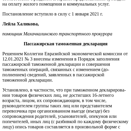
на оплату жилого помещения и коммунальных услуг.
Постановление вступило в силу с 1 января 2021 г.
Лейла Халикова,
помощник Махачкалинского транспортного прокурора
Пассажирская таможенная декларация
Решением Коллегии Евразий­ской экономической комиссии от
12.01.2021 № 3 внесены измене­ния в Порядок заполнения
пасса­жирской таможенной декларации и совершения
таможенных опера­ций, связанных с изменением (до­
полнением) сведений, заявленных в пассажирской
таможенной де­кларации.
Установлено, в частности, что при таможенном декларирова­
нии товаров физических лиц, не достигших 16-летнего
возраста, лицом, их сопровождающим, в том числе,
руководителем груп­пы таких лиц или представителем
перевозчика при организованном выезде (въезде) без
сопровожде­ния родителей, усыновителей, опекунов или
попечителей, иных лиц (с разбивкой по каждому фи­зическому
лицу) опись товаров со­ставляется в произвольной форме с