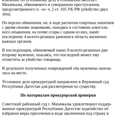
Махачкалы, обвиняемого в совершении пре­ступления,
предусмотренного п. «а» ч. 2 ст. 105 УК РФ (убийство двух
лиц).
По версии обвинения, он, в ходе распития спиртных напит­ков
с двумя своими знакомыми, находясь в состоянии алкоголь­
ного опьянения, на почве ссоры с одним из них, нанёс
последне­му 4 колото-резаных ранения в область жизненно
важных орга­нов.
В последующем, обвиняемый нанес 8 колото-резанных ран
вто­рому мужчине, опасаясь, что по­следний может ему
отомстить за убийство товарища.
В результате полученных по­вреждений оба мужчины сконча­
лись на месте.
Уголовное дело прокуратурой направлено в Верховный суд
Ре­спублики Дагестан для рассмотре­ния по существу.
По материалам прокурорской проверки
Советский районный суд г. Ма­хачкалы удовлетворил поддер­
жанное прокуратурой Республики Дагестан ходатайство об
избра­нии меры пресечения в виде за­ключения под стражу в