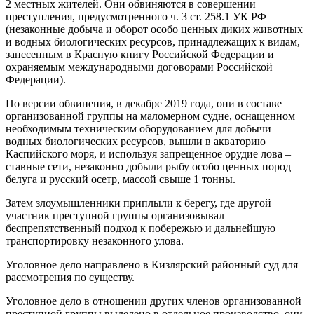
2 местных жителей. Они обвиняют­ся в совершении
преступления, предусмотренного ч. 3 ст. 258.1 УК РФ
(незаконные добыча и оборот особо ценных диких животных
и водных биологических ресурсов, принадлежащих к видам,
занесен­ным в Красную книгу Российской Федерации и
охраняемым между­народными договорами Россий­ской
Федерации).
По версии обвинения, в декабре 2019 года, они в составе
органи­зованной группы на маломерном судне, оснащенном
необходимым техническим оборудованием для добычи
водных биологических ресурсов, вышли в акваторию
Каспийского моря, и используя запрещенное орудие лова –
став­ные сети, незаконно добыли рыбу особо ценных пород –
белуга и русский осетр, массой свыше 1 тонны.
Затем злоумышленники приплы­ли к берегу, где другой
участник преступной группы организовывал
беспрепятственный подход к по­бережью и дальнейшую
транспор­тировку незаконного улова.
Уголовное дело направлено в Кизлярский районный суд для
рас­смотрения по существу.
Уголовное дело в отношении других членов организованной
преступной группы выделено в от­дельное производство, они