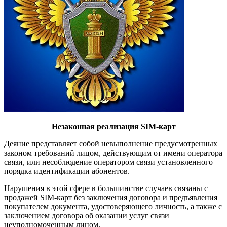
Незаконная реализация SIM-карт
Деяние представляет собой не­выполнение предусмотренных
за­коном требований лицом, действу­ющим от имени оператора
связи, или несоблюдение оператором связи установленного
порядка идентификации абонентов.
Нарушения в этой сфере в боль­шинстве случаев связаны с
прода­жей SIM-карт без заключения до­говора и предъявления
покупате­лем документа, удостоверяющего личность, а также с
заключением договора об оказании услуг связи
неуполномоченным лицом.