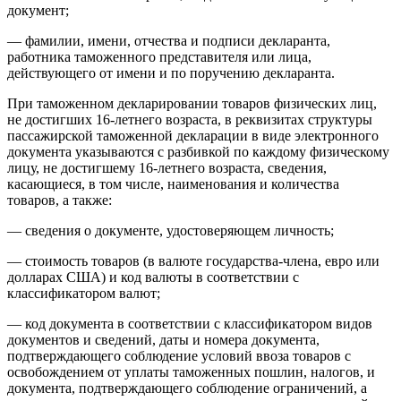
документ;
— фамилии, имени, отчества и подписи декларанта,
работника таможенного представителя или лица,
действующего от имени и по поручению декларанта.
При таможенном декларирова­нии товаров физических лиц,
не достигших 16-летнего возраста, в реквизитах структуры
пассажир­ской таможенной декларации в виде электронного
документа ука­зываются с разбивкой по каждому физическому
лицу, не достигшему 16-летнего возраста, сведения,
касающиеся, в том числе, наиме­нования и количества
товаров, а также:
— сведения о документе, удосто­веряющем личность;
— стоимость товаров (в валюте государства-члена, евро или
дол­ларах США) и код валюты в соот­ветствии с
классификатором ва­лют;
— код документа в соответствии с классификатором видов
доку­ментов и сведений, даты и номе­ра документа,
подтверждающего соблюдение условий ввоза това­ров с
освобождением от уплаты таможенных пошлин, налогов, и
документа, подтверждающе­го соблюдение ограничений, а