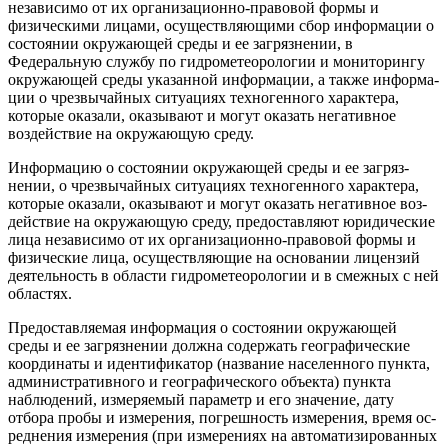
независимо от их организационно-правовой формы и
физическими лицами, осуществляющими сбор инфор­мации о
состоянии окружаю­щей среды и ее загрязнении, в
Федеральную службу по гидро­метеорологии и мониторингу
окружающей среды указанной информации, а также информа­
ции о чрезвычайных ситуациях техногенного характера,
которые оказали, оказывают и могут ока­зать негативное
воздействие на окружающую среду.
Информацию о состоянии окружающей среды и ее загряз­
нении, о чрезвычайных ситуа­циях техногенного характера,
которые оказали, оказывают и могут оказать негативное воз­
действие на окружающую сре­ду, предоставляют юридические
лица независимо от их органи­зационно-правовой формы и
физические лица, осуществля­ющие на основании лицензий
деятельность в области гидро­метеорологии и в смежных с ней
областях.
Предоставляемая информация о состоянии окружающей
среды и ее загрязнении должна содер­жать географические
координаты и идентификатор (название насе­ленного пункта,
административ­ного и географического объекта) пункта
наблюдений, измеряемый параметр и его значение, дату
отбора пробы и измерения, по­грешность измерения, время ос­
реднения измерения (при изме­рениях на автоматизированных