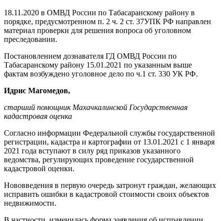
18.11.2020 в ОМВД России по Табасаранскому району в
поряд­ке, предусмотренном п. 2 ч. 2 ст. 37УПК РФ направлен
материал проверки для решения вопроса об уголовном
преследовании.
Постановлением дознавателя ГД ОМВД России по
Табасаранскому району 15.01.2021 по указанным выше
фактам возбуждено уголов­ное дело по ч.1 ст. 330 УК РФ.
Идрис Магомедов,
старший помощник Махачкалинской Государственная
кадастровая оценка
Согласно информации Феде­ральной службы государственной
регистрации, кадастра и картогра­фии от 13.01.2021 с 1 января
2021 года вступают в силу ряд приказов указанного
ведомства, регулирую­щих проведение государственной
кадастровой оценки.
Нововведения в первую очередь затронут граждан, желающих
ис­править ошибки в кадастровой стоимости своих объектов
недви­жимости.
В частности, изменилась форма заявления об исправлении