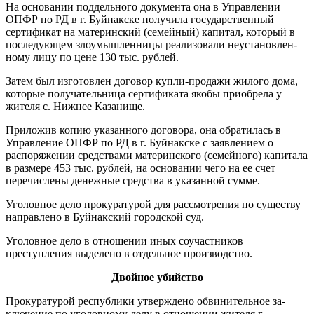
На основании поддельного до­кумента она в Управлении
ОПФР по РД в г. Буйнакске получила госу­дарственный
сертификат на мате­ринский (семейный) капитал, кото­рый в
последующем злоумышлен­ницы реализовали неустановлен­
ному лицу по цене 130 тыс. рублей.
Затем был изготовлен договор купли-продажи жилого дома,
кото­рые получательница сертификата якобы приобрела у
жителя с. Ниж­нее Казанище.
Приложив копию указанного до­говора, она обратилась в
Управ­ление ОПФР по РД в г. Буйнакске с заявлением о
распоряжении сред­ствами материнского (семейного) капитала
в размере 453 тыс. ру­блей, на основании чего на ее счет
перечислены денежные средства в указанной сумме.
Уголовное дело прокуратурой для рассмотрения по существу
на­правлено в Буйнакский городской суд.
Уголовное дело в отношении иных соучастников
преступления выделено в отдельное производ­ство.
Двойное убийство
Прокуратурой республики ут­верждено обвинительное за­
ключение по уголовному делу в отношении жителя г.