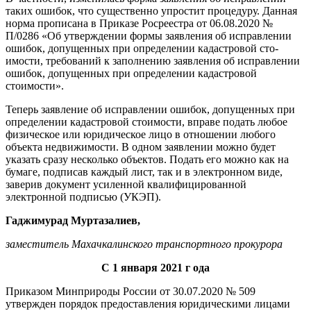
таких ошибок, что существенно упро­стит процедуру. Данная
норма прописана в Приказе Росреестра от 06.08.2020 №
П/0286 «Об ут­верждении формы заявления об исправлении
ошибок, допущенных при определении кадастровой сто­
имости, требований к заполнению заявления об исправлении
оши­бок, допущенных при определении кадастровой
стоимости».
Теперь заявление об исправ­лении ошибок, допущенных при
определении кадастровой стои­мости, вправе подать любое
фи­зическое или юридическое лицо в отношении любого
объекта недви­жимости. В одном заявлении мож­но будет
указать сразу несколько объектов. Подать его можно как на
бумаге, подписав каждый лист, так и в электронном виде,
заверив документ усиленной квалифици­рованной
электронной подписью (УКЭП).
Гаджимурад Муртазалиев,
заместитель Махачкалинского транспортного прокурора
С 1 января 2021 г ода
Приказом Минприроды России от 30.07.2020 № 509
утвержден порядок предоставления юри­дическими лицами