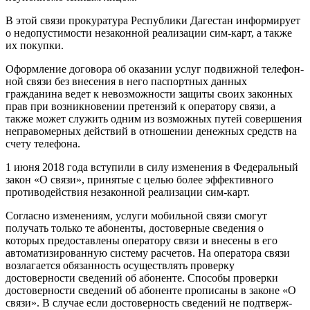
В этой связи прокуратура Ре­спублики Дагестан информирует
о недопустимости незаконной ре­ализации сим-карт, а также
их по­купки.
Оформление договора об ока­зании услуг подвижной телефон­
ной связи без внесения в него паспортных данных
гражданина ведет к невозможности защиты своих законных
прав при возник­новении претензий к оператору связи, а
также может служить од­ним из возможных путей совер­шения
неправомерных действий в отношении денежных средств на
счету телефона.
1 июня 2018 года вступили в силу изменения в Федеральный
закон «О связи», принятые с целью более эффективного
противодействия незаконной реализации сим-карт.
Согласно изменениям, услуги мобильной связи смогут
получать только те абоненты, достоверные сведения о
которых предоставле­ны оператору связи и внесены в его
автоматизированную систему расчетов. На оператора связи
воз­лагается обязанность осущест­влять проверку
достоверности сведений об абоненте. Способы проверки
достоверности сведений об абоненте прописаны в законе «О
связи». В случае если досто­верность сведений не подтверж­