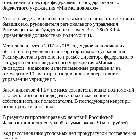
отношении директора федерального государ­ственного
бюджетного учрежде­ния «Минмелиоводхоз».
Уголовные дела в отношении указанного лица, а также двоих
бывших и.о. руководителя регио­нального управления
Росимуще­ства возбуждены по п. «в» ч. 3 ст. 286 УК РФ
(превышение должност­ных полномочий).
Установлено, что в 2017 и 2018 годах двое исполняющих
обязан­ности руководителя территориаль­ного управления
Росимущества в регионе по просьбе директора федерального
государственного бюджетного учреждения «Минме­
лиоводхоз» незаконно дали пись­менные разрешения на
отчужде­ние 19 квартир, находившихся в оперативном
управлении учреж­дения.
Затем директор ФГБУ, не имея соответствующих полномочий,
за­ключил договоры передачи жилых помещений в
собственность их пользователям. В последующем квартиры
были приватизированы.
В результате противоправных действий Российской
Федерации причинен ущерб в сумме около 30 млн. рублей.
Ход расследования уголовных дел прокуратурой поставлен на
контроль.