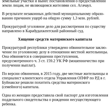
земельные участ­ки и вынес постановления о предо­ставлении
земли лицам, не являю­щимся жителями сел. Агачаул.
В результате незаконных дей­ствий муниципальному образо­
ванию причинен ущерб на общую сумму 1,3 млн. рублей.
Прокуратурой уголовное дело для рассмотрения по существу
направлено в Карабудахкентский районный суд.
Хищение средств материнского капитала
Прокуратурой республики ут­верждено обвинительное заклю­
чение по уголовному делу в отно­шении местной жительницы.
Она обвиняется в совершении престу­пления,
предусмотренного ч. 3 ст. 159.2 УК РФ (мошенничество при
получении выплат).
По версии обвинения, в 2015 году, две местные жительницы и
специалист клиентского отдела Управления ОПФР по РД в г.
Буй­накске решили похитить средства материнского
(семейного) капи­тала.
Одна из женщин предоставила свой паспорт для изготовления
поддельного свидетельства о рож­дении несуществующего
ребенка.