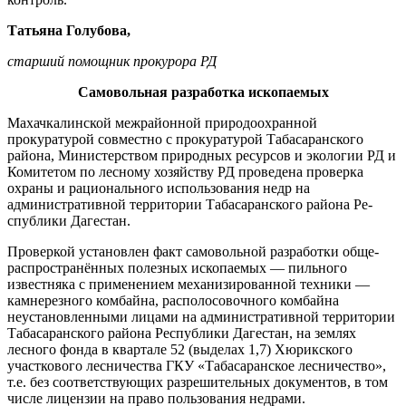
Татьяна Голубова,
старший помощник прокурора РД
Самовольная разработка ископаемых
Махачкалинской межрайонной природоохранной
прокуратурой совместно с прокуратурой Табаса­ранского
района, Министерством природных ресурсов и экологии РД и
Комитетом по лесному хозяйству РД проведена проверка
охраны и рационального использования недр на
административной терри­тории Табасаранского района Ре­
спублики Дагестан.
Проверкой установлен факт самовольной разработки обще­
распространённых полезных ис­копаемых — пильного
известняка с применением механизированной техники —
камнерезного комбай­на, располосовочного комбайна
неустановленными лицами на ад­министративной территории
Та­басаранского района Республики Дагестан, на землях
лесного фон­да в квартале 52 (выделах 1,7) Хю­рикского
участкового лесничества ГКУ «Табасаранское лесничество»,
т.е. без соответствующих разре­шительных документов, в том
чис­ле лицензии на право пользования недрами.