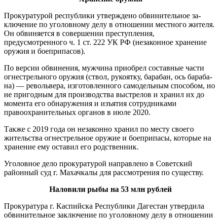
Прокуратурой республики ут­верждено обвинительное за­
ключение по уголовному делу в отношении местного жителя.
Он обвиняется в совершении престу­пления,
предусмотренного ч. 1 ст. 222 УК РФ (незаконное хранение
оружия и боеприпасов).
По версии обвинения, мужчи­на приобрел составные части
огнестрельного оружия (ствол, рукоятку, барабан, ось бараба­
на) — револьвера, изготовленно­го самодельным способом, но
не пригодным для производства вы­стрелов и хранил их до
момента его обнаружения и изъятия со­трудниками
правоохранительных органов в июле 2020.
Также с 2019 года он незаконно хранил по месту своего
житель­ства огнестрельное оружие и бое­припасы, которые на
хранение ему оставил его родственник.
Уголовное дело прокуратурой направлено в Советский
районный суд г. Махачкалы для рассмотре­ния по существу.
Наловили рыбы на 53 млн рублей
Прокуратура г. Каспийска Ре­спублики Дагестан утвердила
обвинительное заключение по уголовному делу в отношении