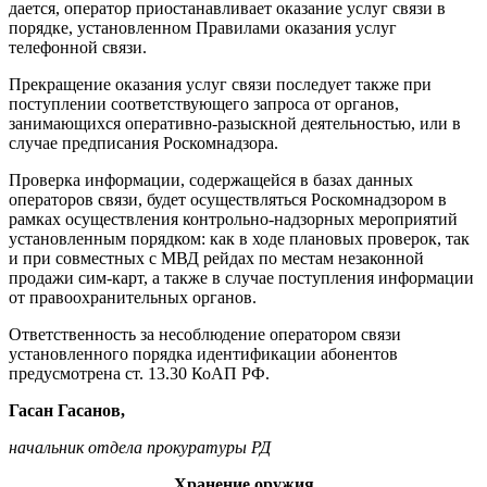
дается, оператор приостанавлива­ет оказание услуг связи в
порядке, установленном Правилами оказа­ния услуг
телефонной связи.
Прекращение оказания услуг связи последует также при
посту­плении соответствующего запроса от органов,
занимающихся опера­тивно-разыскной деятельностью, или в
случае предписания Роском­надзора.
Проверка информации, содер­жащейся в базах данных
операто­ров связи, будет осуществляться Роскомнадзором в
рамках осу­ществления контрольно-надзор­ных мероприятий
установленным порядком: как в ходе плановых проверок, так
и при совместных с МВД рейдах по местам незаконной
продажи сим-карт, а также в случае поступления информации
от пра­воохранительных органов.
Ответственность за несоблюде­ние оператором связи
установлен­ного порядка идентификации або­нентов
предусмотрена ст. 13.30 КоАП РФ.
Гасан Гасанов,
начальник отдела прокуратуры РД
Хранение оружия