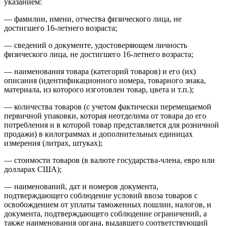
указанием:
— фамилии, имени, отчества фи­зического лица, не
достигшего 16-летнего возраста;
— сведений о документе, удосто­веряющем личность
физического лица, не достигшего 16-летнего возраста;
— наименования товара (катего­рий товаров) и его (их)
описания (идентификационного номера, то­варного знака,
материала, из ко­торого изготовлен товар, цвета и т.п.);
— количества товаров (с учетом фактически перемещаемой
пер­вичной упаковки, которая неотде­лима от товара до его
потребления и в которой товар представляется для розничной
продажи) в кило­граммах и дополнительных едини­цах
измерения (литрах, штуках);
— стоимости товаров (в валюте государства-члена, евро или
дол­ларах США);
— наименований, дат и номеров документа,
подтверждающего соблюдение условий ввоза това­ров с
освобождением от уплаты таможенных пошлин, налогов, и
документа, подтверждающего со­блюдение ограничений, а
также наименования органа, выдавшего соответствующий