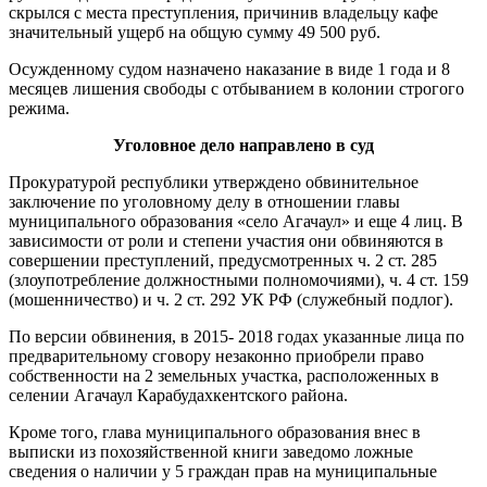
скрылся с места преступления, причинив владельцу кафе
значи­тельный ущерб на общую сумму 49 500 руб.
Осужденному судом назначе­но наказание в виде 1 года и 8
месяцев лишения свободы с от­быванием в колонии строгого
режима.
Уголовное дело направлено в суд
Прокуратурой республики ут­верждено обвинительное
заключе­ние по уголовному делу в отноше­нии главы
муниципального образо­вания «село Агачаул» и еще 4 лиц. В
зависимости от роли и степени уча­стия они обвиняются в
совершении преступлений, предусмотренных ч. 2 ст. 285
(злоупотребление долж­ностными полномочиями), ч. 4 ст. 159
(мошенничество) и ч. 2 ст. 292 УК РФ (служебный подлог).
По версии обвинения, в 2015- 2018 годах указанные лица по
предварительному сговору неза­конно приобрели право
собствен­ности на 2 земельных участка, расположенных в
селении Агачаул Карабудахкентского района.
Кроме того, глава муниципального образования внес в
выписки из похо­зяйственной книги заведомо ложные
сведения о наличии у 5 граждан прав на муниципальные