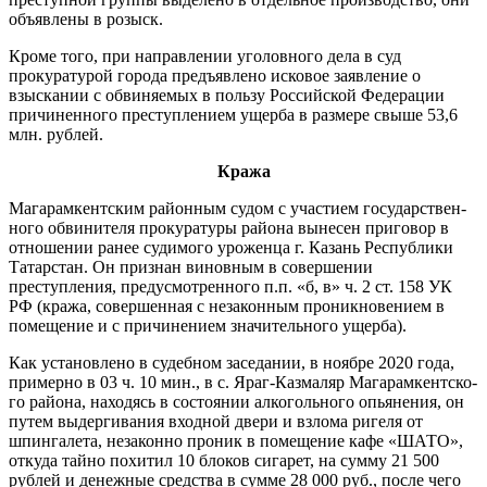
объяв­лены в розыск.
Кроме того, при направлении уголовного дела в суд
прокурату­рой города предъявлено исковое заявление о
взыскании с обвиняе­мых в пользу Российской Федера­ции
причиненного преступлением ущерба в размере свыше 53,6
млн. рублей.
Кража
Магарамкентским районным судом с участием государствен­
ного обвинителя прокуратуры района вынесен приговор в
отно­шении ранее судимого уроженца г. Казань Республики
Татарстан. Он признан виновным в совер­шении
преступления, предусмо­тренного п.п. «б, в» ч. 2 ст. 158 УК
РФ (кража, совершенная с неза­конным проникновением в
поме­щение и с причинением значи­тельного ущерба).
Как установлено в судебном заседании, в ноябре 2020 года,
примерно в 03 ч. 10 мин., в с. Яраг-Казмаляр Магарамкентско­
го района, находясь в состоянии алкогольного опьянения, он
пу­тем выдергивания входной двери и взлома ригеля от
шпингалета, незаконно проник в помещение кафе «ШАТО»,
откуда тайно похи­тил 10 блоков сигарет, на сумму 21 500
рублей и денежные средства в сумме 28 000 руб., после чего