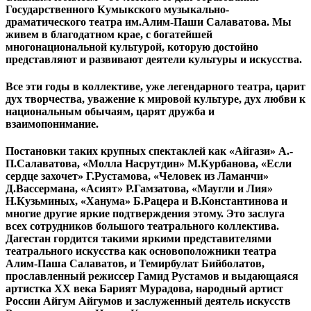
Государственного Кумыкского музыкально-
драматического театра им.Алим-Паши Салаватова. Мы
живем в благодатном крае, с богатейшей
многонациональной культурой, которую достойно
представляют и развивают деятели культуры и искусства.
Все эти годы в коллективе, уже легендарного театра, царит
дух творчества, уважение к мировой культуре, дух любви к
национальным обычаям, царят дружба и
взаимопонимание.
Постановки таких крупных спектаклей как «Айгази» А.-
П.Салаватова, «Молла Насрутдин» М.Курбанова, «Если
сердце захочет» Г.Рустамова, «Человек из Ламанчи»
Д.Вассермана, «Асият» Р.Гамзатова, «Маугли и Лия»
Н.Кузьминых, «Ханума» Б.Рацера и В.Константинова и
многие другие яркие подтверждения этому. Это заслуга
всех сотрудников большого театрального коллектива.
Дагестан гордится такими яркими представителями
театрального искусства как основоположники театра
Алим-Паша Салаватов, и Темирбулат Бийболатов,
прославленный режиссер Гамид Рустамов и выдающаяся
артистка ХХ века Барият Мурадова, народный артист
России Айгум Айгумов и заслуженный деятель искусств