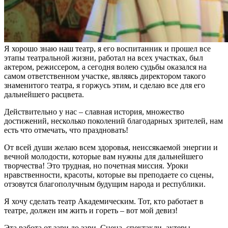
Я хорошо знаю наш театр, я его воспитанник и прошел все
этапы театральной жизни, работал на всех участках, был
актером, режиссером, а сегодня волею судьбы оказался на
самом ответственном участке, являясь директором такого
знаменитого театра, я горжусь этим, и сделаю все для его
дальнейшего расцвета.
Действительно у нас – славная история, множество
достижений, несколько поколений благодарных зрителей, нам
есть что отмечать, что праздновать!
От всей души желаю всем здоровья, неиссякаемой энергии и
вечной молодости, которые вам нужны для дальнейшего
творчества! Это трудная, но почетная миссия. Уроки
нравственности, красоты, которые вы преподаете со сцены,
отзовутся благополучным будущим народа и республики.
Я хочу сделать театр Академическим. Тот, кто работает в
театре, должен им жить и гореть – вот мой девиз!
Эта работа от зари до зари. Сцена, спектакли, актеры,