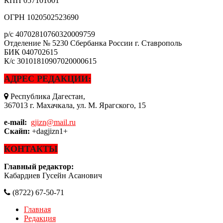
КПП
057101001
ОГРН
1020502523690
р/с
40702810760320009759
Отделение № 5230 Сбербанка России г. Ставрополь
БИК
040702615
К/с
30101810907020000615
АДРЕС РЕДАКЦИИ:
Республика Дагестан,
367013 г. Махачкала, ул. М. Ярагского, 15
e-mail:
gjizn@mail.ru
Скайп:
+dagjizn1+
КОНТАКТЫ
Главный редактор:
Кабардиев Гусейн Асанович
(8722) 67-50-71
Главная
Редакция