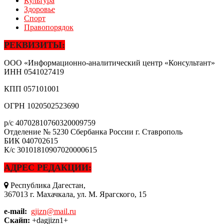
Культура
Здоровье
Спорт
Правопорядок
РЕКВИЗИТЫ:
ООО «Информационно-аналитический центр «Консультант»
ИНН
0541027419
КПП
057101001
ОГРН
1020502523690
р/с
40702810760320009759
Отделение № 5230 Сбербанка России г. Ставрополь
БИК
040702615
К/с
30101810907020000615
АДРЕС РЕДАКЦИИ:
Республика Дагестан,
367013 г. Махачкала, ул. М. Ярагского, 15
e-mail:
gjizn@mail.ru
Скайп:
+dagjizn1+