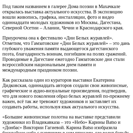
Под таким названием в галерее Дома поэзии в Махачкале
откры­лась выставка актуального искус­ства. В экспозицию
вошли живо­пись, графика, инсталляции, фото и видео
одиннадцати молодых ху­дожников из Москвы, Дагестана,
Северной Осетии – Алании, Чечни и Краснодарского края.
Приурочена она к фестивалю «Дни Белых журавлей».
Отметим, что Гамза­товские «Дни Белых журавлей» – это дань
глубокого уважения памяти выдаю­щегося дагестанского
поэта, благодар­ность воинам, погибшим на полях сра­жений.
Проводимые в Дагестане еже­годно Гамзатовские дни стали
всерос­сийским национальным днем памяти и
международным праздником поэзии.
Как рассказала один из курато­ров выставки Екатерина
Дидковская, одиннадцать авторов создали свои живописные,
графические и аудио-ви­зуальные произведения, подтвердив,
что для нового поколения образ белых журавлей по-прежнему
важен, всё так же тревожит художников и заставляет их
создавать работы, используя язык актуального искусства.
«Большие живописные полотна на выставке представили
художники из Владикавказа – это «Небо» Карины Batso и
«Донбас» Виктории Гагиевой. Карина Batso изобразила
бескрайнее небо с парящими в нем птицами, где ведут борьбу