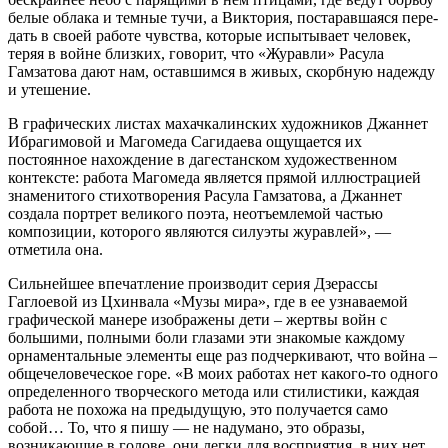
белые облака и темные тучи, а Виктория, постаравшаяся пере­
дать в своей работе чувства, которые испытывает человек,
теряя в войне близких, говорит, что «Журавли» Расу­ла
Гамзатова дают нам, оставшимся в живых, скорбную надежду
и утешение.
В графических листах махачкалин­ских художников Джаннет
Ибрагимо­вой и Магомеда Сагидаева ощущается их
постоянное нахождение в даге­станском художественном
контексте: работа Магомеда является прямой иллюстрацией
знаменитого стихот­ворения Расула Гамзатова, а Джаннет
создала портрет великого поэта, не­отъемлемой частью
композиции, ко­торого являются силуэты журавлей», —
отметила она.
Сильнейшее впечатление произ­водит серия Дзерассы
Гаглоевой из Цхинвала «Музы мира», где в ее узна­ваемой
графической манере изобра­жены дети – жертвы войн с
большими, полными боли глазами эти знакомые каждому
орнаментальные элементы еще раз подчеркивают, что война –
об­щечеловеческое горе. «В моих рабо­тах нет какого-то одного
определенно­го творческого метода или стилистики, каждая
работа не похожа на предыду­щую, это получается само
собой… То, что я пишу — не надумано, это образы,
возникающие в голове, они легки для восприятия, в них нет