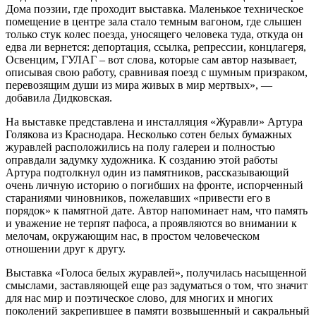
Дома поэзии, где проходит выставка. Маленькое техни­ческое
помещение в центре зала стало темным вагоном, где слышен
только стук колес поезда, уносящего челове­ка туда, откуда он
едва ли вернется: депортация, ссылка, репрессии, кон­цлагеря,
Освенцим, ГУЛАГ – вот сло­ва, которые сам автор называет,
опи­сывая свою работу, сравнивая поезд с шумным призраком,
перевозящим души из мира живых в мир мертвых», —
добавила Дидковская.
На выставке представлена и инстал­ляция «Журавли» Артура
Голякова из Краснодара. Несколько сотен белых бумажных
журавлей расположились на полу галереи и полностью
оправдали задумку художника. К созданию этой работы
Артура подтолкнул один из па­мятников, рассказывающий
очень лич­ную историю о погибших на фронте, испорченный
стараниями чиновников, пожелавших «привести его в
порядок» к памятной дате. Автор напоминает нам, что память
и уважение не терпят пафоса, а проявляются во внимании к
мелочам, окружающим нас, в простом человеческом
отношении друг к другу.
Выставка «Голоса белых журавлей», по­лучилась насыщенной
смыслами, заставляющей еще раз задуматься о том, что значит
для нас мир и по­этическое слово, для многих и многих
поколений закрепившее в памяти воз­вышенный и сакральный