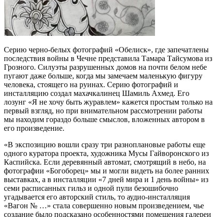
Серию черно-белых фотографий «Обелиск», где запечатлены
послед­ствия войны в Чечне представила Та­мара Тайсумова из
Грозного. Силуэты разрушенных домов на почти белом небе
пугают даже больше, когда мы за­мечаем маленькую фигуру
человека, стоящего на руинах. Серию фотогра­фий и
инсталляцию создал махачкали­нец Шамиль Ахмед. Его
лозунг «Я не хочу быть журавлем» кажется простым только на
первый взгляд, но при внима­тельном рассмотрении работы
мы на­ходим гораздо больше смыслов, вло­женных автором в
его произведение.
«В экспозицию вошли сразу три разноплановые работы еще
одного куратора проекта, художника Мусы Гайворонского из
Каспийска. Если де­ревянный автомат, смотрящий в небо, на
фотографии «Богоборец» мы и мог­ли видеть на более ранних
выставках, а в инсталляции «7 дней мира и 1 день войны» из
семи расписанных гильз и одной пули безошибочно
угадывается его авторский стиль, то аудио-инстал­ляция
«Вагон № …» стала совершенно новым произведением, чье
создание было подсказано особенностями по­мещения галереи