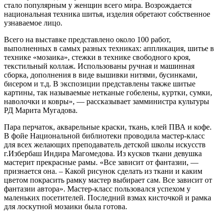
стало популярным у женщин всего мира. Возрождается
национальная техника шитья, изделия обретают собственное
узнаваемое лицо.
Всего на выставке представлено около 100 работ,
выполненных в самых разных техниках: аппликация, шитье в
технике «мозаика», стежки в технике свободного кроя,
текстильный коллаж. Использованы ручная и машинная
сборка, дополнения в виде вышивки нитями, бусинками,
бисером и т.д. В экспозиции представлены также шитые
картины, так называемые нетканые гобелены, куртки, сумки,
наволочки и ковры», — рассказывает замминистра культуры
РД Марита Мугадова.
Пара перчаток, акварельные краски, ткань, клей ПВА и кофе.
В фойе Национальной библиотеки проводила мастер-класс
для всех желающих преподаватель детской школы искусств
г.Избербаш Индира Магомедова. Из кусков ткани девушка
мастерит прекрасные рамы. «Все зависит от фантазии, —
признается она. – Какой рисунок сделать из ткани и каким
цветом покрасить рамку мастер выбирает сам. Все зависит от
фантазии автора». Мастер-класс пользовался успехом у
маленьких посетителей. Последний взмах кисточкой и рамка
для лоскутной мозаики была готова.