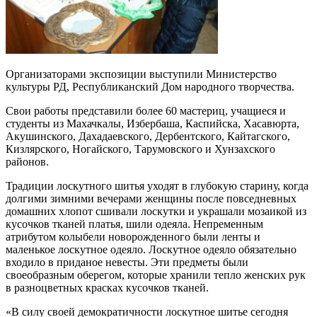
Организаторами экспозиции выступили Министерство
культуры РД, Республиканский Дом народного творчества.
Свои работы представили более 60 мастериц, учащиеся и
студенты из Махачкалы, Избербаша, Каспийска, Хасавюрта,
Акушинского, Дахадаевского, Дербентского, Кайтагского,
Кизлярского, Ногайского, Тарумовского и Хунзахского
районов.
Традиции лоскутного шитья уходят в глубокую старину, когда
долгими зимними вечерами женщины после повседневных
домашних хлопот сшивали лоскутки и украшали мозаикой из
кусочков тканей платья, шили одеяла. Непременным
атрибутом колыбели новорожденного были ленты и
маленькое лоскутное одеяло. Лоскутное одеяло обязательно
входило в приданое невесты. Эти предметы были
своеобразным оберегом, которые хранили тепло женских рук
в разноцветных красках кусочков тканей.
«В силу своей демократичности лоскутное шитье сегодня