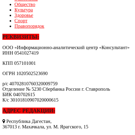
Общество
Культура
Здоровье
Спорт
Правопорядок
РЕКВИЗИТЫ:
ООО «Информационно-аналитический центр «Консультант»
ИНН
0541027419
КПП
057101001
ОГРН
1020502523690
р/с
40702810760320009759
Отделение № 5230 Сбербанка России г. Ставрополь
БИК
040702615
К/с
30101810907020000615
АДРЕС РЕДАКЦИИ:
Республика Дагестан,
367013 г. Махачкала, ул. М. Ярагского, 15