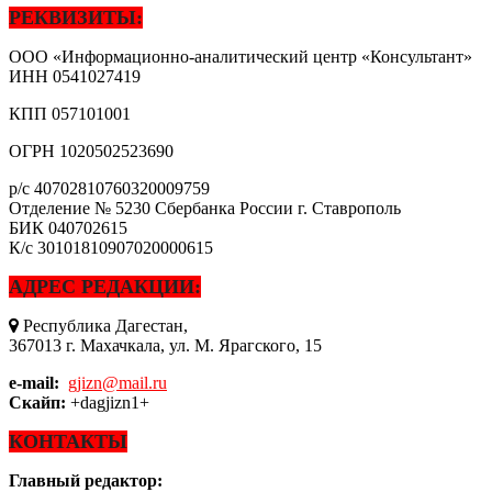
РЕКВИЗИТЫ:
ООО «Информационно-аналитический центр «Консультант»
ИНН
0541027419
КПП
057101001
ОГРН
1020502523690
р/с
40702810760320009759
Отделение № 5230 Сбербанка России г. Ставрополь
БИК
040702615
К/с
30101810907020000615
АДРЕС РЕДАКЦИИ:
Республика Дагестан,
367013 г. Махачкала, ул. М. Ярагского, 15
e-mail:
gjizn@mail.ru
Скайп:
+dagjizn1+
КОНТАКТЫ
Главный редактор: