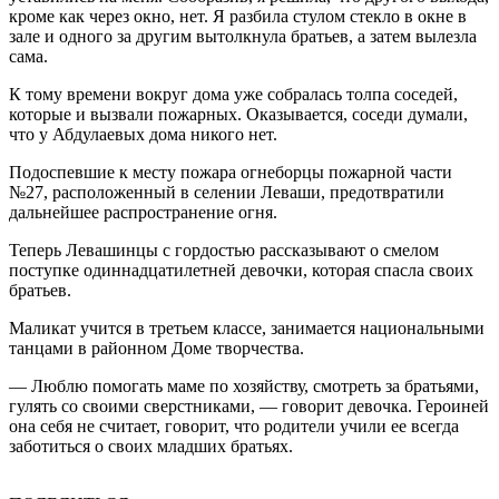
кроме как через окно, нет. Я разбила стулом стекло в окне в
зале и одного за другим вытолкнула братьев, а затем вылезла
сама.
К тому времени вокруг дома уже собралась толпа соседей,
которые и вызвали пожарных. Оказывается, соседи думали,
что у Абдулаевых дома никого нет.
Подоспевшие к месту пожара огнеборцы пожарной части
№27, расположенный в селении Леваши, предотвратили
дальнейшее распространение огня.
Теперь Левашинцы с гордостью рассказывают о смелом
поступке одиннадцатилетней девочки, которая спасла своих
братьев.
Маликат учится в третьем классе, занимается национальными
танцами в районном Доме творчества.
— Люблю помогать маме по хозяйству, смотреть за братьями,
гулять со своими сверстниками, — говорит девочка. Героиней
она себя не считает, говорит, что родители учили ее всегда
заботиться о своих младших братьях.