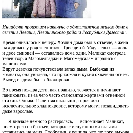
Инцидент произошел накануне в одноэтажном жилом доме в
селении Леваши, Левашинского района Республики Дагестан.
Время близилось к вечеру. Хозяин дома был в отъезде, а жена
находилась у родственников. Трое детей Абдулаевых — дочь
и двое сыновей — оставались дома одни. Маликат смотрела
телевизор, а Магомедгаджи и Магомедсалам игрались с
машинками.
Вдруг девочка почувствовала запах дыма. Выбежав из
комнаты, она увидела, что прихожая и кухня охвачены огнем.
Выход из дома был заблокирован.
Во время пожара дети, как правило, теряются и начинают
паниковать, из-за чего часто становятся жертвами огненной
стихии. Однако 11-летняя школьница проявила
исключительное хладнокровие, которому могут позавидовать
даже взрослые.
— Я вначале немного растерялась, — вспоминает Маликат, —
посмотрела на братьев, которые с испуганными глазами
уставились на меня. Сообразив, я решила, что другого выхода,