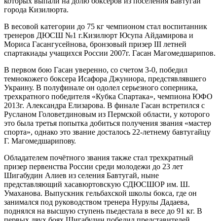
которых выпали на долю боксеров из поселения Бавтугай
города Кизилюрта.
В весовой категории до
75 кг
чемпионом стал воспитанник
тренеров ДЮСШ №1 г.Кизилюрт Юсупа Айдамирова и
Мориса Гасангусейнова, бронзовый призер III летней
спартакиады учащихся России 2007г. Гасан Магомедшарипов.
В первом бою Гасан уверенно, со счетом 3-0, победил
темнокожего боксера Исафора Джуниора, предстявлявшего
Украину. В полуфинале он одолел серьезного соперника,
трехкратного победителя «Кубка Спартака», чемпиона ЮФО
2013г. Александра Елизарова. В финале Гасан встретился с
Русланом Головетдиновым из Пермской области, у которого
это была третья попытка добиться получения звания «мастер
спорта», однако это звание досталось 22-летнему бавтугайцу
Г. Магомедшарипову.
Обладателем почётного звания также стал трехкратный
призер первенства России среди молодежи до 23 лет
Шигабудин Алиев из селения Бавтугай, ныне
представляющий хасавюртовскую СДЮСШОР им. Ш.
Умаханова. Выпускник гельбахской школы бокса, где он
занимался под руководством тренера Нурулы Дадаева,
поднялся на высшую ступень пьедестала в весе до
91 кг
. В
первых двух боях Шигабудин победил представителей