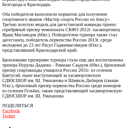
Белгорода и Краснодара.
Оба победителя выполнили норматив для получения
спортивного звания «Мастер спорта России по боксу».
Третью золотую медаль для дагестанской команды принес
серебряный призер чемпионата СКФО 2012г. хасавюртовец
Яраш Магомедов (60кг.). Победителем турнира также стал
дагестанец, победитель первенства России 2013г. среди
молодежи до 23 лет Расул Гаджимагомедов (81кг.),
представлявший Краснодарский край.
Бронзовыми призерами турнира стали еще два воспитанника
тренера Нурулы Дадаева – Рамазан Саадуев (69кг.), бронзовый
призер спартакиады учащихся России 2011г. из селения
Бавтугай, ныне выступающий за хасавюртовскую
СДЮСШОР им. Ш. Умаханова и Шамиль Дибиров (свыше
91кг.), бронзовый призер первенства России среди юниоров
из селения Гельбах, также представляющий хасавюртовскую
СДЮСШОР им. Ш. Умаханова.
ПОДЕЛИТЬСЯ
Facebook
Twitter