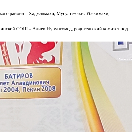
нского района – Хаджалмахи, Мусултемахи, Убекимахи,
ппинской СОШ – Алиев Нурмагомед, родительский комитет под