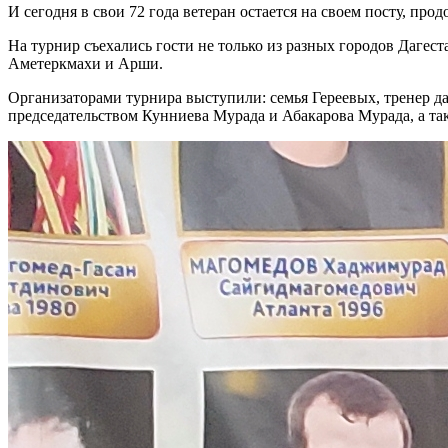
И сегодня в свои 72 года ветеран остается на своем посту, про
На турнир съехались гости не только из разных городов Дагес
Аметеркмахи и Арши.
Организаторами турнира выступили: семья Гереевых, тренер 
председательством Кунниева Мурада и Абакарова Мурада, а та