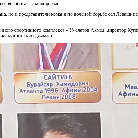
должая работать с молодёжью.
тана, но и представители команд по вольной борьбе сёл Леваши
данного спортивного комплекса – Умалатов Ахмед, директор Ку
кже куппинский джамаат.