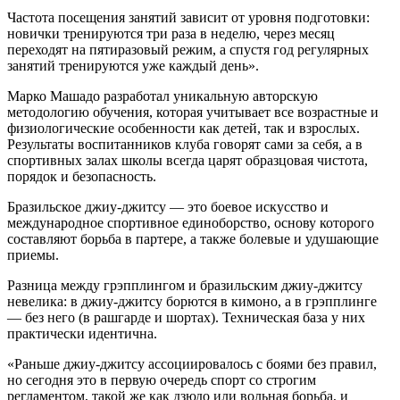
Частота посещения занятий зависит от уровня подготовки:
новички тренируются три раза в неделю, через месяц
переходят на пятиразовый режим, а спустя год регулярных
занятий тренируются уже каждый день».
Марко Машадо разработал уникальную авторскую
методологию обучения, которая учитывает все возрастные и
физиологические особенности как детей, так и взрослых.
Результаты воспитанников клуба говорят сами за себя, а в
спортивных залах школы всегда царят образцовая чистота,
порядок и безопасность.
Бразильское джиу-джитсу — это боевое искусство и
международное спортивное единоборство, основу которого
составляют борьба в партере, а также болевые и удушающие
приемы.
Разница между грэпплингом и бразильским джиу-джитсу
невелика: в джиу-джитсу борются в кимоно, а в грэпплинге
— без него (в рашгарде и шортах). Техническая база у них
практически идентична.
«Раньше джиу-джитсу ассоциировалось с боями без правил,
но сегодня это в первую очередь спорт со строгим
регламентом, такой же как дзюдо или вольная борьба, и