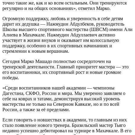
точно такие же, как и ко всем остальным. Они тренируются
регулярно и на общих основаниях», отметил Марко.
Огромную поддержку, любовь и уверенность в себе детям
дарит их дедушка — Нажмудин Абдулбеков, руководитель
Школы высшего спортивного мастерства (ШВСМ) имени Али
Алиева в Махачкале. Нажмудин Абдуллаевич активно
участвует в жизни внуков и оказывает им колоссальную
поддержку, особенно в их спортивных начинаниях и
стремлении к новым вершинам.
Сегодня Марко Машадо полностью сосредоточен на
тренерской деятельности. Главный приоритет мастера — это
его воспитанники, их спортивный рост и новые громкие
победы.
«Среди воспитанников нашей академии — чемпионы
Дагестана, СКФО, России и мира. Мы уверенно заявляем о
себе на коврах и татами, демонстрируя высокий уровень
мастерства не только на Северном Кавказе, но и по всей
России, а также за её пределами.
Если говорить о новшествах в академии, то главным из них
стало появление нового тренера. Бразильский мастер Тьяго
недавно успешно дебютировал на турнире в Махачкале. В его