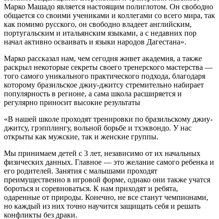
Марко Машадо является настоящим полиглотом. Он свободно
общается со своими учениками и коллегами со всего мира, так
как помимо русского, он свободно владеет английским,
португальским и итальянским языками, а с недавних пор
начал активно осваивать и языки народов Дагестана».
Марко рассказал нам, чем сегодня живет академия, а также
раскрыл некоторые секреты своего тренерского мастерства —
того самого уникального практического подхода, благодаря
которому бразильское джиу-джитсу стремительно набирает
популярность в регионе, а сама школа расширяется и
регулярно приносит высокие результаты
«В нашей школе проходят тренировки по бразильскому джиу-
джитсу, грэпплингу, вольной борьбе и тхэквондо. У нас
открыты как мужские, так и женские группы.
Мы принимаем детей с 3 лет, независимо от их начальных
физических данных. Главное — это желание самого ребенка и
его родителей. Занятия с малышами проходят
преимущественно в игровой форме, однако они также учатся
бороться и соревноваться. К нам приходят и ребята,
одаренные от природы. Конечно, не все станут чемпионами,
но каждый из них точно научится защищать себя и решать
конфликты без драки.