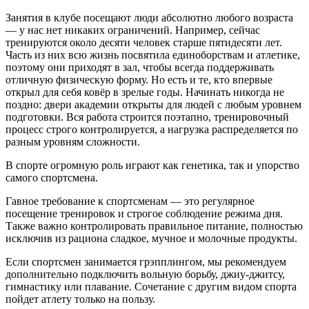
Занятия в клубе посещают люди абсолютно любого возраста
— у нас нет никаких ограничений. Например, сейчас
тренируются около десяти человек старше пятидесяти лет.
Часть из них всю жизнь посвятила единоборствам и атлетике,
поэтому они приходят в зал, чтобы всегда поддерживать
отличную физическую форму. Но есть и те, кто впервые
открыл для себя ковёр в зрелые годы. Начинать никогда не
поздно: двери академии открыты для людей с любым уровнем
подготовки. Вся работа строится поэтапно, тренировочный
процесс строго контролируется, а нагрузка распределяется по
разным уровням сложности.
В спорте огромную роль играют как генетика, так и упорство
самого спортсмена.
Гавное требование к спортсменам — это регулярное
посещение тренировок и строгое соблюдение режима дня.
Также важно контролировать правильное питание, полностью
исключив из рациона сладкое, мучное и молочные продукты.
Если спортсмен занимается грэпплингом, мы рекомендуем
дополнительно подключить вольную борьбу, джиу-джитсу,
гимнастику или плавание. Сочетание с другим видом спорта
пойдет атлету только на пользу.