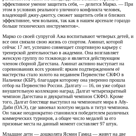
эффективное умение защитить себя, — делится Марко. — При
этом в условиях реального уличного конфликта человек,
владеющий джиу-джитсу, сможет защитить себя и близких
эффективнее, чем вольник, так как в нашем арсенале гораздо
больше технических инструментов».
Марко со своей супругой Ажа воспитывают четверых детей, и
все они связали свою жизнь со спортом. Аминат, которой
сейчас 17 лет, успешно совмещает спортивную карьеру с
тренерской деятельностью в академии. Она возглавляет
женскую группу по тхэквондо и является действующим
членом сборной Дагестана. Аминат активно выступает на
соревнованиях всех уровней: ярким подтверждением её
мастерства стало золото на недавнем Первенстве СКФО в
Нальчике (КБР), благодаря которому она уверенно прошла
отбор на Первенство России. Далгату — 16, он уже собрал
внушительную коллекцию наград. Далгат четырехкратный
чемпион Дагестана и двукратный чемпион СКФО. Кроме
того, Далгат блестяще выступил на чемпионате мира в Абу-
Даби (ОАЭ), где завоевал золотую медаль и титул чемпиона.
Он также неоднократно становился победителем различных
коммерческих турниров, а общее число медалей за его
призовые места на данный момент составляет 97 штук.
Младшие дети — дошколята Ясмин Гамид — живут на две