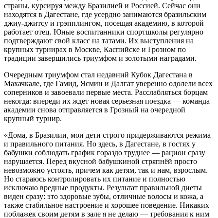
страны, курсируя между Бразилией и Россией. Сейчас они
находятся в Дагестане, где усердно занимаются бразильским
джиу-джитсу и грэпплингом, посещая академию, в которой
работает отец. Юные воспитанники спортшколы регулярно
подтверждают свой класс на татами. Их выступления на
крупных турнирах в Москве, Каспийске и Грозном по
традиции завершились триумфом и золотыми наградами.
Очередным триумфом стал недавний Кубок Дагестана в
Махачкале, где Гамид, Ясмин и Далгат уверенно одолели всех
соперников и завоевали первые места. Расслабляться борцам
некогда: впереди их ждет новая серьезная поездка — команда
академии снова отправляется в Грозный на очередной
крупный турнир.
«Дома, в Бразилии, мои дети строго придерживаются режима
и правильного питания. Но здесь, в Дагестане, в гостях у
бабушки соблюдать график гораздо труднее — рацион сразу
нарушается. Перед вкусной бабушкиной стряпнёй просто
невозможно устоять, причем как детям, так и нам, взрослым.
Но стараюсь контролировать их питание и полностью
исключаю вредные продукты. Результат правильной диеты
виден сразу: это здоровые зубы, отличные волосы и кожа, а
также стабильное настроение и хорошее поведение. Никаких
поблажек своим детям в зале я не делаю — требования к ним