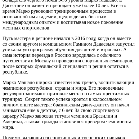
Дагестане он живет и преподает уже более 10 лет. Всё это
время Марко руководит тренировочным процессом в
основанной им академии, щедро делясь богатым
международным опытом и воспитывая новое поколение
местных спортсменов.
Путь мастера в регионе начался в 2016 году, когда он вместе
со своим другом и компаньоном Гамидом Дадаевым запустил
уникальную программу обучения для детей и взрослых. А
сама история переезда в Россию зародилась с обычного
путешествия в Москву и проведения спортивных семинаров,
после которых бразильский специалист и решил остаться в
республике.
Марко Машадо широко известен как тренер, воспитывающий
чемпионов республики, страны и мира. Его подопечные
регулярно занимают призовые места на самых престижных
турнирах. Секрет такого успеха кроется в колоссальном
личном опыте мастера: бразильским джиу-джитсу он начал
заниматься еще в детстве, с 6 лет. За свою спортивную
карьеру Марко завоевал титулы чемпиона Бразилии и
Америки, а также трижды становился призером чемпионата
мира.
Помимо выдающихся спортивных и тренерских навыков,