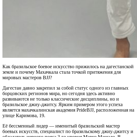
Как бразильское боевое искусство прижилось на дагестанской
земле и почему Махачкала стала точкой притяжения для
мировых мастеров BJJ?
Дагестан давно закрепил за собой статус одного из главных
борцовских регионов мира, но сегодня здесь активно
развиваются не только классические дисциплины, но и
бразильское джиу-джитсу. Ярким примером этого успеха
является махачкалинская академия PrideBJJ, расположенная на
улице Каримова, 19.
Её бессменный лидер — именитый бразильский мастер
боевых искусств, специалист по бразильскому джиу-джитсу и
обладатель черного пояса 3-го уровня Марко Машадо. В