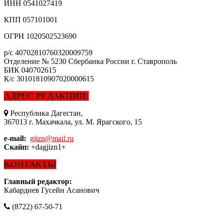
ИНН
0541027419
КПП
057101001
ОГРН
1020502523690
р/с
40702810760320009759
Отделение № 5230 Сбербанка России г. Ставрополь
БИК
040702615
К/с
30101810907020000615
АДРЕС РЕДАКЦИИ:
Республика Дагестан,
367013 г. Махачкала, ул. М. Ярагского, 15
e-mail:
gjizn@mail.ru
Скайп:
+dagjizn1+
КОНТАКТЫ
Главный редактор:
Кабардиев Гусейн Асанович
(8722) 67-50-71