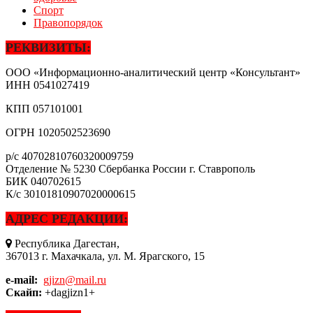
Спорт
Правопорядок
РЕКВИЗИТЫ:
ООО «Информационно-аналитический центр «Консультант»
ИНН
0541027419
КПП
057101001
ОГРН
1020502523690
р/с
40702810760320009759
Отделение № 5230 Сбербанка России г. Ставрополь
БИК
040702615
К/с
30101810907020000615
АДРЕС РЕДАКЦИИ:
Республика Дагестан,
367013 г. Махачкала, ул. М. Ярагского, 15
e-mail:
gjizn@mail.ru
Скайп:
+dagjizn1+