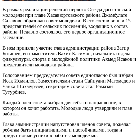
В рамках реализации решений первого Съезда дагестанской
молодежи при главе Хасавюртовского района Джамбулате
Салавове образован совет молодежи. В его состав вошли 15
представителей от сельских поселений, входящих в состав
района. Недавно состоялось его первое организационное
заседание.
В нем приняли участие глава администрации района Загир
Боташев, его заместитель Вахит Касимов, начальник отдела
физкультуры, спорта и молодёжной политики Ахмед Исаков и
представители молодежи района.
Голосованием председателем совета единогласно был избран
Исак Исмаилов. Заместителями стали Сайпудин Магомедов и
Чанка Шихмурзаев, секретарем совета стал Рамазан
Тутурбиев.
Каждый член совета выбрал для себя то направление, в
котором он хочет работать. Молодые люди утвердили и план
работы.
Глава администрации напутствовал членов совета, пожелал
ребятам быть инициативными и настойчивыми, тогда и
придут новые успехи в работе с молодежью.