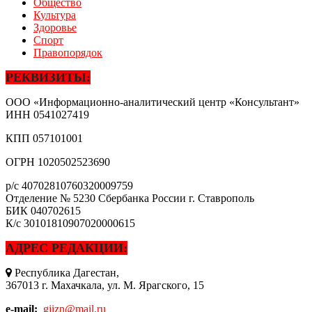
Общество
Культура
Здоровье
Спорт
Правопорядок
РЕКВИЗИТЫ:
ООО «Информационно-аналитический центр «Консультант»
ИНН
0541027419
КПП
057101001
ОГРН
1020502523690
р/с
40702810760320009759
Отделение № 5230 Сбербанка России г. Ставрополь
БИК
040702615
К/с
30101810907020000615
АДРЕС РЕДАКЦИИ:
Республика Дагестан,
367013 г. Махачкала, ул. М. Ярагского, 15
e-mail:
gjizn@mail.ru