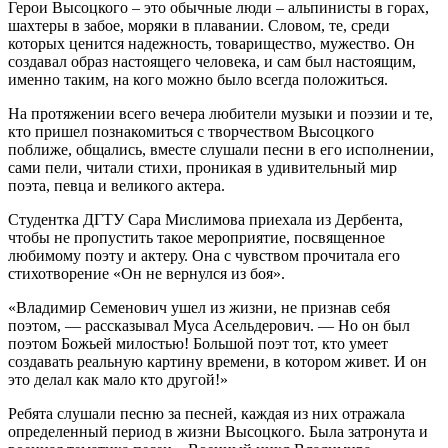
Герои Высоцкого – это обычные люди – альпинисты в горах,
шахтеры в забое, моряки в плавании. Словом, те, среди
которых ценится надежность, товарищество, мужество. Он
создавал образ настоящего человека, и сам был настоящим,
именно таким, на кого можно было всегда положиться.
На протяжении всего вечера любители музыки и поэзии и те,
кто пришел познакомиться с творчеством Высоцкого
поближе, общались, вместе слушали песни в его исполнении,
сами пели, читали стихи, проникая в удивительный мир
поэта, певца и великого актера.
Студентка ДГТУ Сара Мислимова приехала из Дербента,
чтобы не пропустить такое мероприятие, посвященное
любимому поэту и актеру. Она с чувством прочитала его
стихотворение «Он не вернулся из боя».
«Владимир Семенович ушел из жизни, не признав себя
поэтом, — рассказывал Муса Асельдерович. — Но он был
поэтом Божьей милостью! Большой поэт тот, кто умеет
создавать реальную картину времени, в котором живет. И он
это делал как мало кто другой!»
Ребята слушали песню за песней, каждая из них отражала
определенный период в жизни Высоцкого. Была затронута и