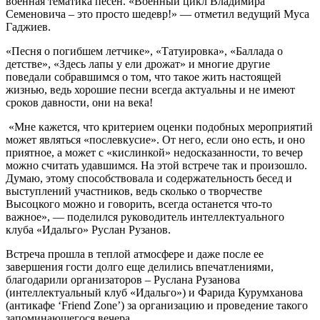
военная тематика песен. «Военный цикл Владимира
Семеновича – это просто шедевр!» — отметил ведущий Муса
Гаджиев.
«Песня о погибшем летчике», «Татуировка», «Баллада о
детстве», «Здесь лапы у ели дрожат» и многие другие
поведали собравшимся о том, что такое жить настоящей
жизнью, ведь хорошие песни всегда актуальны и не имеют
сроков давности, они на века!
«Мне кажется, что критерием оценки подобных мероприятий
может являться «послевкусие». От него, если оно есть, и оно
приятное, а может с «кислинкой» недосказанности, то вечер
можно считать удавшимся. На этой встрече так и произошло.
Думаю, этому способствовала и содержательность бесед и
выступлений участников, ведь сколько о творчестве
Высоцкого можно и говорить, всегда останется что-то
важное», — поделился руководитель интеллектуального
клуба «Идальго» Руслан Рузанов.
Встреча прошла в теплой атмосфере и даже после ее
завершения гости долго еще делились впечатлениями,
благодарили организаторов – Руслана Рузанова
(интеллектуальный клуб «Идальго») и Фарида Курумханова
(антикафе ‘Friend Zone’) за организацию и проведение такого
запоминающегося вечера.