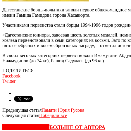
Дагестанские борцы-вольники заняли первое общекомандное мес
имени Гамида Гамидова города Хасавюрта.
Участниками первенства стали борцы 1994-1996 годов рождени
«Дагестанские юниоры, завоевав шесть золотых медалей, немног
хозяева первенствовали в семи категориях из восьми. Зато по 
пять серебряных и восемь бронзовых наград», – отметил источ
В своих весовых категориях первенствовали Имамутдин Абдулпа
Нажмудинов (до 74 кг), Рашид Садулаев (до 96 кг).
ПОДЕЛИТЬСЯ
Facebook
Twitter
Предыдущая статья
Памяти Юрия Гусова
Следующая статья
Победили все
СХОЖИЕ СТАТЬИ
БОЛЬШЕ ОТ АВТОРА