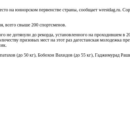
то на юниорском первенстве страны, сообщает wrestdag.ru. Сор
я, всего свыше 200 спортсменов.
о не дотянули до рекорда, установленного на проходившем в 201
количеству призовых мест на этот раз дагестанская молодежка п
ник.
тахов (до 50 кг), Бобохон Вахидов (до 55 кг), Гаджимурад Раши