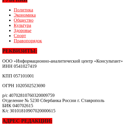
Политика
Экономика
Общество
Культура
Здоровье
Спорт
Правопорядок
РЕКВИЗИТЫ:
ООО «Информационно-аналитический центр «Консультант»
ИНН
0541027419
КПП
057101001
ОГРН
1020502523690
р/с
40702810760320009759
Отделение № 5230 Сбербанка России г. Ставрополь
БИК
040702615
К/с
30101810907020000615
АДРЕС РЕДАКЦИИ: