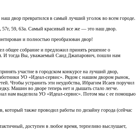
 наш двор превратился в самый лучший уголок во всем городе.
, 57г, 59, 63а. Самый красивый все же — это наш двор.
монтирован и полностью преобразован двор!
вел общее собрание и предложил принять решение о
ом. И тогда Вы, уважаемый Саид Джапарович, пошли нам
принять участие в городском конкурсе на лучший двор,
аботники УО «Идеал-сервис». Рядом с нашим двором рынок,
детей. Чтобы устранить эти неудобства, Ибрагим Исаев поручил
дку. Машин во дворе теперь нет и дышать стало легче.
ериал нам выделила УО «Идеал-сервис». Потом мы с ее помощью
в, который также проводил работы по дизайну города (сейчас
тактичный, доступен в любое время, терпеливо выслушает,