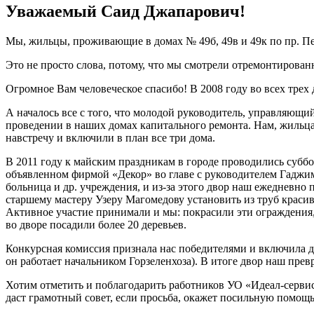
Уважаемый Саид Джапарович!
Мы, жильцы, проживающие в домах № 49б, 49в и 49к по пр. Пет
Это не просто слова, потому, что мы смотрели отремонтированн
Огромное Вам человеческое спасибо! В 2008 году во всех трех
А началось все с того, что молодой руководитель, управляющ
проведении в наших домах капитального ремонта. Нам, жильца
навстречу и включили в план все три дома.
В 2011 году к майским праздникам в городе проводились суббо
объявленном фирмой «Декор» во главе с руководителем Гаджи
больница и др. учреждения, и из-за этого двор наш ежедневно
старшему мастеру Узеру Магомедову установить из труб красив
Активное участие принимали и мы: покрасили эти ограждения,
во дворе посадили более 20 деревьев.
Конкурсная комиссия признала нас победителями и включила дв
он работает начальником Горзеленхоза). В итоге двор наш прев
Хотим отметить и поблагодарить работников УО «Идеал-сервис
даст грамотный совет, если просьба, окажет посильную помощь