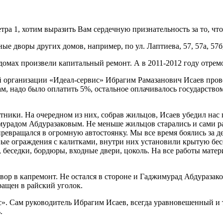
ра 1, хотим выразить Вам сердечную признательность за то, что
ые дворы других домов, например, по ул. Лаптиева, 57, 57а, 57б
 домах произвели капитальный ремонт. А в 2011-2012 году отре
ий организации «Идеал-сервис» Ибрагим Рамазанович Исаев про
м, надо было оплатить 5%, остальное оплачивалось государств
тники. На очередном из них, собрав жильцов, Исаев убедил нас 
мурадом Абдуразаковым. Не меньше жильцов старались и сами р
 превращался в огромную автостоянку. Мы все время боялись за 
ые ограждения с калитками, внутри них установили крытую бесе
 беседки, бордюры, входные двери, цоколь. На все работы мат
ор в капремонт. Не остался в стороне и Гаджимурад Абдуразако
ращен в райский уголок.
». Сам руководитель Ибрагим Исаев, всегда уравновешенный и 
.