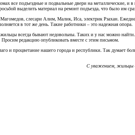
омах все подъездные и подвальные двери на металлические, и в 
 просьбой выделить материал на ремонт подъезда, что было им сра
 Магомедов, слесари Алим, Малик, Иса, электрик Рзахан. Ежедне
олняется в тот же день. Такие работники – это надежная опора.
жильцы всегда бывают недовольны. Таких и у нас можно найти.
. Просим редакцию опубликовать вместе с этим письмом.
аго и процветание нашего города и республики. Так думает бол
С уважением, жильцы д