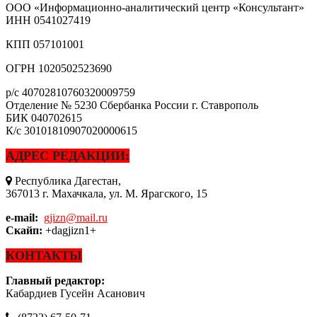
ООО «Информационно-аналитический центр «Консультант»
ИНН
0541027419
КПП
057101001
ОГРН
1020502523690
р/с
40702810760320009759
Отделение № 5230 Сбербанка России г. Ставрополь
БИК
040702615
К/с
30101810907020000615
АДРЕС РЕДАКЦИИ:
Республика Дагестан,
367013 г. Махачкала, ул. М. Ярагского, 15
e-mail:
gjizn@mail.ru
Скайп:
+dagjizn1+
КОНТАКТЫ
Главный редактор:
Кабардиев Гусейн Асанович