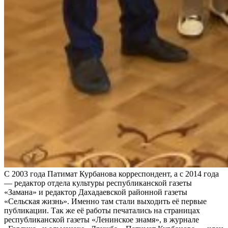
С 2003 года Патимат Курбанова корреспондент, а с 2014 года
— редактор отдела культуры республиканской газеты
«Замана» и редактор Дахадаевской районной газеты
«Сельская жизнь». Именно там стали выходить её первые
публикации. Так же её работы печатались на страницах
республиканской газеты «Ленинское знамя», в журнале