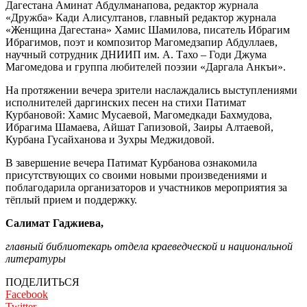
Дагестана Аминат Абдулманапова, редактор журнала
«Дружба» Кади Алисултанов, главный редактор журнала
«Женщина Дагестана» Хамис Шамилова, писатель Ибрагим
Ибрагимов, поэт и композитор Магомедзапир Абдуллаев,
научный сотрудник ДНИИП им. А. Тахо – Годи Джума
Магомедова и группа любителей поэзии «Даргала Анкъи».
На протяжении вечера зрители наслаждались выступлениями
исполнителей даргинских песен на стихи Патимат
Курбановой: Хамис Мусаевой, Магомедкади Бахмудова,
Ибрагима Шамаева, Айшат Гапизовой, Заиры Алтаевой,
Курбана Гусайханова и Зухры Меджидовой.
В завершение вечера Патимат Курбанова ознакомила
присутствующих со своими новыми произведениями и
поблагодарила организаторов и участников мероприятия за
тёплый прием и поддержку.
Салимат Гаджиева,
главный библиотекарь отдела краеведческой и национальной
литературы
ПОДЕЛИТЬСЯ
Facebook
Twitter