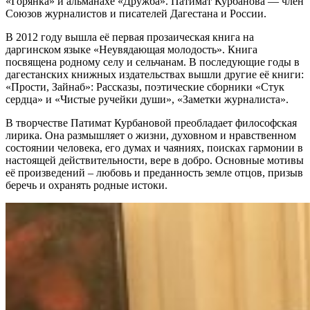
«Горянка» и альманахе «Дружба». Патимат Курбанова — член
Союзов журналистов и писателей Дагестана и России.
В 2012 году вышла её первая прозаическая книга на
даргинском языке «Неувядающая молодость». Книга
посвящена родному селу и сельчанам. В последующие годы в
дагестанских книжных издательствах вышли другие её книги:
«Прости, Зайнаб»: Рассказы, поэтические сборники «Стук
сердца» и «Чистые ручейки души», «Заметки журналиста».
В творчестве Патимат Курбановой преобладает философская
лирика. Она размышляет о жизни, духовном и нравственном
состоянии человека, его думах и чаяниях, поисках гармонии в
настоящей действительности, вере в добро. Основные мотивы
её произведений – любовь и преданность земле отцов, призыв
беречь и охранять родные истоки.