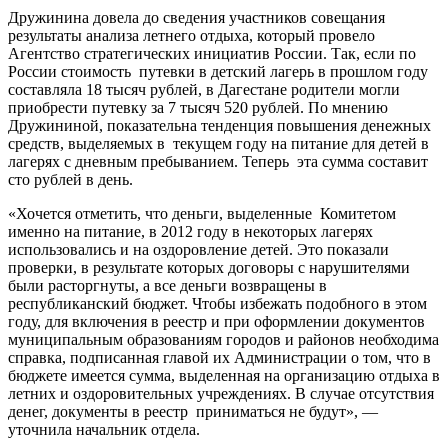
Дружинина довела до сведения участников совещания
результаты анализа летнего отдыха, который провело
Агентство стратегических инициатив России. Так, если по
России стоимость путевки в детский лагерь в прошлом году
составляла 18 тысяч рублей, в Дагестане родители могли
приобрести путевку за 7 тысяч 520 рублей. По мнению
Дружининой, показательна тенденция повышения денежных
средств, выделяемых в текущем году на питание для детей в
лагерях с дневным пребыванием. Теперь эта сумма составит
сто рублей в день.
«Хочется отметить, что деньги, выделенные Комитетом
именно на питание, в 2012 году в некоторых лагерях
использовались и на оздоровление детей. Это показали
проверки, в результате которых договоры с нарушителями
были расторгнуты, а все деньги возвращены в
республиканский бюджет. Чтобы избежать подобного в этом
году, для включения в реестр и при оформлении документов
муниципальным образованиям городов и районов необходима
справка, подписанная главой их Администрации о том, что в
бюджете имеется сумма, выделенная на организацию отдыха в
летних и оздоровительных учреждениях. В случае отсутствия
денег, документы в реестр приниматься не будут», —
уточнила начальник отдела.