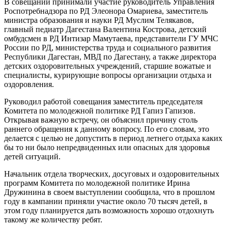
В совещании принимали участие руководитель Управления
Роспотребнадзора по РД Элеонора Омариева, заместитель
министра образования и науки РД Муслим Телякавов,
главный педиатр Дагестана Валентина Кострова, детский
омбудсмен в РД Интизар Мамутаева, представители ГУ МЧС
России по РД, министерства труда и социального развития
Республики Дагестан, МВД по Дагестану, а также директора
детских оздоровительных учреждений, старшие вожатые и
специалисты, курирующие вопросы организации отдыха и
оздоровления.
Руководил работой совещания заместитель председателя
Комитета по молодежной политике РД Гапиз Гапизов.
Открывая важную встречу, он объяснил причину столь
раннего обращения к данному вопросу. По его словам, это
делается с целью не допустить в период летнего отдыха каких
бы то ни было непредвиденных или опасных для здоровья
детей ситуаций.
Начальник отдела творческих, досуговых и оздоровительных
программ Комитета по молодежной политике Ирина
Дружинина в своем выступлении сообщила, что в прошлом
году в кампании приняли участие около 70 тысяч детей, в
этом году планируется дать возможность хорошо отдохнуть
такому же количеству ребят.