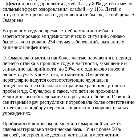
эффективного оздоровления детей. Так, у 89% детей отмечен
сильный эффект оздоровления, слабый – у 11%. Детей с
отсутствием признаков оздоровления не было», – сообщила Э.
Омариева.
В прошлом году во время летней кампании не было
зарегистрировано эпидемиологических ситуаций, однако
было зафиксировано 254 случая заболеваний, вызванных
кишечной инфекцией.
Э. Омариева отметила наиболее частые нарушения в период
летнего отдыха в прошлом году, в частности, завышение и
занижение калорийности до 20%, что одинаково плохо в
любом случае. Кроме того, по мнению Омариевой,
нерегулярно ведутся соответствующие журналы в
пищеблоках, не соблюдаются правила хранения суточной
пробы и т.д. Случалось и такое, что дети не проходили
медицинского обследование и в результате болели. Главный
санитарный врач республики потребовала более ответственно
отнестись к подбору персонала в детских оздоровительных
учреждениях.
Проблемным вопросом по мнению Омариевой является
слабая материально техническая база. «У нас более 50%
лагерей, построенные десятки лет назад, имеют летние